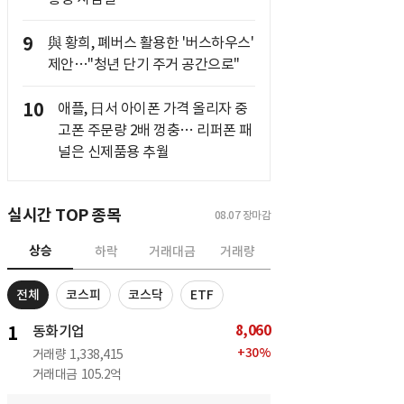
9
與 황희, 폐버스 활용한 '버스하우스'
제안…"청년 단기 주거 공간으로"
10
애플, 日서 아이폰 가격 올리자 중
고폰 주문량 2배 껑충… 리퍼폰 패
널은 신제품용 추월
실시간 TOP 종목
08.07
장마감
상승
하락
거래대금
거래량
전체
코스피
코스닥
ETF
8,060
1
동화기업
+
30
%
거래량
1,338,415
거래대금
105.2억