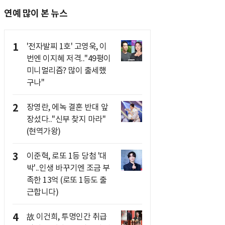
연예 많이 본 뉴스
1
'전자발찌 1호' 고영욱, 이
번엔 이지혜 저격.."49평이
미니멀리즘? 많이 출세했
구나"
2
장영란, 에녹 결혼 반대 앞
장섰다.."신부 찾지 마라"
(현역가왕)
3
이준혁, 로또 1등 당첨 '대
박'..인생 바꾸기엔 조금 부
족한 13억 (로또 1등도 출
근합니다)
4
故 이건희, 투명인간 취급