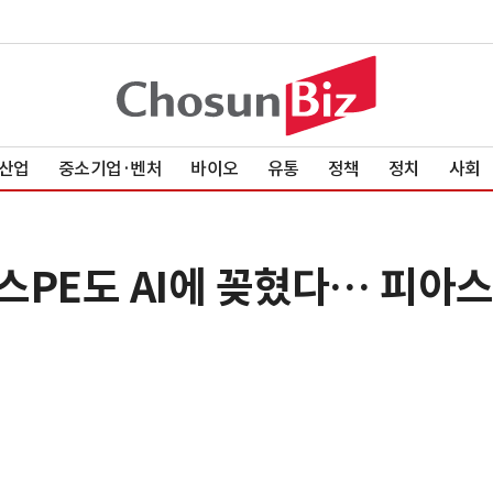
산업
중소기업·벤처
바이오
유통
정책
정치
사회
스PE도 AI에 꽂혔다… 피아