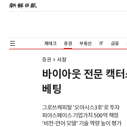
재테크
증권
부동산
IT
금융
증권
시장
바이아웃 전문 캑터
베팅
그로쓰캐피탈 '오아시스3호'로 투자
피아스페이스 기업가치 500억 책정
'비전-언어 모델' 기술 역량 높이 평가