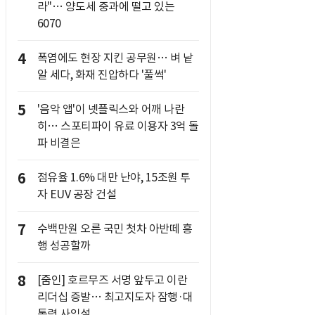
라"… 양도세 중과에 떨고 있는
6070
4
폭염에도 현장 지킨 공무원… 벼 낱
알 세다, 화재 진압하다 '풀썩'
5
'음악 앱'이 넷플릭스와 어깨 나란
히… 스포티파이 유료 이용자 3억 돌
파 비결은
6
점유율 1.6% 대만 난야, 15조원 투
자 EUV 공장 건설
7
수백만원 오른 국민 첫차 아반떼 흥
행 성공할까
8
[줌인] 호르무즈 서명 앞두고 이란
리더십 증발… 최고지도자 잠행·대
통령 사임설