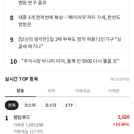
병원 연구 결과
8
태풍 3개 한꺼번에 북상…'페이러우'까지 가세, 한반도
영향은
9
[당신의 생각은] 집 2채 부부도 청약 허용? 1인가구 "싱
글세 매기나"
10
"주식시장 떠나지 마라, 올해 안 9300 다시 뚫을 것"
실시간 TOP 종목
08.10
장마감
상승
하락
거래대금
거래량
전체
코스피
코스닥
ETF
2,020
1
윙입푸드
+
29.99
%
거래량
7,083,898
거래대금
127.5억