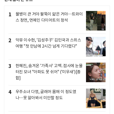
1
물병이 큰 거야 팔뚝이 얇은 거야…트와이
스 정연, 연예인 다이어트의 정석
2
악뮤 이수현, '김성주子' 김민국과 스위스
여행 "첫 만남에 2시간 넘게 기다렸다"
3
한혜진, 숨겨온 '가족사' 고백..점사에 눈물
터진 모녀 "아파도 못 쉬어" ('미우새')[종
합]
4
우주소녀 다영, 글래머 몸매 이 정도였
나…못 알아봐서 미안할 정도