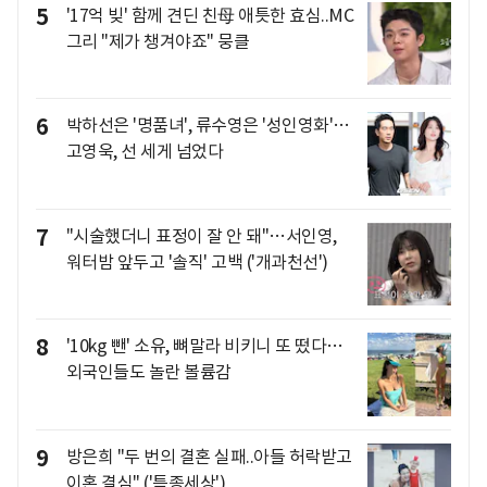
5
'17억 빚' 함께 견딘 친母 애틋한 효심..MC
그리 "제가 챙겨야죠" 뭉클
6
박하선은 '명품녀', 류수영은 '성인영화'…
고영욱, 선 세게 넘었다
7
"시술했더니 표정이 잘 안 돼"…서인영,
워터밤 앞두고 '솔직' 고백 ('개과천선')
8
'10kg 뺀' 소유, 뼈말라 비키니 또 떴다…
외국인들도 놀란 볼륨감
9
방은희 "두 번의 결혼 실패..아들 허락받고
이혼 결심" ('특종세상')