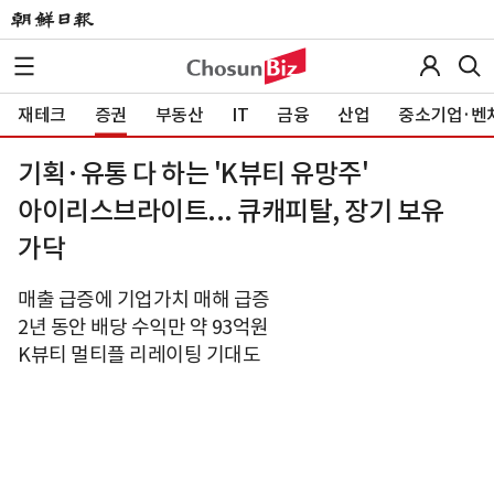
재테크
증권
부동산
IT
금융
산업
중소기업·벤
기획·유통 다 하는 'K뷰티 유망주'
아이리스브라이트... 큐캐피탈, 장기 보유
가닥
매출 급증에 기업가치 매해 급증
2년 동안 배당 수익만 약 93억원
K뷰티 멀티플 리레이팅 기대도