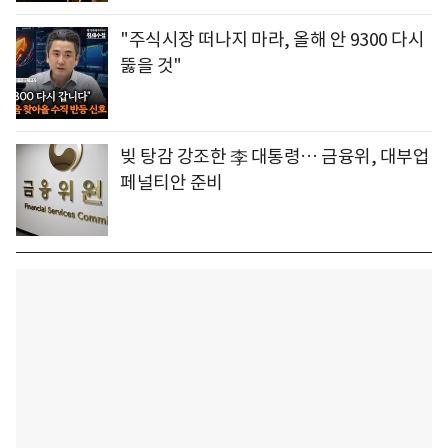
"주식시장 떠나지 마라, 올해 안 9300 다시
뚫을 것"
빚 탕감 강조한 李 대통령… 금융위, 대부업
페널티안 준비