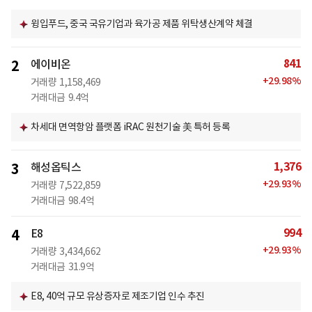
윙입푸드, 중국 국유기업과 육가공 제품 위탁생산계약 체결
841
2
에이비온
+
29.98
%
거래량
1,158,469
거래대금
9.4억
차세대 면역항암 플랫폼 iRAC 원천기술 美 특허 등록
1,376
3
해성옵틱스
+
29.93
%
거래량
7,522,859
거래대금
98.4억
994
4
E8
+
29.93
%
거래량
3,434,662
거래대금
31.9억
E8, 40억 규모 유상증자로 제조기업 인수 추진