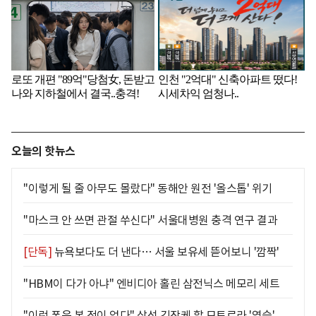
오늘의 핫뉴스
"이렇게 될 줄 아무도 몰랐다" 동해안 원전 '올스톱' 위기
"마스크 안 쓰면 관절 쑤신다" 서울대병원 충격 연구 결과
[단독]
뉴욕보다도 더 낸다… 서울 보유세 뜯어보니 '깜짝'
"HBM이 다가 아냐" 엔비디아 홀린 삼전닉스 메모리 세트
"이런 폰은 본 적이 없다" 삼성 긴장케 할 모토로라 '역습'