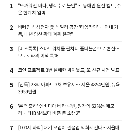
1
"뜨거워진 바다, 냉각수로 불안"… 동해안 원전 벨트, 수
온 한계치 임박
2
바빠진 삼성전자 美 테일러 공장 '타임라인'…"연내 가
동, 내년 양산 확대 계획 윤곽"
3
[비즈톡톡] 스마트워치를 펼치니 폴더블폰으로 변신…
모토로라의 이색 특허
4
코인 프로젝트 3번 실패한 싸이월드, 또 신규 사업 발표
5
[단독] 23억 아파트 3채 보유세… 서울 4854만원, 뉴욕
3959만원
6
'본격 출하' 엔비디아 베라 루빈, 원가의 62%는 메모
리… "HBM4보다 비중 큰 소캠2"
7
[100세 과학] 대기 오염이 관절염 악화시킨다…서울대