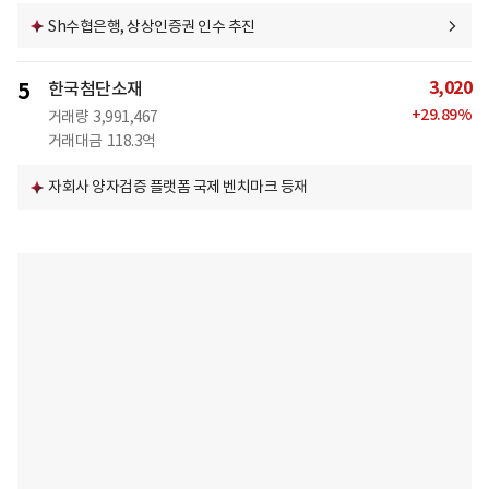
Sh수협은행, 상상인증권 인수 추진
3,020
5
한국첨단소재
+
29.89
%
거래량
3,991,467
거래대금
118.3억
자회사 양자검증 플랫폼 국제 벤치마크 등재