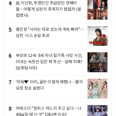
4
故 이건희, 투명인간 취급받던 셋째아
들…어떻게 삼성의 후계자가 됐을까 (셀
럽병사)
5
홍진경 "사라는 대로 샀는데 계속 빠져"…
삼전·닉스 손실 토로
6
부모와 12세·8세 자녀 일가족 사망 사건,
아내는 속옷만 입은 채 투신…살해 의혹?
(실화탐사대)
7
'려욱♥' 아리, 골반 이렇게 예뻤나…물의
요정 청순 슬렌더
8
여에스더 "원피스 며느리 주고 싶다…나
45kg일 때 산 것" [Oh!쎈 이슈]