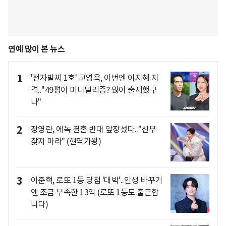
연예 많이 본 뉴스
1
'전자발찌 1호' 고영욱, 이번엔 이지혜 저
격.."49평이 미니멀리즘? 많이 출세했구
나"
2
장영란, 에녹 결혼 반대 앞장섰다.."신부
찾지 마라" (현역가왕)
3
이준혁, 로또 1등 당첨 '대박'..인생 바꾸기
엔 조금 부족한 13억 (로또 1등도 출근합
니다)