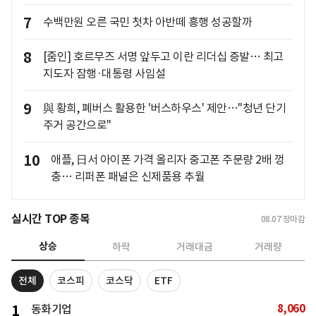
7
수백만원 오른 국민 첫차 아반떼 흥행 성공할까
8
[줌인] 호르무즈 서명 앞두고 이란 리더십 증발… 최고
지도자 잠행·대통령 사임설
9
與 황희, 폐버스 활용한 '버스하우스' 제안…"청년 단기
주거 공간으로"
10
애플, 日서 아이폰 가격 올리자 중고폰 주문량 2배 껑
충… 리퍼폰 패널은 신제품용 추월
실시간 TOP 종목
08.07
장마감
상승
하락
거래대금
거래량
전체
코스피
코스닥
ETF
8,060
1
동화기업