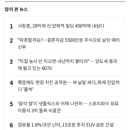
많이 본 뉴스
1
서장훈, 28억에 산 양재역 빌딩 450억에 내놨다
2
"파혼할까요?…결혼자금 5500만원 주식으로 날린 예비
신부
3
"직접 농사 안 지으면 내년까지 팔아라"… 양도세 중과
에 떨고 있는 6070
4
폭염에도 현장 지킨 공무원… 벼 낱알 세다, 화재 진압하
다 '풀썩'
5
'음악 앱'이 넷플릭스와 어깨 나란히… 스포티파이 유료
이용자 3억 돌파 비결은
6
점유율 1.6% 대만 난야, 15조원 투자 EUV 공장 건설