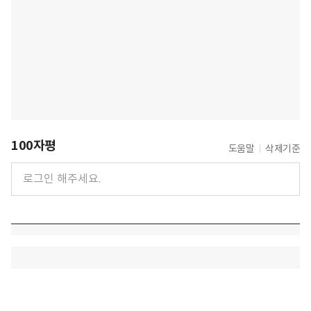
100자평
도움말
삭제기준