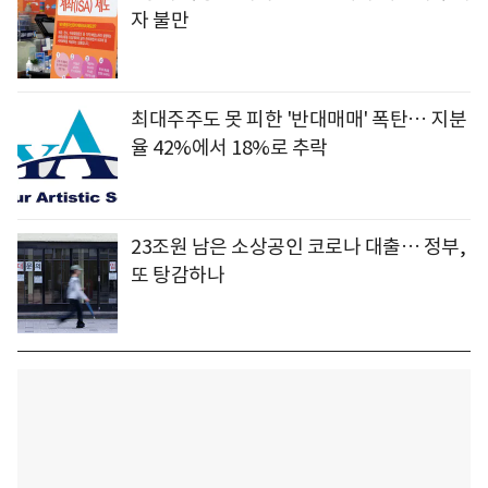
자 불만
최대주주도 못 피한 '반대매매' 폭탄… 지분
율 42%에서 18%로 추락
23조원 남은 소상공인 코로나 대출… 정부,
또 탕감하나