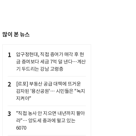
많이 본 뉴스
1
압구정현대, 직접 증여가 매각 후 현
금 증여보다 세금 7억 덜 낸다…계산
기 두드리는 강남 고령층
2
[르포] 부동산 공급 대책에 뜨거운
감자된 '용산공원'… 시민들은 "녹지
지켜야"
3
"직접 농사 안 지으면 내년까지 팔아
라"… 양도세 중과에 떨고 있는
6070