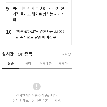
9
박리다매 한계 부딪혔나… 국내선
가격 올리고 해외로 향하는 저가커
피
10
"파혼할까요?…결혼자금 5500만
원 주식으로 날린 예비신부
실시간 TOP 종목
장중
상승
하락
거래대금
거래량
실시간 데이터를 수집 중입니다.
잠시 후 새로고침 버튼을 눌러 주세요.