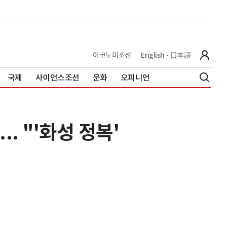
이코노미조선
English
日本語
국제
사이언스조선
문화
오피니언
. "'화성 정복'