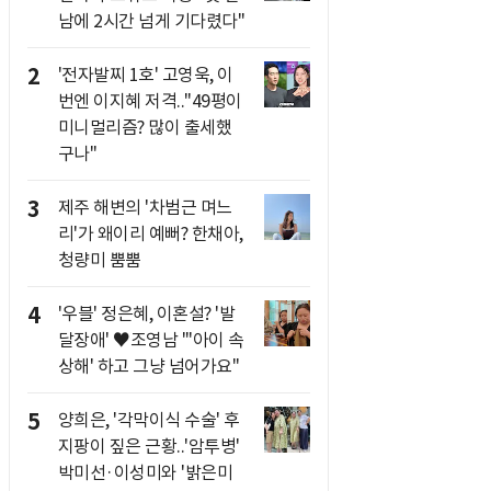
남에 2시간 넘게 기다렸다"
2
'전자발찌 1호' 고영욱, 이
번엔 이지혜 저격.."49평이
미니멀리즘? 많이 출세했
구나"
3
제주 해변의 '차범근 며느
리'가 왜이리 예뻐? 한채아,
청량미 뿜뿜
4
'우블' 정은혜, 이혼설? '발
달장애' ♥조영남 "'아이 속
상해' 하고 그냥 넘어가요"
5
양희은, '각막이식 수술' 후
지팡이 짚은 근황..'암투병'
박미선·이성미와 '밝은미