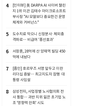
4
[인터뷰] 美 DARPA AI 사이버 챌린
지 1위 이끈 김태수 마이크로소프트
부사장 "AI 모델보다 중요한건 운영
체계와 거버넌스"
5
도수치료 막으니 신장분사·체외충
격파로… 비급여 '풍선효과'
6
서장훈, 28억에 산 양재역 빌딩 450
억에 내놨다
7
[줌인] 호르무즈 서명 앞두고 이란
리더십 증발… 최고지도자 잠행·대
통령 사임설
8
삼성전자, 사업장별 노사협의회 전
사 통합… 과반 지위 잃은 초기업 노
조 '영향력 만회' 시도