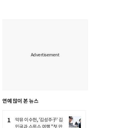
연예 많이 본 뉴스
1
악뮤 이수현, '김성주子' 김
민국과 스위스 여행 "첫 만