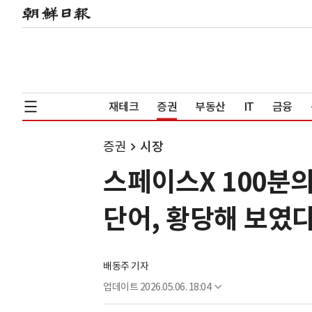
재테크
증권
부동산
IT
금융
증권
시장
스페이스X 100분의 
단어, 황당해 보였다
배동주 기자
업데이트
2026.05.06. 18:04