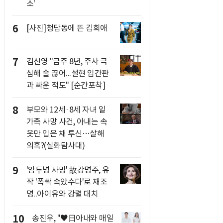
소'
6
[사진]청담동에 뜬 김희애
7
김신영 "금주 8년, 주사 극
심해 술 끊어...설현 입간판
과 싸운 적도" [순간포착]
8
부모와 12세·8세 자녀 일
가족 사망 사건, 아내는 속
옷만 입은 채 투신…살해
의혹?(실화탐사대)
9
'암투병 사망' 故강명주, 유
작 '폭싹 속았수다'로 재조
명..아이유와 강렬 대치
10
송진우, "♥日아내와 매일