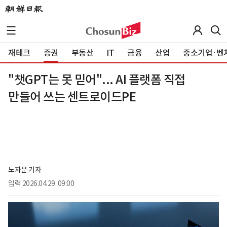
재테크
증권
부동산
IT
금융
산업
중소기업·벤
"챗GPT는 못 믿어"... AI 플랫폼 직접
만들어 쓰는 센트로이드PE
노자운 기자
입력
2026.04.29. 09:00