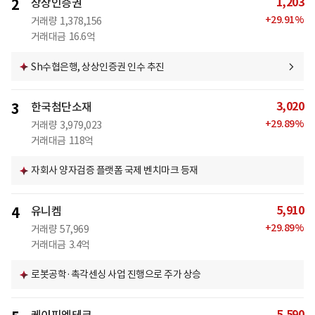
1,203
2
상상인증권
+
29.91
%
거래량
1,378,156
거래대금
16.6억
Sh수협은행, 상상인증권 인수 추진
3,020
3
한국첨단소재
+
29.89
%
거래량
3,979,023
거래대금
118억
자회사 양자검증 플랫폼 국제 벤치마크 등재
5,910
4
유니켐
+
29.89
%
거래량
57,969
거래대금
3.4억
로봇공학·촉각센싱 사업 진행으로 주가 상승
5,590