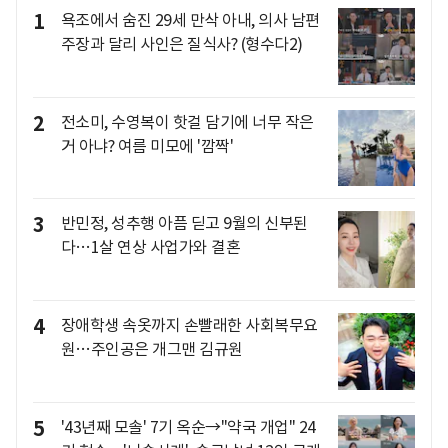
1
욕조에서 숨진 29세 만삭 아내, 의사 남편
주장과 달리 사인은 질식사? (형수다2)
2
전소미, 수영복이 핫걸 담기에 너무 작은
거 아냐? 여름 미모에 '깜짝'
3
반민정, 성추행 아픔 딛고 9월의 신부된
다…1살 연상 사업가와 결혼
4
장애학생 속옷까지 손빨래한 사회복무요
원…주인공은 개그맨 김규원
5
'43년째 모솔' 7기 옥순→"약국 개업" 24