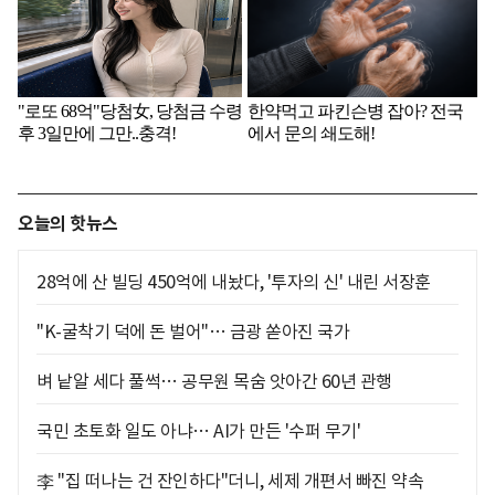
오늘의 핫뉴스
28억에 산 빌딩 450억에 내놨다, '투자의 신' 내린 서장훈
"K-굴착기 덕에 돈 벌어"… 금광 쏟아진 국가
벼 낱알 세다 풀썩… 공무원 목숨 앗아간 60년 관행
국민 초토화 일도 아냐… AI가 만든 '수퍼 무기'
李 "집 떠나는 건 잔인하다"더니, 세제 개편서 빠진 약속