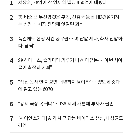
1
서장훈, 28억에 산 양재역 빌딩 450억에 내놨다
2
美 비중 큰 두산밥캣은 부진, 신흥국 뚫은 HD건설기계
는 선전… 시장 전략에 엇갈린 희비
3
폭염에도 현장 지킨 공무원… 벼 낱알 세다, 화재 진압하
다 '풀썩'
4
SK하이닉스, 솔리다임 키우기 나선 이유는…"이번 사이
클이 최적의 기회"
5
"직접 농사 안 지으면 내년까지 팔아라"… 양도세 중과
에 떨고 있는 6070
6
"강제 국장 복귀냐"… ISA 세제 개편에 투자자 불만
7
[사이언스카페] AI가 세균 잡는 바이러스 생성, 내성균도
감염