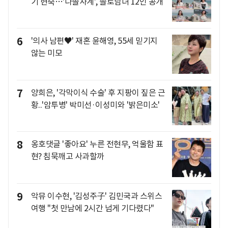
기 현숙…'나솔사계', 솔로남녀 12인 공개
6
'의사 남편♥' 재혼 윤해영, 55세 믿기지
않는 미모
7
양희은, '각막이식 수술' 후 지팡이 짚은 근
황..'암투병' 박미선·이성미와 '밝은미소'
8
옹호댓글 '좋아요' 누른 전현무, 억울함 표
현? 침묵깨고 사과할까
9
악뮤 이수현, '김성주子' 김민국과 스위스
여행 "첫 만남에 2시간 넘게 기다렸다"