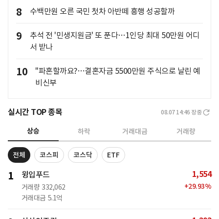
8
수백만원 오른 국민 첫차 아반떼 흥행 성공할까
9
추석 전 '민생지원금' 또 푼다…1인당 최대 50만원 어디
서 받나
10
"파혼할까요?…결혼자금 5500만원 주식으로 날린 예
비신부
실시간 TOP 종목
08.07 14:46
장중
상승
하락
거래대금
거래량
전체
코스피
코스닥
ETF
1,554
1
윙입푸드
+
29.93
%
거래량
332,062
거래대금
5.1억