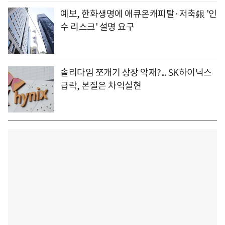
예보, 한화생명에 애큐온캐피탈·저축銀 '인
수 리스크' 설명 요구
솔리다임 쪼개기 상장 악재?... SK하이닉스
급락, 본질은 차익실현