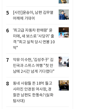
5
[사진]윤승아, 남편 김무열
어깨에 기대어
6
'최고급 자동차 판매왕' 윤
미애, 새 보스로 '사당귀' 출
격 "최고 실적 당시 연봉 10
억"
7
악뮤 이수현, '김성주子' 김
민국과 스위스 여행 "첫 만
남에 2시간 넘게 기다렸다"
8
동네 사람들 돈 18억 들고
사라진 안경원 여사장, 경
찰관 남편도 한통속? (실화
탐사대)