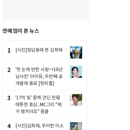
연예 많이 본 뉴스
1
[사진]청담동에 뜬 김희애
2
'첫 눈에 반한 사랑→10년
남사친' 아이유, 두번째 공
개열애 종료 [핫피플]
3
'17억 빚' 함께 견딘 친母
애틋한 효심..MC그리 "제
가 챙겨야죠" 뭉클
4
[사진]김희애, 우아한 미소