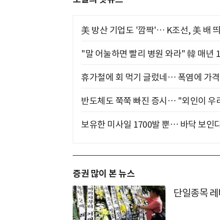
美 방산 기업도 '깜짝'… K조선, 美 배
"말 어눌하면 빨리 병원 와라" 韓 매년 
휴가철에 회 먹기 글렀네… 폭염에 가격 
반도체도 쭉쭉 빠진 증시… "외인이 우리
보유한 미사일 1700발 뿐… 바닥 보인다
증권 많이 본 뉴스
단일종목 레버