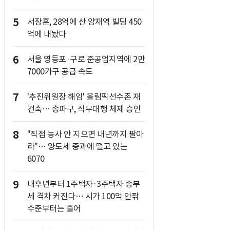
5
서장훈, 28억에 산 양재역 빌딩 450
억에 내놨다
6
서울 영등포·구로 준공업지역에 2만
7000가구 공급 속도
7
'추진위원장 해임' 올림픽선수촌 재
건축… 송파구, 직무대행 체제 승인
8
"직접 농사 안 지으면 내년까지 팔아
라"… 양도세 중과에 떨고 있는
6070
9
내후년부터 1주택자·3주택자 종부
세 격차 커진다… 시가 100억 안팎
수준부터는 줄어