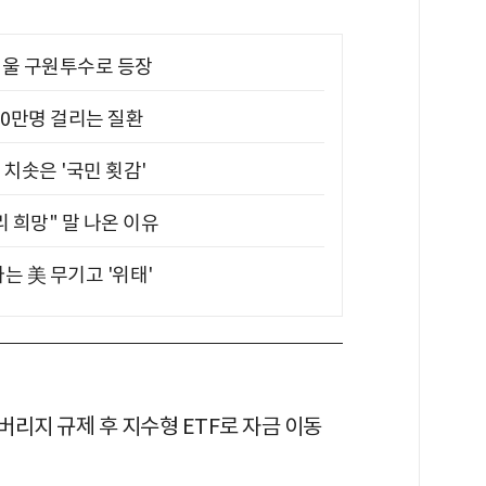
 띄울 구원투수로 등장
10만명 걸리는 질환
치솟은 '국민 횟감'
 희망" 말 나온 이유
는 美 무기고 '위태'
리지 규제 후 지수형 ETF로 자금 이동