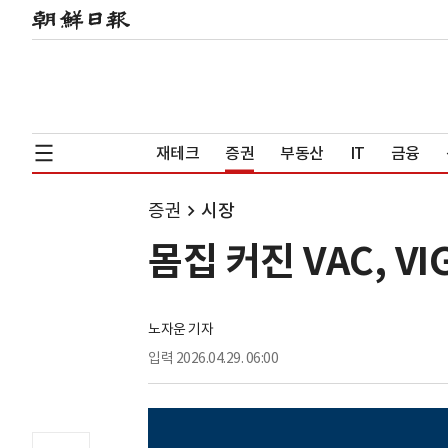
재테크
증권
부동산
IT
금융
증권
시장
몸집 커진 VAC, 
노자운 기자
입력
2026.04.29. 06:00