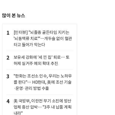
많이 본 뉴스
1
[인터뷰] "뇌졸중 골든타임 지키는
'뇌동맥류 치료'"…개두술 없이 혈관
타고 들어가 막는다
2
보유세 강화에 '세 낀 집' 퇴로… 토
허제 실거주 예외 확대 추진
3
"한화는 조선소 인수, 우리는 노하우
를 판다"… HD현대, 美에 조선 기술
·운영·관리 방법 수출
4
美 국방부, 이란전 무기 소진에 방산
업체 증산 압박… "3주 내 납품 계획
내라"