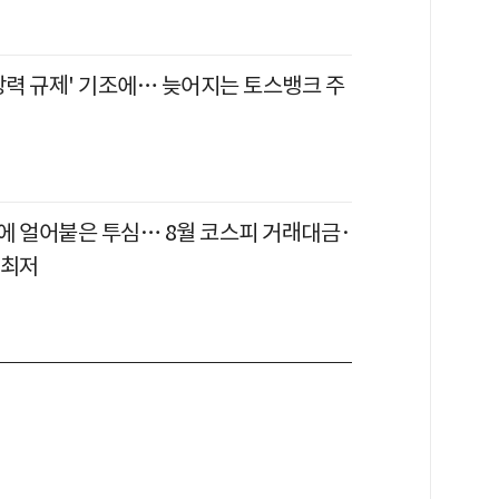
강력 규제' 기조에… 늦어지는 토스뱅크 주
에 얼어붙은 투심… 8월 코스피 거래대금·
 최저