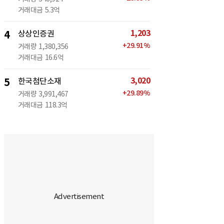
거래대금
5.3억
1,203
4
상상인증권
+
29.91
%
거래량
1,380,356
거래대금
16.6억
3,020
5
한국첨단소재
+
29.89
%
거래량
3,991,467
거래대금
118.3억