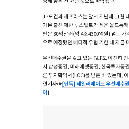
정해 놓은 건 아닌 것으로 파악됐다.
JP모건과 제프리스는 앞서 지난해 11월
가문 출신 에반 루스벨트가 세운 올드톰캐
탈은 30억달러(약 4조4300억원) 넘는 
으로 예정됐던 배타적 우협 기한 내 자금 
우선매수권을 갖고 있는 F&F도 여전히 인수
서 삼성증권, 미래에셋증권, 한국투자증권
론 투자확약서(LOC)를 받은 바 있는데, 
련기사☞
[단독] 테일러메이드 우선매수권
아
)