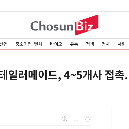
산업
중소기업·벤처
바이오
유통
정책
정치
사회
일러메이드, 4~5개사 접촉..