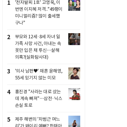
1
'전자발찌 1호' 고영욱, 이
번엔 이지혜 저격.."49평이
미니멀리즘? 많이 출세했
구나"
2
부모와 12세·8세 자녀 일
가족 사망 사건, 아내는 속
옷만 입은 채 투신…살해
의혹?(실화탐사대)
3
'의사 남편♥' 재혼 윤해영,
55세 믿기지 않는 미모
4
홍진경 "사라는 대로 샀는
데 계속 빠져"…삼전·닉스
손실 토로
5
제주 해변의 '차범근 며느
리'가 왜이리 예뻐? 한채아,