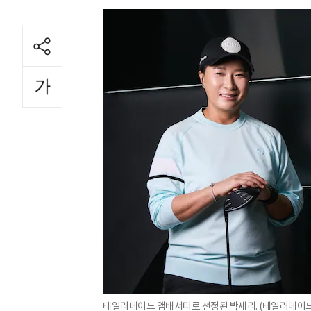
테일러메이드 앰배서더로 선정된 박세리. (테일러메이드