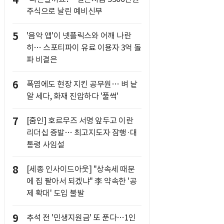
4
주식으로 날린 예비신부
5
'음악 앱'이 넷플릭스와 어깨 나란
히… 스포티파이 유료 이용자 3억 돌
파 비결은
6
폭염에도 현장 지킨 공무원… 벼 낱
알 세다, 화재 진압하다 '풀썩'
7
[줌인] 호르무즈 서명 앞두고 이란
리더십 증발… 최고지도자 잠행·대
통령 사임설
8
[세종 인사이드아웃] "상속세 때문
에 집 팔아서 되겠냐" 李 약속한 '공
제 확대' 도입 불발
9
추석 전 '민생지원금' 또 푼다…1인