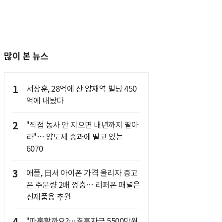
많이 본 뉴스
1
서장훈, 28억에 산 양재역 빌딩 450
억에 내놨다
2
"직접 농사 안 지으면 내년까지 팔아
라"… 양도세 중과에 떨고 있는
6070
3
애플, 日서 아이폰 가격 올리자 중고
폰 주문량 2배 껑충… 리퍼폰 패널은
신제품용 추월
"파혼할까요?…결혼자금 5500만원