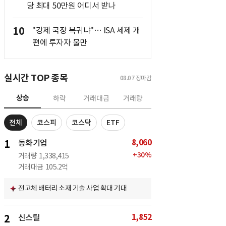
당 최대 50만원 어디서 받나
10
"강제 국장 복귀냐"… ISA 세제 개
편에 투자자 불만
실시간 TOP 종목
08.07
장마감
상승
하락
거래대금
거래량
전체
코스피
코스닥
ETF
8,060
1
동화기업
+
30
%
거래량
1,338,415
거래대금
105.2억
전고체 배터리 소재 기술 사업 확대 기대
1,852
2
신스틸