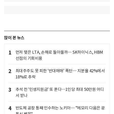
많이 본 뉴스
1
먼저 맺은 LTA, 손해로 돌아올까… SK하이닉스, HBM
선점의 기회비용
2
최대주주도 못 피한 '반대매매' 폭탄… 지분율 42%에서
18%로 추락
3
추석 전 '민생지원금' 또 푼다…1인당 최대 50만원 어디
서 받나
4
반도체 공장 통째 인수하는 노키아… "메모리 다음은 광