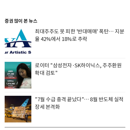
증권 많이 본 뉴스
최대주주도 못 피한 '반대매매' 폭탄… 지분
율 42%에서 18%로 추락
로이터 "삼성전자·SK하이닉스, 주주환원
확대 검토"
"7월 수급 충격 끝났다"… 8월 반도체 실적
장세 본격화