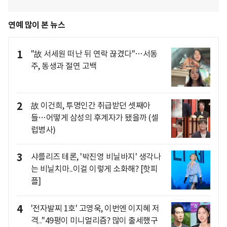
연예 많이 본 뉴스
1
"故 서세원 떠난 뒤 연락 끊겼다"…서동
주, 동생과 절연 고백
2
故 이건희, 투명인간 취급받던 셋째아
들…어떻게 삼성의 후계자가 됐을까 (셀
럽병사)
3
샤를리즈 테론, '박진영 비닐바지' 생각나
는 비닐치마..이걸 이렇게 소화해? [핫피
플]
4
'전자발찌 1호' 고영욱, 이번엔 이지혜 저
격.."49평이 미니멀리즘? 많이 출세했구