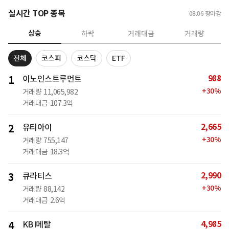
실시간 TOP 종목
08.06
장마감
상승
하락
거래대금
거래량
전체
코스피
코스닥
ETF
988
1
이노인스트루먼트
+
30
%
거래량
11,065,982
거래대금
107.3억
2,665
2
유티아이
+
30
%
거래량
755,147
거래대금
18.3억
2,990
3
큐라티스
+
30
%
거래량
88,142
거래대금
2.6억
4,985
4
KBI메탈