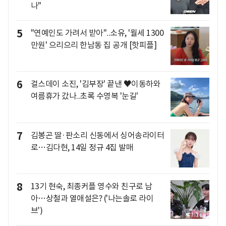
나"
5
"연예인도 가려서 받아"..소유, '월세 1300
만원' 으리으리 한남동 집 공개 [핫피플]
6
걸스데이 소진, '김부장' 끝낸 ♥이동하와
여름휴가 갔나..초록 수영복 '눈길'
7
김봉곤 딸·판소리 신동에서 싱어송라이터
로…김다현, 14일 정규 4집 발매
8
13기 현숙, 최종커플 영수와 친구로 남
아…상철과 열애설은? ('나는솔로 라이
브')