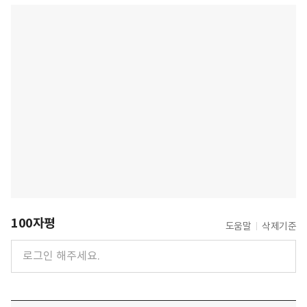
100자평
도움말
삭제기준