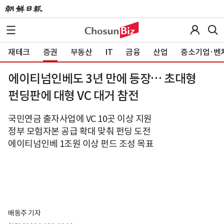
재테크
증권
부동산
IT
금융
산업
중소기업·벤
에이티넘인베도 3년 만에 등장… 초대형
펀딩판에 대형 VC 대거 참전
국민연금 출자사업에 VC 10곳 이상 지원
정부 모험자본 공급 확대 맞춰 펀딩 도전
에이티넘인베 1조원 이상 펀드 조성 목표
배동주 기자