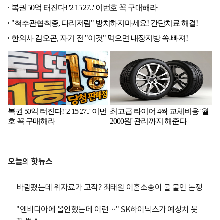
오늘의 핫뉴스
바람폈는데 위자료가 고작? 최태원 이혼소송이 불 붙인 논쟁
"엔비디아에 올인했는데 이런…" SK하이닉스가 예상치 못