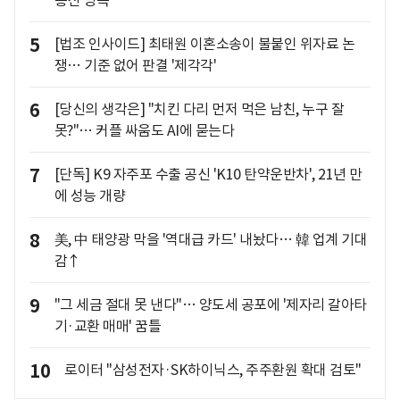
통신 병목"
5
[법조 인사이드] 최태원 이혼소송이 불붙인 위자료 논
쟁… 기준 없어 판결 '제각각'
6
[당신의 생각은] "치킨 다리 먼저 먹은 남친, 누구 잘
못?"… 커플 싸움도 AI에 묻는다
7
[단독] K9 자주포 수출 공신 'K10 탄약운반차', 21년 만
에 성능 개량
8
美, 中 태양광 막을 '역대급 카드' 내놨다… 韓 업계 기대
감↑
9
"그 세금 절대 못 낸다"… 양도세 공포에 '제자리 갈아타
기·교환 매매' 꿈틀
10
로이터 "삼성전자·SK하이닉스, 주주환원 확대 검토"