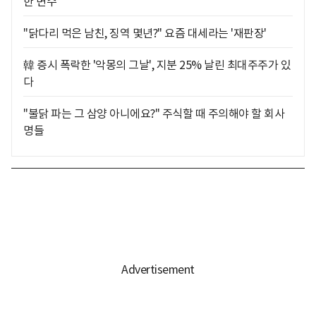
한 변수
"닭다리 먹은 남친, 징역 몇년?" 요즘 대세라는 '재판장'
韓 증시 폭락한 '악몽의 그날', 지분 25% 날린 최대주주가 있
다
"불닭 파는 그 삼양 아니에요?" 주식할 때 주의해야 할 회사
명들