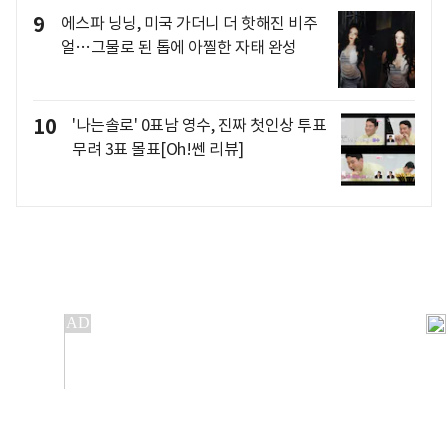
9
에스파 닝닝, 미국 가더니 더 핫해진 비주
얼…그물로 된 톱에 아찔한 자태 완성
10
'나는솔로' 0표남 영수, 진짜 첫인상 투표
무려 3표 몰표[Oh!쎈 리뷰]
개인정보처리방침
앱설치(Android)
본 사이트의 주가 시세정보는 정보 제공 목적이며, 오류가