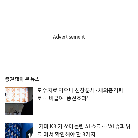
증권 많이 본 뉴스
도수치료 막으니 신장분사·체외충격파
로… 비급여 '풍선효과'
'키미 K3'가 쏘아올린 AI 쇼크… 'AI 슈퍼위
크'에서 확인해야 할 3가지