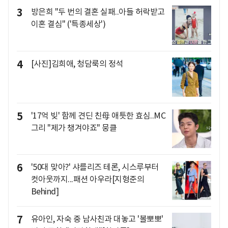
3
방은희 "두 번의 결혼 실패..아들 허락받고
이혼 결심" ('특종세상')
4
[사진]김희애, 청담룩의 정석
5
'17억 빚' 함께 견딘 친母 애틋한 효심..MC
그리 "제가 챙겨야죠" 뭉클
6
'50대 맞아?' 샤를리즈 테론, 시스루부터
컷아웃까지...패션 아우라[지형준의
Behind]
7
유아인, 자숙 중 남사친과 대놓고 '볼뽀뽀'