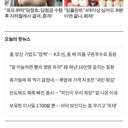
오늘의 핫뉴스
美 방산 기업도 '깜짝'… K조선, 美 배 띄울 구원투수로 등장
"말 어눌하면 빨리 병원 와라" 韓 매년 10만명 걸리는 질환
휴가철에 회 먹기 글렀네… 폭염에 가격 치솟은 '국민 횟감'
반도체도 쭉쭉 빠진 증시… "외인이 우리 희망" 말 나온 이유
보유한 미사일 1700발 뿐… 바닥 보인다는 美 무기고 '위태'