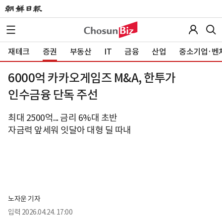
재테크
증권
부동산
IT
금융
산업
중소기업·벤
6000억 카카오게임즈 M&A, 한투가
인수금융 단독 주선
최대 2500억... 금리 6%대 초반
자금력 앞세워 잇달아 대형 딜 따내
노자운 기자
입력
2026.04.24. 17:00