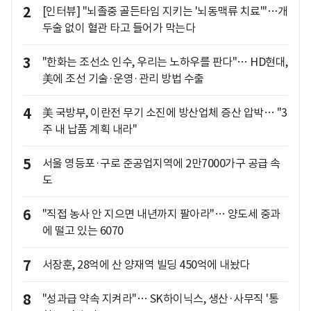
2
[인터뷰] "뇌졸중 골든타임 지키는 '뇌동맥류 치료'"…개
두술 없이 혈관 타고 들어가 막는다
3
"한화는 조선소 인수, 우리는 노하우를 판다"… HD현대,
美에 조선 기술·운영·관리 방법 수출
4
美 국방부, 이란전 무기 소진에 방산업체 증산 압박… "3
주 내 납품 계획 내라"
5
서울 영등포·구로 준공업지역에 2만7000가구 공급 속
도
6
"직접 농사 안 지으면 내년까지 팔아라"… 양도세 중과
에 떨고 있는 6070
7
서장훈, 28억에 산 양재역 빌딩 450억에 내놨다
8
"성과급 약속 지켜라"… SK하이닉스, 생산·사무직 '통