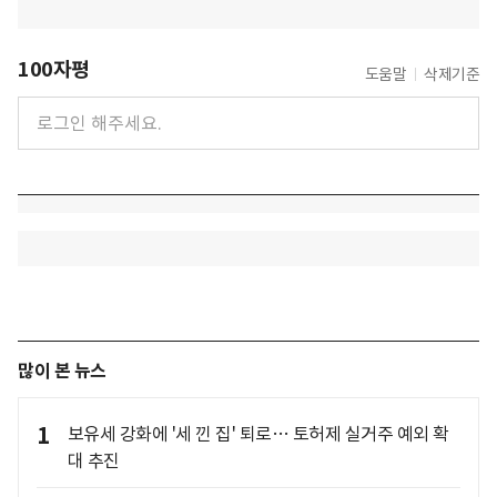
100자평
도움말
삭제기준
많이 본 뉴스
1
보유세 강화에 '세 낀 집' 퇴로… 토허제 실거주 예외 확
대 추진