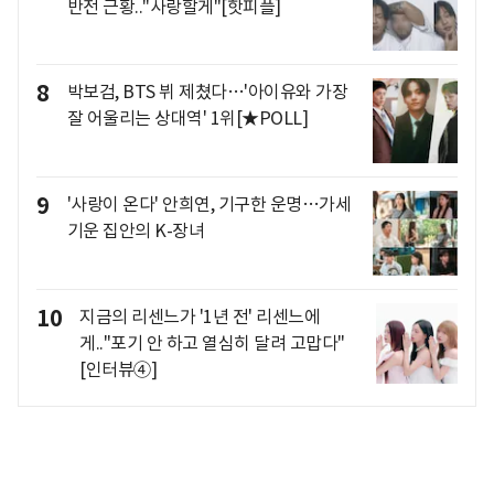
반전 근황.."사랑할게"[핫피플]
8
박보검, BTS 뷔 제쳤다…'아이유와 가장
잘 어울리는 상대역' 1위[★POLL]
9
'사랑이 온다' 안희연, 기구한 운명…가세
기운 집안의 K-장녀
10
지금의 리센느가 '1년 전' 리센느에
게.."포기 안 하고 열심히 달려 고맙다"
[인터뷰④]