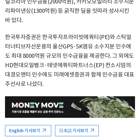
널코리아 인수금융(2000억원), 카카오모빌리티 소수지분
리파이낸싱(1300억원) 등 굵직한 딜을 잇따라 성사시킨
바 있다.
한국투자증권은 한국투자프라이빗에쿼티(PE)와 스틱얼
터너티브자산운용의 울산GPS·SK엠유 소수지분 인수에
도 최대 8000억원 규모의 인수금융을 제공한다. 그 외에도
HD현대오일뱅크·테넷에쿼티파트너스(EP) 컨소시엄의
대경오앤티 인수에도 미래에셋증권과 함께 인수금융 대표
주선사로 나섰다.
English 기사보기
日本語 기사보기