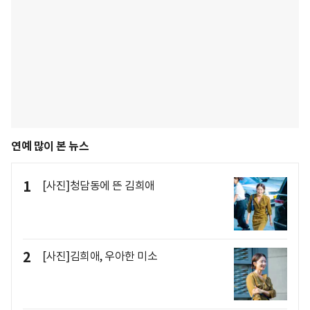
연예 많이 본 뉴스
1
[사진]청담동에 뜬 김희애
2
[사진]김희애, 우아한 미소