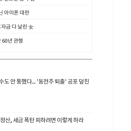
아닌 아이폰 대란
혼자금 다 날린 女
 60년 관행
도 안 통했다... '동전주 퇴출' 공포 덮친
 정산, 세금 폭탄 피하려면 이렇게 하라