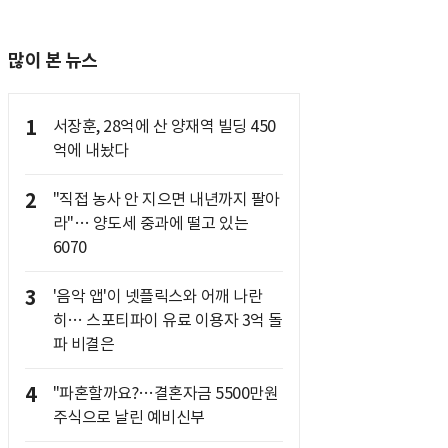
많이 본 뉴스
1
서장훈, 28억에 산 양재역 빌딩 450
억에 내놨다
2
"직접 농사 안 지으면 내년까지 팔아
라"… 양도세 중과에 떨고 있는
6070
3
'음악 앱'이 넷플릭스와 어깨 나란
히… 스포티파이 유료 이용자 3억 돌
파 비결은
4
"파혼할까요?…결혼자금 5500만원
주식으로 날린 예비신부