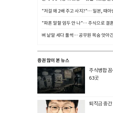
"저걸 왜 2배 주고 사지?"… 일본, 때
"파혼 말할 엄두 안 나"… 주식으로 결
벼 낱알 세다 풀썩… 공무원 목숨 앗아간
증권 많이 본 뉴스
주식병합 꼼수
63곳
퇴직금 중간