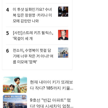
4
이 투샷 실화인가요? 수녀
복 입은 장원영·카리나 미
모에 감탄만 나와
5
[사진]스트레 키즈 필릭스,
'목걸이 세 개
6
전소미, 수영복이 핫걸 담
기에 너무 작은 거 아냐? 여
름 미모에 '깜짝'