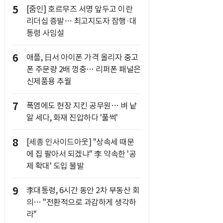
5
[줌인] 호르무즈 서명 앞두고 이란
리더십 증발… 최고지도자 잠행·대
통령 사임설
6
애플, 日서 아이폰 가격 올리자 중고
폰 주문량 2배 껑충… 리퍼폰 패널은
신제품용 추월
7
폭염에도 현장 지킨 공무원… 벼 낱
알 세다, 화재 진압하다 '풀썩'
8
[세종 인사이드아웃] "상속세 때문
에 집 팔아서 되겠냐" 李 약속한 '공
제 확대' 도입 불발
9
李대통령, 6시간 동안 2차 부동산 회
의… "전환적으로 과감하게 생각하
라"