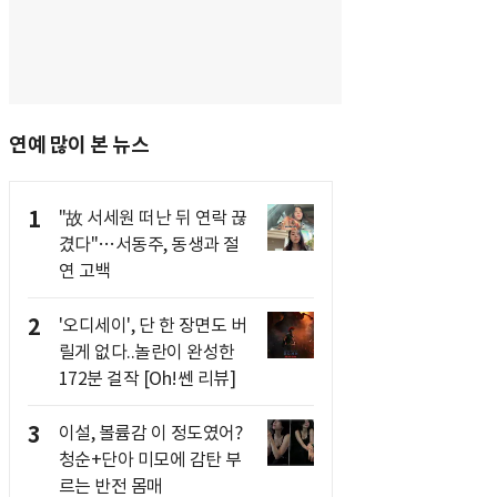
연예 많이 본 뉴스
1
"故 서세원 떠난 뒤 연락 끊
겼다"…서동주, 동생과 절
연 고백
2
'오디세이', 단 한 장면도 버
릴게 없다..놀란이 완성한
172분 걸작 [Oh!쎈 리뷰]
3
이설, 볼륨감 이 정도였어?
청순+단아 미모에 감탄 부
르는 반전 몸매