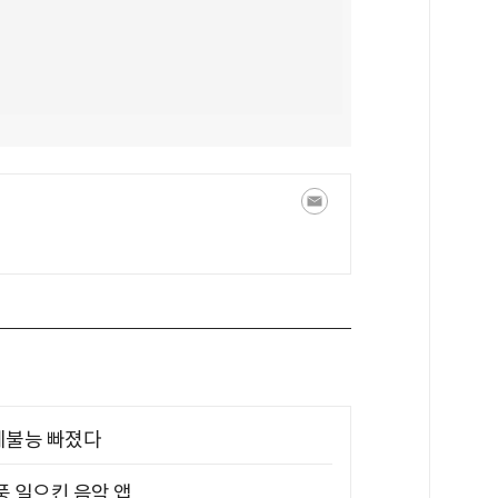
제불능 빠졌다
풍 일으킨 음악 앱