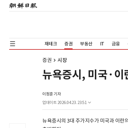
재테크
증권
부동산
IT
금융
증권
시장
뉴욕증시, 미국·이
이정훈 기자
업데이트
2026.04.23. 23:51
뉴욕증시의 3대 주가지수가 미국과 이란의