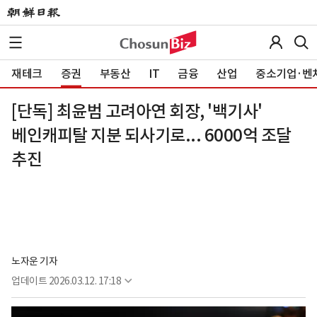
재테크
증권
부동산
IT
금융
산업
중소기업·벤
[단독] 최윤범 고려아연 회장, '백기사'
베인캐피탈 지분 되사기로... 6000억 조달
추진
노자운 기자
업데이트
2026.03.12. 17:18