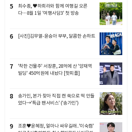
5
최수종, ♥하희라와 함께 여행길 오른
다…8월 1일 '여행사담3' 첫 방송
6
[사진]김무열-윤승아 부부, 달콤한 손하트
7
'착한 건물주' 서장훈, 28억에 산 '양재역
빌딩' 450억원에 내놨다 [핫피플]
8
송가인, 본가 찾아 직접 캔 쑥으로 떡 만들
었다→'특급 팬서비스' ('송가인')
9
조훈♥윤혜정, 얼마나 싸우길래..'이숙캠'