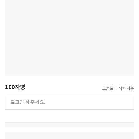
100자평
도움말
삭제기준