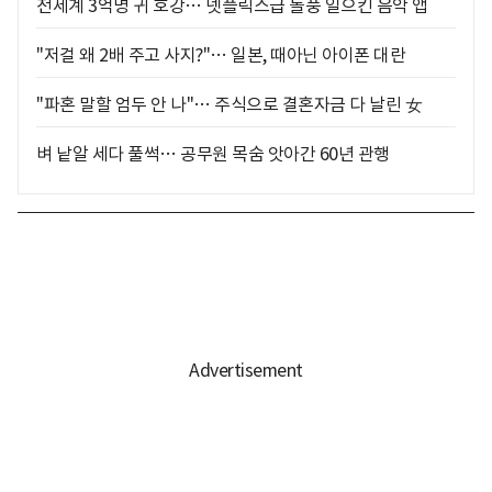
전세계 3억명 귀 호강… 넷플릭스급 돌풍 일으킨 음악 앱
"저걸 왜 2배 주고 사지?"… 일본, 때아닌 아이폰 대란
"파혼 말할 엄두 안 나"… 주식으로 결혼자금 다 날린 女
벼 낱알 세다 풀썩… 공무원 목숨 앗아간 60년 관행