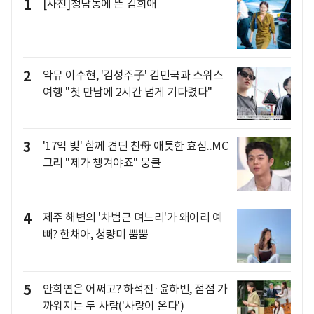
1
[사진]청담동에 뜬 김희애
2
악뮤 이수현, '김성주子' 김민국과 스위스
여행 "첫 만남에 2시간 넘게 기다렸다"
3
'17억 빚' 함께 견딘 친母 애틋한 효심..MC
그리 "제가 챙겨야죠" 뭉클
4
제주 해변의 '차범근 며느리'가 왜이리 예
뻐? 한채아, 청량미 뿜뿜
5
안희연은 어쩌고? 하석진·윤하빈, 점점 가
까워지는 두 사람('사랑이 온다')