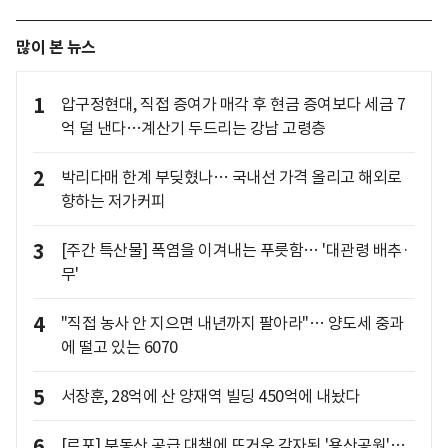
많이 본 뉴스
1
압구정현대, 직접 증여가 매각 후 현금 증여보다 세금 7
억 덜 낸다…계산기 두드리는 강남 고령층
2
박리다매 한계 부딪혔나… 국내선 가격 올리고 해외로
향하는 저가커피
3
[주간 특산물] 폭염을 이겨내는 푸릇함… '대관령 배추·
무'
4
"직접 농사 안 지으면 내년까지 팔아라"… 양도세 중과
에 떨고 있는 6070
5
서장훈, 28억에 산 양재역 빌딩 450억에 내놨다
6
[르포] 부동산 공급 대책에 뜨거운 감자된 '용산공원'…