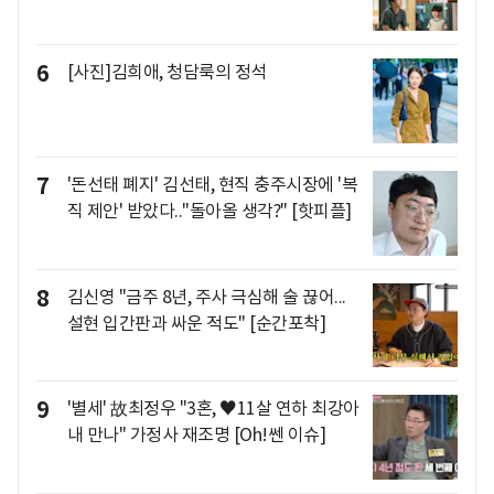
6
[사진]김희애, 청담룩의 정석
7
'돈선태 폐지' 김선태, 현직 충주시장에 '복
직 제안' 받았다.."돌아올 생각?" [핫피플]
8
김신영 "금주 8년, 주사 극심해 술 끊어...
설현 입간판과 싸운 적도" [순간포착]
9
'별세' 故최정우 "3혼, ♥11살 연하 최강아
내 만나" 가정사 재조명 [Oh!쎈 이슈]