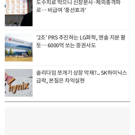
도수치료 막으니 신장분사·체외충격파
로… 비급여 '풍선효과'
'2조' PRS 추진하는 LG화학, 엔솔 지분 팔
듯… 6000억 쏘는 증권사도
솔리다임 쪼개기 상장 악재?... SK하이닉스
급락, 본질은 차익실현