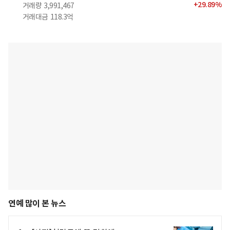
+
29.89
%
거래량
3,991,467
거래대금
118.3억
연예 많이 본 뉴스