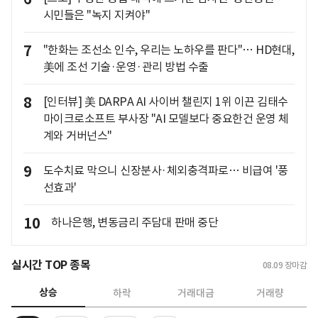
시민들은 "녹지 지켜야"
7
"한화는 조선소 인수, 우리는 노하우를 판다"… HD현대,
美에 조선 기술·운영·관리 방법 수출
8
[인터뷰] 美 DARPA AI 사이버 챌린지 1위 이끈 김태수
마이크로소프트 부사장 "AI 모델보다 중요한건 운영 체
계와 거버넌스"
9
도수치료 막으니 신장분사·체외충격파로… 비급여 '풍
선효과'
10
하나은행, 변동금리 주담대 판매 중단
실시간 TOP 종목
08.09
장마감
상승
하락
거래대금
거래량