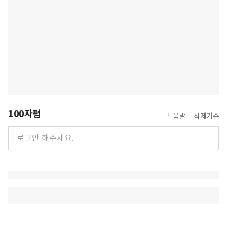
100자평
도움말
삭제기준