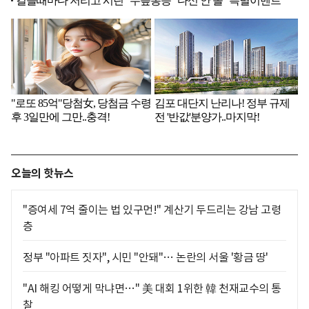
오늘의 핫뉴스
"증여세 7억 줄이는 법 있구먼!" 계산기 두드리는 강남 고령
층
정부 "아파트 짓자", 시민 "안돼"… 논란의 서울 '황금 땅'
"AI 해킹 어떻게 막냐면…" 美 대회 1위한 韓 천재교수의 통
찰