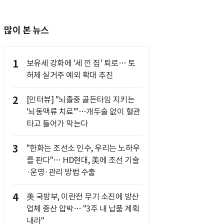
많이 본 뉴스
1
보유세 강화에 '세 낀 집' 퇴로… 토
허제 실거주 예외 확대 추진
2
[인터뷰] "뇌졸중 골든타임 지키는
'뇌동맥류 치료'"…개두술 없이 혈관
타고 들어가 막는다
3
"한화는 조선소 인수, 우리는 노하우
를 판다"… HD현대, 美에 조선 기술
·운영·관리 방법 수출
4
美 국방부, 이란전 무기 소진에 방산
업체 증산 압박… "3주 내 납품 계획
내라"