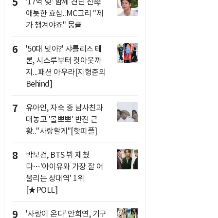
5
'17억 빚' 함께 견딘 친母
애틋한 효심..MC그리 "제
가 챙겨야죠" 뭉클
6
'50대 맞아?' 샤를리즈 테
론, 시스루부터 컷아웃까
지...패션 아우라[지형준의
Behind]
7
유아인, 자숙 중 남사친과
대놓고 '볼뽀뽀' 반전 근
황.."사랑할게"[핫피플]
8
박보검, BTS 뷔 제쳤
다…'아이유와 가장 잘 어
울리는 상대역' 1위
[★POLL]
9
'사랑이 온다' 안희연, 기구