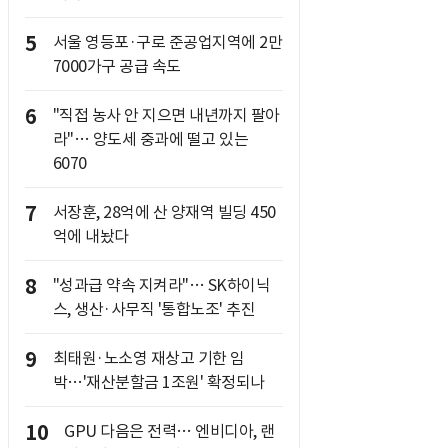
5
서울 영등포·구로 준공업지역에 2만
7000가구 공급 속도
6
"직접 농사 안 지으면 내년까지 팔아
라"… 양도세 중과에 떨고 있는
6070
7
서장훈, 28억에 산 양재역 빌딩 450
억에 내놨다
8
"성과급 약속 지켜라"… SK하이닉
스, 생산·사무직 '통합노조' 추진
9
최태원·노소영 재상고 기한 임
박…'재산분할금 1조원' 확정되나
10
GPU 다음은 전력… 엔비디아, 랜