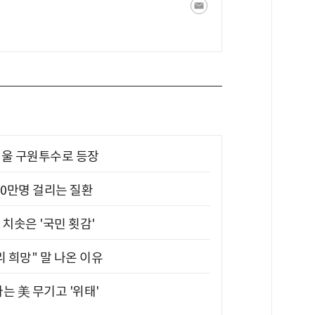
 띄울 구원투수로 등장
10만명 걸리는 질환
치솟은 '국민 횟감'
 희망" 말 나온 이유
는 美 무기고 '위태'