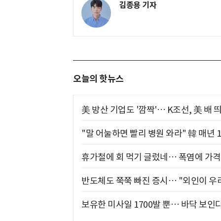
김종용 기자
오늘의 핫뉴스
美 방산 기업도 '깜짝'… K조선, 美 배
"말 어눌하면 빨리 병원 와라" 韓 매년 
휴가철에 회 먹기 글렀네… 폭염에 가격 
반도체도 쭉쭉 빠진 증시… "외인이 우리
보유한 미사일 1700발 뿐… 바닥 보인다