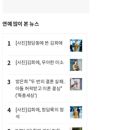
연예 많이 본 뉴스
1
[사진]청담동에 뜬 김희애
2
[사진]김희애, 우아한 미소
3
방은희 "두 번의 결혼 실패..
아들 허락받고 이혼 결심"
('특종세상')
4
[사진]김희애, 청담룩의 정
석