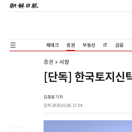
재테크
증권
부동산
IT
금융
증권
시장
[단독] 한국토지신탁
김종용 기자
입력
2026.01.06. 17:34