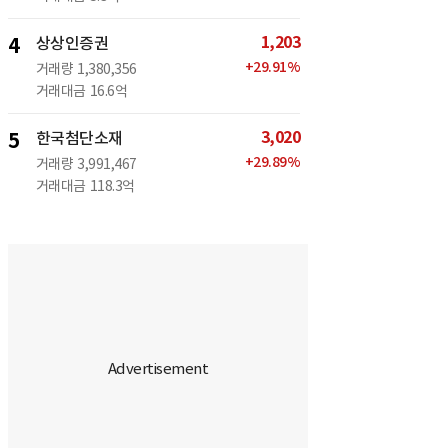
1,203
4
상상인증권
+
29.91
%
거래량
1,380,356
거래대금
16.6억
3,020
5
한국첨단소재
+
29.89
%
거래량
3,991,467
거래대금
118.3억