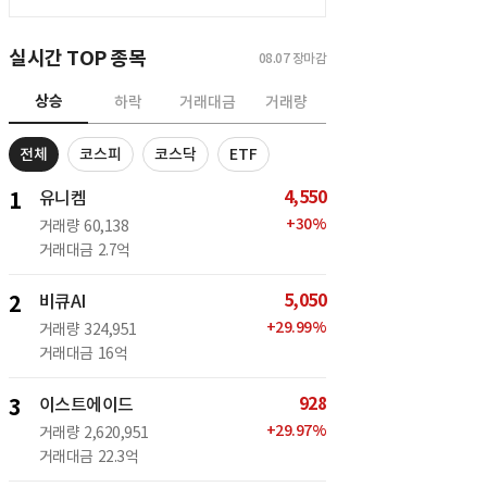
실시간 TOP 종목
08.07
장마감
상승
하락
거래대금
거래량
전체
코스피
코스닥
ETF
4,550
1
유니켐
+
30
%
거래량
60,138
거래대금
2.7억
5,050
2
비큐AI
+
29.99
%
거래량
324,951
거래대금
16억
928
3
이스트에이드
+
29.97
%
거래량
2,620,951
거래대금
22.3억