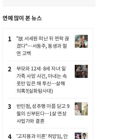
연예 많이 본 뉴스
1
"故 서세원 떠난 뒤 연락 끊
겼다"…서동주, 동생과 절
연 고백
2
부모와 12세·8세 자녀 일
가족 사망 사건, 아내는 속
옷만 입은 채 투신…살해
의혹?(실화탐사대)
3
반민정, 성추행 아픔 딛고 9
월의 신부된다…1살 연상
사업가와 결혼
4
'고지용과 이혼' 허양임, 안