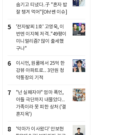
숨기고 티냈다..子 "혼자 밥
잘 챙겨 먹어"[Oh!쎈 이슈]
5
'전자발찌 1호' 고영욱, 이
번엔 이지혜 저격.."49평이
미니멀리즘? 많이 출세했
구나"
6
이시언, 원룸에서 25억 한
강뷰 아파트로... 3만원 청
약통장의 기적
7
"넌 실패자야" 엄마 폭언,
아들 극단까지 내몰았다...
가족이라 못 피한 상처 ('결
혼지옥')
8
'악마가 이사왔다' 안보현