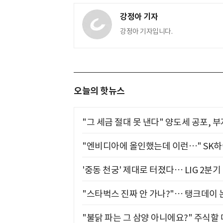
강정아 기자
강정아 기자입니다.
오늘의 핫뉴스
"그 세금 절대 못 낸다" 양도세 공포, 
"엔비디아에 올인했는데 이런…" SK
'중동 천궁' 제대로 터졌다… LIG 2분
"스타벅스 진짜 안 가나?"… 탱크데이 
"불닭 파는 그 삼양 아니에요?" 주식할