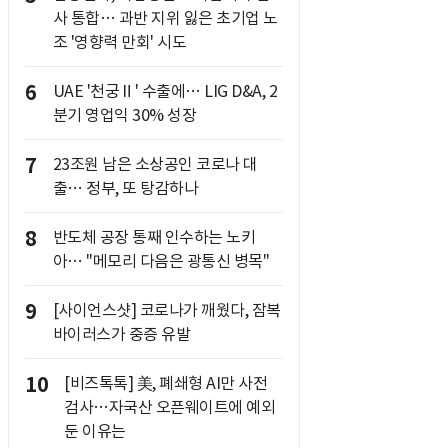
사 통합… 과반 지위 잃은 초기업 노
조 '영향력 만회' 시도
6
UAE '천궁Ⅱ' 수출에… LIG D&A, 2
분기 영업익 30% 성장
7
23조원 남은 소상공인 코로나 대
출… 정부, 또 탕감하나
8
반도체 공장 통째 인수하는 노키
아… "메모리 다음은 광통신 병목"
9
[사이언스샷] 코로나가 깨웠다, 잠복
바이러스가 중증 유발
10
[비즈톡톡] 美, 폐쇄형 AI만 사전
검사…자국산 오픈웨이트에 예외
둔 이유는