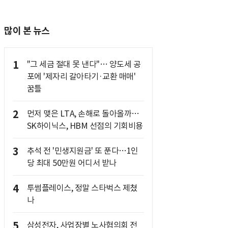
많이 본 뉴스
1
"그 세금 절대 못 낸다"… 양도세 공
포에 '제자리 갈아타기·교환 매매'
꿈틀
2
먼저 맺은 LTA, 손해로 돌아올까…
SK하이닉스, HBM 선점의 기회비용
3
추석 전 '민생지원금' 또 푼다…1인
당 최대 50만원 어디서 받나
4
투썸플레이스, 정말 스타벅스 제쳤
나
5
삼성전자, 사업장별 노사협의회 전