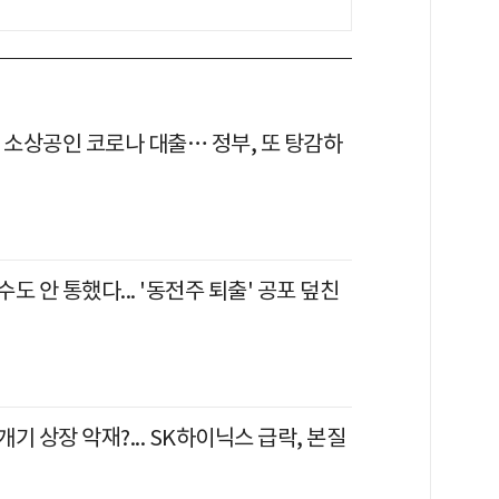
 소상공인 코로나 대출… 정부, 또 탕감하
도 안 통했다... '동전주 퇴출' 공포 덮친
기 상장 악재?... SK하이닉스 급락, 본질