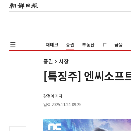
재테크
증권
부동산
IT
금융
증권
시장
[특징주] 엔씨소프트
강정아 기자
입력
2025.11.24. 09:25