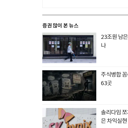
증권 많이 본 뉴스
23조원 남은
나
주식병합 꼼수
63곳
솔리다임 쪼개
은 차익실현