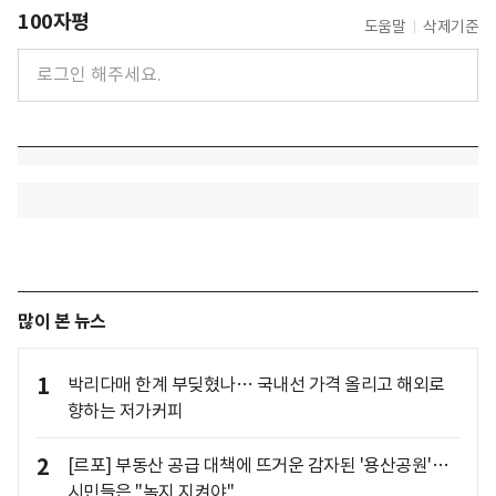
100자평
도움말
삭제기준
많이 본 뉴스
1
박리다매 한계 부딪혔나… 국내선 가격 올리고 해외로
향하는 저가커피
2
[르포] 부동산 공급 대책에 뜨거운 감자된 '용산공원'…
시민들은 "녹지 지켜야"