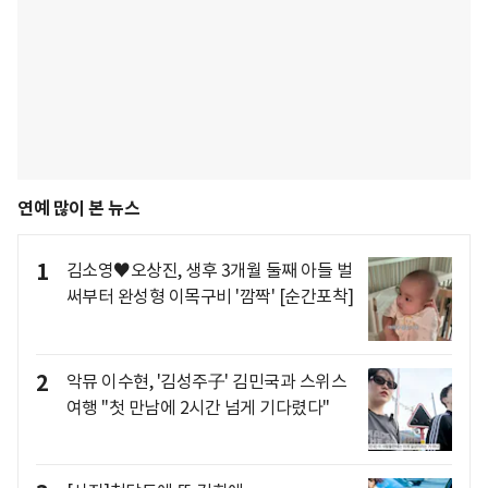
연예 많이 본 뉴스
1
김소영♥오상진, 생후 3개월 둘째 아들 벌
써부터 완성형 이목구비 '깜짝' [순간포착]
2
악뮤 이수현, '김성주子' 김민국과 스위스
여행 "첫 만남에 2시간 넘게 기다렸다"