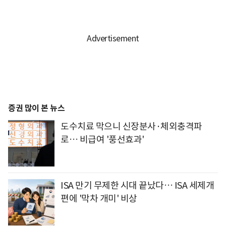
증권 많이 본 뉴스
도수치료 막으니 신장분사·체외충격파
로… 비급여 '풍선효과'
ISA 만기 무제한 시대 끝났다… ISA 세제개
편에 '막차 개미' 비상