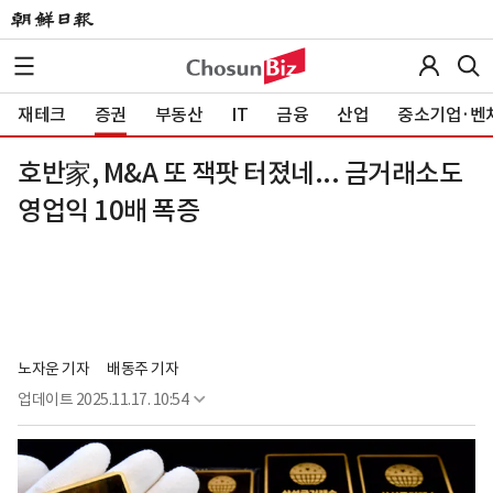
재테크
증권
부동산
IT
금융
산업
중소기업·벤
호반家, M&A 또 잭팟 터졌네... 금거래소도
영업익 10배 폭증
노자운 기자
배동주 기자
업데이트
2025.11.17. 10:54