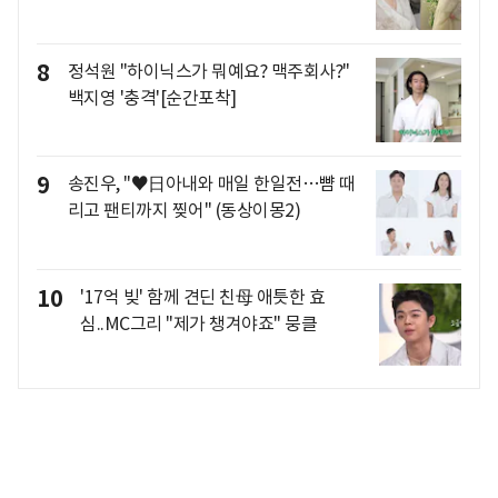
8
정석원 "하이닉스가 뭐예요? 맥주회사?"
백지영 '충격'[순간포착]
9
송진우, "♥日아내와 매일 한일전…뺨 때
리고 팬티까지 찢어" (동상이몽2)
10
'17억 빚' 함께 견딘 친母 애틋한 효
심..MC그리 "제가 챙겨야죠" 뭉클