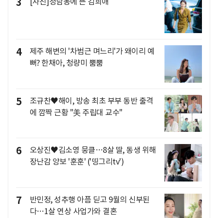
3
[사진]청담동에 뜬 김희애
4
제주 해변의 '차범근 며느리'가 왜이리 예
뻐? 한채아, 청량미 뿜뿜
5
조규찬♥해이, 방송 최초 부부 동반 출격
에 깜짝 근황 "美 주립대 교수"
6
오상진♥김소영 뭉클…8살 딸, 동생 위해
장난감 양보 '훈훈' ('띵그리tv')
7
반민정, 성추행 아픔 딛고 9월의 신부된
다…1살 연상 사업가와 결혼