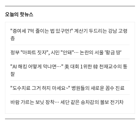
오늘의 핫뉴스
"증여세 7억 줄이는 법 있구먼!" 계산기 두드리는 강남 고령
층
정부 "아파트 짓자", 시민 "안돼"… 논란의 서울 '황금 땅'
"AI 해킹 어떻게 막냐면…" 美 대회 1위한 韓 천재교수의 통
찰
"도수치료 그거 하지 마세요~" 병원들의 새로운 꼼수 진료
바람 가르는 보닛 장착… 세단 같은 승차감의 볼보 전기차