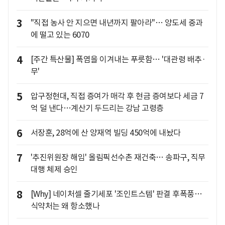
3
"직접 농사 안 지으면 내년까지 팔아라"… 양도세 중과
에 떨고 있는 6070
4
[주간 특산물] 폭염을 이겨내는 푸릇함… '대관령 배추·
무'
5
압구정현대, 직접 증여가 매각 후 현금 증여보다 세금 7
억 덜 낸다…계산기 두드리는 강남 고령층
6
서장훈, 28억에 산 양재역 빌딩 450억에 내놨다
7
'추진위원장 해임' 올림픽선수촌 재건축… 송파구, 직무
대행 체제 승인
8
[Why] 네이처셀 줄기세포 '조인트스템' 판결 후폭풍…
식약처는 왜 항소했나