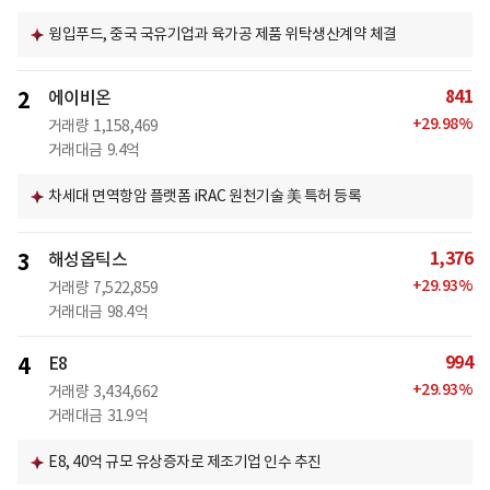
윙입푸드, 중국 국유기업과 육가공 제품 위탁생산계약 체결
841
2
에이비온
+
29.98
%
거래량
1,158,469
거래대금
9.4억
차세대 면역항암 플랫폼 iRAC 원천기술 美 특허 등록
1,376
3
해성옵틱스
+
29.93
%
거래량
7,522,859
거래대금
98.4억
994
4
E8
+
29.93
%
거래량
3,434,662
거래대금
31.9억
E8, 40억 규모 유상증자로 제조기업 인수 추진