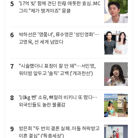
5
'17억 빚' 함께 견딘 친母 애틋한 효심..MC
그리 "제가 챙겨야죠" 뭉클
6
박하선은 '명품녀', 류수영은 '성인영화'…
고영욱, 선 세게 넘었다
7
"시술했더니 표정이 잘 안 돼"…서인영,
워터밤 앞두고 '솔직' 고백 ('개과천선')
8
'10kg 뺀' 소유, 뼈말라 비키니 또 떴다…
외국인들도 놀란 볼륨감
9
방은희 "두 번의 결혼 실패..아들 허락받고
이혼 결심" ('특종세상')