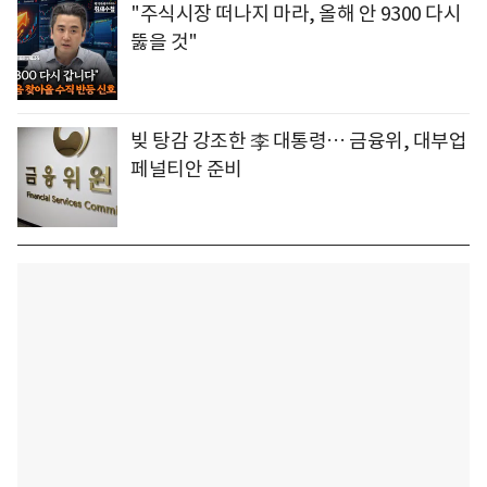
"주식시장 떠나지 마라, 올해 안 9300 다시
뚫을 것"
빚 탕감 강조한 李 대통령… 금융위, 대부업
페널티안 준비