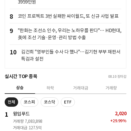
3959만원
8
코인 프로젝트 3번 실패한 싸이월드, 또 신규 사업 발표
9
"한화는 조선소 인수, 우리는 노하우를 판다"… HD현대,
美에 조선 기술·운영·관리 방법 수출
10
김건희 "영부인들 수사 다 했나"…김기현 부부 재판서
특검과 설전
실시간 TOP 종목
08.10
장마감
상승
하락
거래대금
거래량
전체
코스피
코스닥
ETF
2,020
1
윙입푸드
+
29.99
%
거래량
7,083,898
거래대금
127.5억