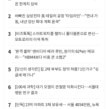
온 한계치 임박
2
바빠진 삼성전자 美 테일러 공장 '타임라인'…"연내 가
동, 내년 양산 확대 계획 윤곽"
3
[비즈톡톡] 스마트워치를 펼치니 폴더블폰으로 변신…
모토로라의 이색 특허
4
'본격 출하' 엔비디아 베라 루빈, 원가의 62%는 메모
리… "HBM4보다 비중 큰 소캠2"
5
[당신의 생각은] 집 2채 부부도 청약 허용? 1인가구 "싱
글세 매기나"
6
[100세 과학] 대기 오염이 관절염 악화시킨다…서울대
병원 연구 결과
7
[단독] 23억 아파트 3채 보유세… 서울 4854만원, 뉴욕