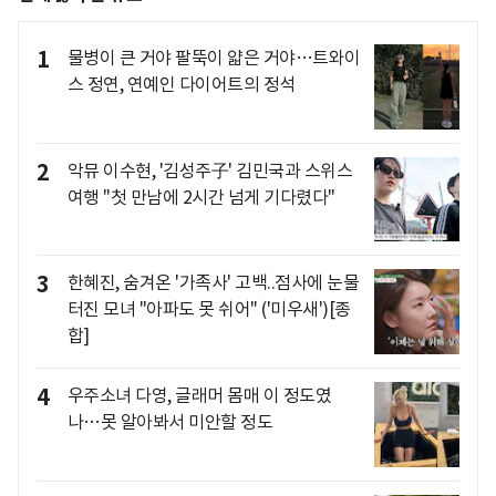
1
물병이 큰 거야 팔뚝이 얇은 거야…트와이
스 정연, 연예인 다이어트의 정석
2
악뮤 이수현, '김성주子' 김민국과 스위스
여행 "첫 만남에 2시간 넘게 기다렸다"
3
한혜진, 숨겨온 '가족사' 고백..점사에 눈물
터진 모녀 "아파도 못 쉬어" ('미우새')[종
합]
4
우주소녀 다영, 글래머 몸매 이 정도였
나…못 알아봐서 미안할 정도