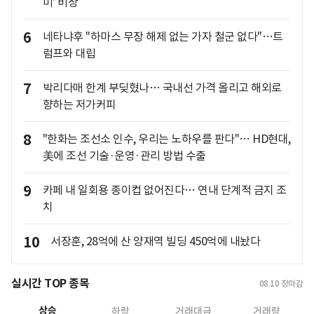
미' 비상
6
네타냐후 "하마스 무장 해제 없는 가자 철군 없다"…트
럼프와 대립
7
박리다매 한계 부딪혔나… 국내선 가격 올리고 해외로
향하는 저가커피
8
"한화는 조선소 인수, 우리는 노하우를 판다"… HD현대,
美에 조선 기술·운영·관리 방법 수출
9
카페 내 일회용 종이컵 없어진다… 연내 단계적 금지 조
치
10
서장훈, 28억에 산 양재역 빌딩 450억에 내놨다
실시간 TOP 종목
08.10
장마감
상승
하락
거래대금
거래량