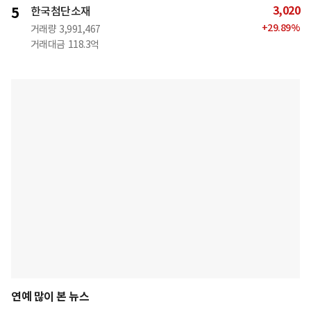
3,020
5
한국첨단소재
+
29.89
%
거래량
3,991,467
거래대금
118.3억
연예 많이 본 뉴스