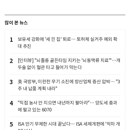
많이 본 뉴스
1
보유세 강화에 '세 낀 집' 퇴로… 토허제 실거주 예외 확
대 추진
2
[인터뷰] "뇌졸중 골든타임 지키는 '뇌동맥류 치료'"…개
두술 없이 혈관 타고 들어가 막는다
3
美 국방부, 이란전 무기 소진에 방산업체 증산 압박… "3
주 내 납품 계획 내라"
4
"직접 농사 안 지으면 내년까지 팔아라"… 양도세 중과
에 떨고 있는 6070
5
ISA 만기 무제한 시대 끝났다… ISA 세제개편에 '막차 개