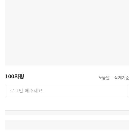
100자평
도움말
삭제기준