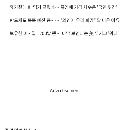
휴가철에 회 먹기 글렀네… 폭염에 가격 치솟은 '국민 횟감'
반도체도 쭉쭉 빠진 증시… "외인이 우리 희망" 말 나온 이유
보유한 미사일 1700발 뿐… 바닥 보인다는 美 무기고 '위태'