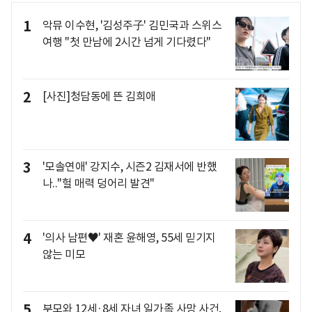
1
악뮤 이수현, '김성주子' 김민국과 스위스
여행 "첫 만남에 2시간 넘게 기다렸다"
2
[사진]청담동에 뜬 김희애
3
'모솔연애' 강지수, 시즌2 김재서에 반했
나.."헐 매력 덩어리 발견"
4
'의사 남편♥' 재혼 윤해영, 55세 믿기지
않는 미모
5
부모와 12세·8세 자녀 일가족 사망 사건,