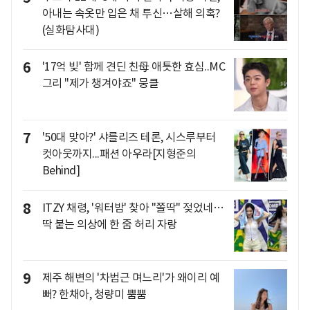
아내는 속옷만 입은 채 투신…살해 의혹?
(실화탐사대)
6
'17억 빚' 함께 견딘 친母 애틋한 효심..MC
그리 "제가 챙겨야죠" 뭉클
7
'50대 맞아?' 샤를리즈 테론, 시스루부터
컷아웃까지...패션 아우라[지형준의
Behind]
8
ITZY 채령, '워터밤' 찾아 "쫄딱" 젖었네…
딱 붙는 의상에 한 줌 허리 자랑
9
제주 해변의 '차범근 며느리'가 왜이리 예
뻐? 한채아, 청량미 뿜뿜