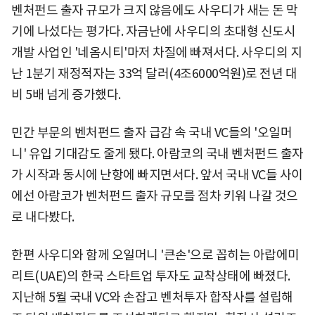
벤처펀드 출자 규모가 크지 않음에도 사우디가 새는 돈 막
기에 나섰다는 평가다. 자금난에 사우디의 초대형 신도시
개발 사업인 '네옴시티'마저 차질에 빠져서다. 사우디의 지
난 1분기 재정적자는 33억 달러(4조6000억원)로 전년 대
비 5배 넘게 증가했다.
민간 부문의 벤처펀드 출자 급감 속 국내 VC들의 '오일머
니' 유입 기대감도 줄게 됐다. 아람코의 국내 벤처펀드 출자
가 시작과 동시에 난항에 빠지면서다. 앞서 국내 VC들 사이
에선 아람코가 벤처펀드 출자 규모를 점차 키워 나갈 것으
로 내다봤다.
한편 사우디와 함께 오일머니 '큰손'으로 꼽히는 아랍에미
리트(UAE)의 한국 스타트업 투자도 교착상태에 빠졌다.
지난해 5월 국내 VC와 손잡고 벤처투자 합작사를 설립해