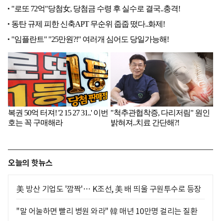
오늘의 핫뉴스
美 방산 기업도 '깜짝'… K조선, 美 배 띄울 구원투수로 등장
"말 어눌하면 빨리 병원 와라" 韓 매년 10만명 걸리는 질환