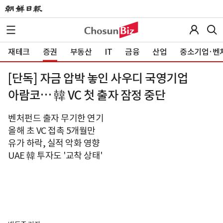
재테크
증권
부동산
IT
금융
산업
중소기업·벤
[단독] 자금 압박 놓인 사우디 국영기업
아람코… 韓 VC 첫 출자 잠정 중단
벤처펀드 출자 무기한 연기
올해 초 VC 접촉 5개월만
유가 하락, 실적 악화 영향
UAE 韓 투자도 '교착 상태'