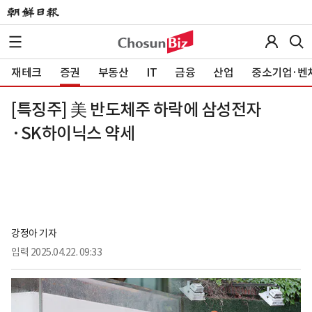
재테크
증권
부동산
IT
금융
산업
중소기업·벤
[특징주] 美 반도체주 하락에 삼성전자
·SK하이닉스 약세
강정아 기자
입력
2025.04.22. 09:33