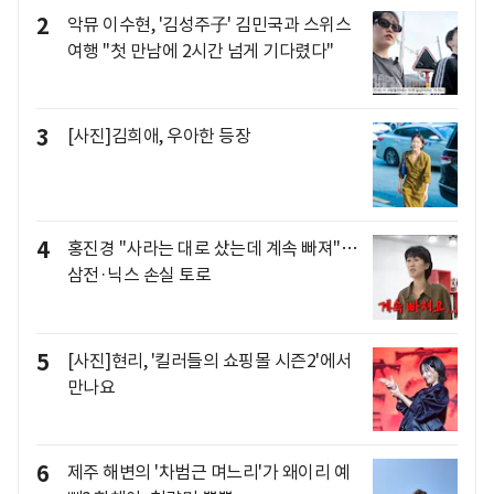
2
악뮤 이수현, '김성주子' 김민국과 스위스
여행 "첫 만남에 2시간 넘게 기다렸다"
3
[사진]김희애, 우아한 등장
4
홍진경 "사라는 대로 샀는데 계속 빠져"…
삼전·닉스 손실 토로
5
[사진]현리, '킬러들의 쇼핑몰 시즌2'에서
만나요
6
제주 해변의 '차범근 며느리'가 왜이리 예