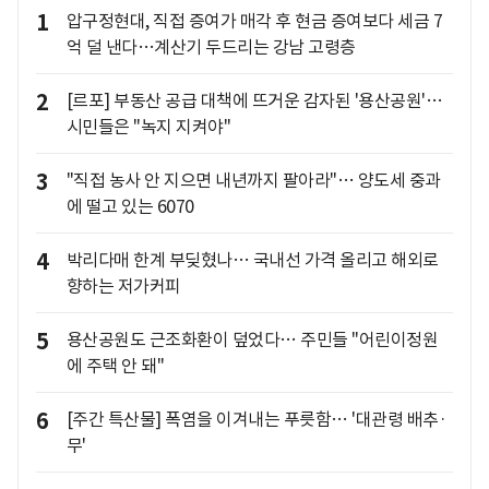
1
압구정현대, 직접 증여가 매각 후 현금 증여보다 세금 7
억 덜 낸다…계산기 두드리는 강남 고령층
2
[르포] 부동산 공급 대책에 뜨거운 감자된 '용산공원'…
시민들은 "녹지 지켜야"
3
"직접 농사 안 지으면 내년까지 팔아라"… 양도세 중과
에 떨고 있는 6070
4
박리다매 한계 부딪혔나… 국내선 가격 올리고 해외로
향하는 저가커피
5
용산공원도 근조화환이 덮었다… 주민들 "어린이정원
에 주택 안 돼"
6
[주간 특산물] 폭염을 이겨내는 푸릇함… '대관령 배추·
무'