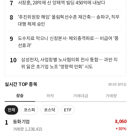
7
서장훈, 28억에 산 양재역 빌딩 450억에 내놨다
8
'추진위원장 해임' 올림픽선수촌 재건축… 송파구, 직무
대행 체제 승인
9
도수치료 막으니 신장분사·체외충격파로… 비급여 '풍
선효과'
10
삼성전자, 사업장별 노사협의회 전사 통합… 과반 지
위 잃은 초기업 노조 '영향력 만회' 시도
실시간 TOP 종목
08.08
장마감
상승
하락
거래대금
거래량
전체
코스피
코스닥
ETF
8,060
1
동화기업
+
30
%
거래량
1,338,415