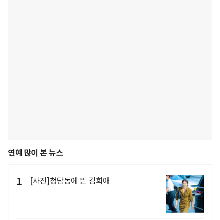
연예 많이 본 뉴스
1
[사진]청담동에 뜬 김희애