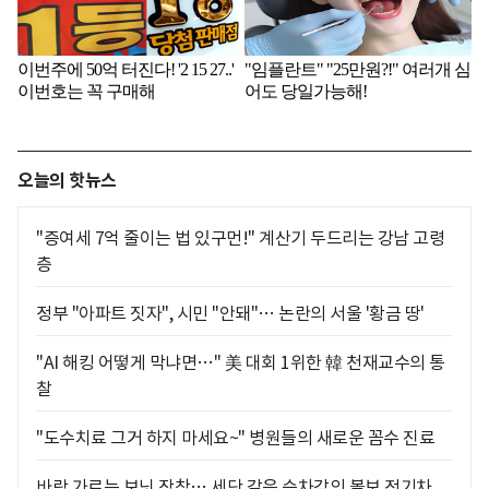
오늘의 핫뉴스
"증여세 7억 줄이는 법 있구먼!" 계산기 두드리는 강남 고령
층
정부 "아파트 짓자", 시민 "안돼"… 논란의 서울 '황금 땅'
"AI 해킹 어떻게 막냐면…" 美 대회 1위한 韓 천재교수의 통
찰
"도수치료 그거 하지 마세요~" 병원들의 새로운 꼼수 진료
바람 가르는 보닛 장착… 세단 같은 승차감의 볼보 전기차