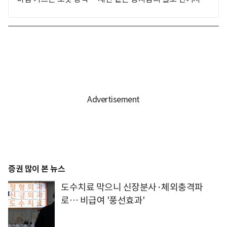
증권 많이 본 뉴스
도수치료 막으니 신장분사·체외충격파
로… 비급여 '풍선효과'