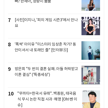
뻐? 한채아, 청량미 뿜뿜
7
[사진]이지나, '피의 게임 시즌3'에서 만나
요
8
'폭싹' 아이유 "미스터리 임상춘 작가? 동
안이셔서 내 또래인 줄" [인터뷰⑤]
9
방은희 "두 번의 결혼 실패..아들 허락받고
이혼 결심" ('특종세상')
10
"무까타=한국서 유래"..백종원, 태국음
식 무시 논란 직접 사과·해명 [Oh!쎈 이
슈]