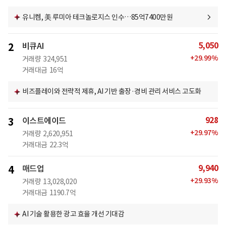
유니켐, 美 루미아 테크놀로지스 인수…85억7400만원
5,050
2
비큐AI
+
29.99
%
거래량
324,951
거래대금
16억
비즈플레이와 전략적 제휴, AI 기반 출장·경비 관리 서비스 고도화
928
3
이스트에이드
+
29.97
%
거래량
2,620,951
거래대금
22.3억
9,940
4
매드업
+
29.93
%
거래량
13,028,020
거래대금
1190.7억
AI 기술 활용한 광고 효율 개선 기대감