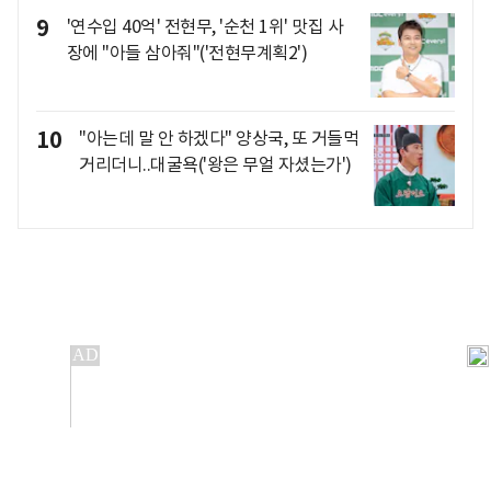
9
'연수입 40억' 전현무, '순천 1위' 맛집 사
장에 "아들 삼아줘"('전현무계획2')
10
"아는데 말 안 하겠다" 양상국, 또 거들먹
거리더니..대굴욕('왕은 무얼 자셨는가')
개인정보처리방침
앱설치(Android)
본 사이트의 주가 시세정보는 정보 제공 목적이며, 오류가