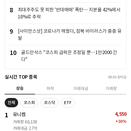
8
최대주주도 못 피한 '반대매매' 폭탄… 지분율 42%에서
18%로 추락
9
[사이언스샷] 코로나가 깨웠다, 잠복 바이러스가 중증 유
발
10
골드만삭스 "코스피 급락은 조정일 뿐…1만2000 간
다"
실시간 TOP 종목
08.06
장마감
상승
하락
거래대금
거래량
전체
코스피
코스닥
ETF
4,550
1
유니켐
+
30
%
거래량
60,138
거래대금
2.7억