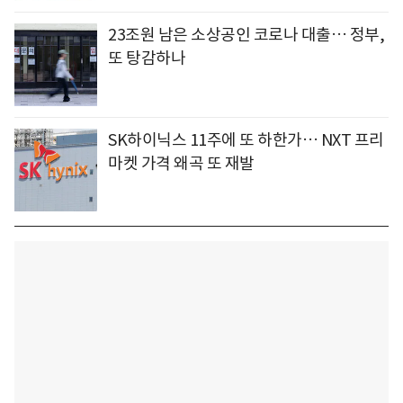
23조원 남은 소상공인 코로나 대출… 정부,
또 탕감하나
SK하이닉스 11주에 또 하한가… NXT 프리
마켓 가격 왜곡 또 재발