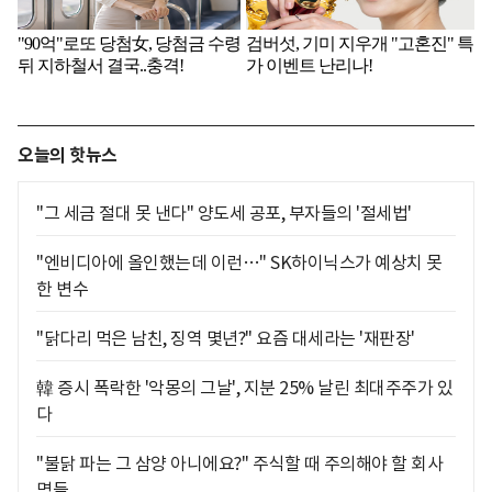
오늘의 핫뉴스
"그 세금 절대 못 낸다" 양도세 공포, 부자들의 '절세법'
"엔비디아에 올인했는데 이런…" SK하이닉스가 예상치 못
한 변수
"닭다리 먹은 남친, 징역 몇년?" 요즘 대세라는 '재판장'
韓 증시 폭락한 '악몽의 그날', 지분 25% 날린 최대주주가 있
다
"불닭 파는 그 삼양 아니에요?" 주식할 때 주의해야 할 회사
명들