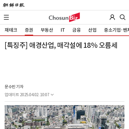
재테크
증권
부동산
IT
금융
산업
중소기업·벤
[특징주] 애경산업, 매각설에 18% 오름세
문수빈 기자
업데이트
2025.04.02. 10:07