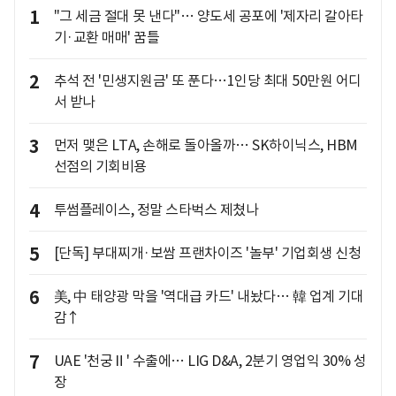
1
"그 세금 절대 못 낸다"… 양도세 공포에 '제자리 갈아타
기·교환 매매' 꿈틀
2
추석 전 '민생지원금' 또 푼다…1인당 최대 50만원 어디
서 받나
3
먼저 맺은 LTA, 손해로 돌아올까… SK하이닉스, HBM
선점의 기회비용
4
투썸플레이스, 정말 스타벅스 제쳤나
5
[단독] 부대찌개·보쌈 프랜차이즈 '놀부' 기업회생 신청
6
美, 中 태양광 막을 '역대급 카드' 내놨다… 韓 업계 기대
감↑
7
UAE '천궁Ⅱ' 수출에… LIG D&A, 2분기 영업익 30% 성
장