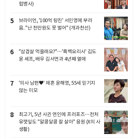
럽병사)
5
브라이언, '100억 탕진' 서인영에 부러
움.."난 천만원도 못 벌어" (개과천선)
6
"삼겹살 먹을래요?"…'흑백요리사' 김도
윤 셰프, 배우 김서연과 4년째 열애
7
'의사 남편♥' 재혼 윤해영, 55세 믿기지
않는 미모
8
최고기, 5년 사귄 연인에 프러포즈…전처
유깻잎도 "알콩달콩 잘 살아" 응원 (X의 사
생활)