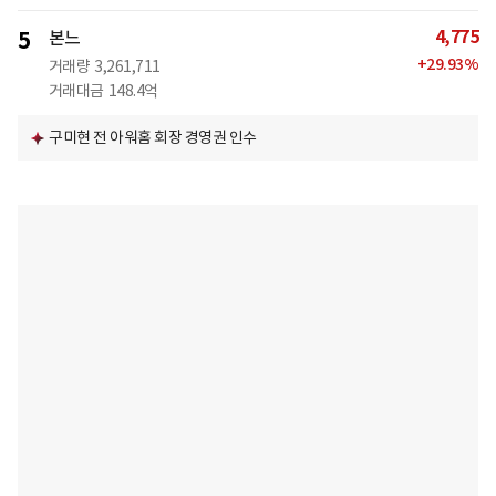
4,775
5
본느
+
29.93
%
거래량
3,261,711
거래대금
148.4억
구미현 전 아워홈 회장 경영권 인수