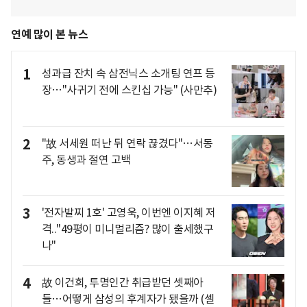
연예 많이 본 뉴스
1
성과급 잔치 속 삼전닉스 소개팅 연프 등
장…"사귀기 전에 스킨십 가능" (사만추)
2
"故 서세원 떠난 뒤 연락 끊겼다"…서동
주, 동생과 절연 고백
3
'전자발찌 1호' 고영욱, 이번엔 이지혜 저
격.."49평이 미니멀리즘? 많이 출세했구
나"
4
故 이건희, 투명인간 취급받던 셋째아
들…어떻게 삼성의 후계자가 됐을까 (셀