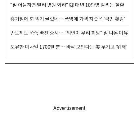
"말 어눌하면 빨리 병원 와라" 韓 매년 10만명 걸리는 질환
휴가철에 회 먹기 글렀네… 폭염에 가격 치솟은 '국민 횟감'
반도체도 쭉쭉 빠진 증시… "외인이 우리 희망" 말 나온 이유
보유한 미사일 1700발 뿐… 바닥 보인다는 美 무기고 '위태'