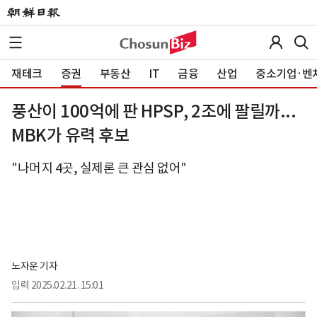
재테크
증권
부동산
IT
금융
산업
중소기업·벤
풍산이 100억에 판 HPSP, 2조에 팔릴까...
MBK가 유력 후보
"나머지 4곳, 실제론 큰 관심 없어"
노자운 기자
입력
2025.02.21. 15:01