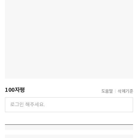
100자평
도움말
삭제기준