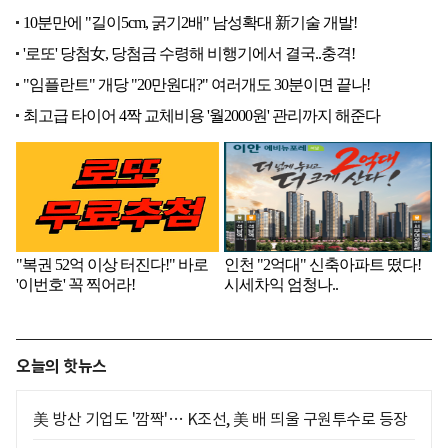
오늘의 핫뉴스
美 방산 기업도 '깜짝'… K조선, 美 배 띄울 구원투수로 등장