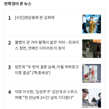
연예 많이 본 뉴스
1
[사진]청담동에 뜬 김희애
2
물병이 큰 거야 팔뚝이 얇은 거야…트와이
스 정연, 연예인 다이어트의 정석
3
방은희 "두 번의 결혼 실패..아들 허락받고
이혼 결심" ('특종세상')
4
악뮤 이수현, '김성주子' 김민국과 스위스
여행 "첫 만남에 2시간 넘게 기다렸다"