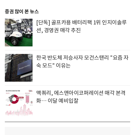
증권 많이 본 뉴스
[단독] 골프카용 배터리팩 1위 인지이솔루
션, 경영권 매각 추진
한국 반도체 저승사자 모건스탠리 "요즘 자
숙 모드" 이유는
맥쿼리, 에스앤아이코퍼레이션 매각 본격
화… 이달 예비입찰