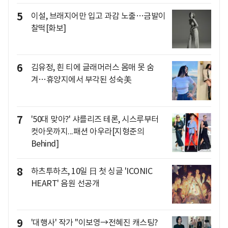
5
이설, 브래지어만 입고 과감 노출…금발이
찰떡[화보]
6
김유정, 흰 티에 글래머러스 몸매 못 숨
겨…휴양지에서 부각된 성숙美
7
'50대 맞아?' 샤를리즈 테론, 시스루부터
컷아웃까지...패션 아우라[지형준의
Behind]
8
하츠투하츠, 10일 日 첫 싱글 'ICONIC
HEART' 음원 선공개
9
'대행사' 작가 "이보영→전혜진 캐스팅?