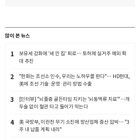
많이 본 뉴스
1
보유세 강화에 '세 낀 집' 퇴로… 토허제 실거주 예외 확
대 추진
2
"한화는 조선소 인수, 우리는 노하우를 판다"… HD현대,
美에 조선 기술·운영·관리 방법 수출
3
[인터뷰] "뇌졸중 골든타임 지키는 '뇌동맥류 치료'"…개
두술 없이 혈관 타고 들어가 막는다
4
美 국방부, 이란전 무기 소진에 방산업체 증산 압박… "3
주 내 납품 계획 내라"