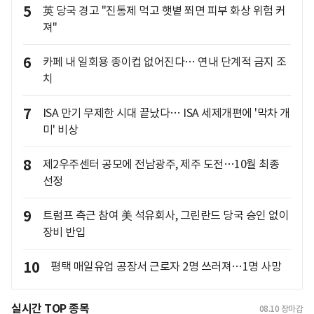
5
英 당국 경고 "진통제 먹고 햇볕 쬐면 피부 화상 위험 커
져"
6
카페 내 일회용 종이컵 없어진다… 연내 단계적 금지 조
치
7
ISA 만기 무제한 시대 끝났다… ISA 세제개편에 '막차 개
미' 비상
8
제2우주센터 공모에 전남광주, 제주 도전…10월 최종
선정
9
트럼프 측근 참여 美 석유회사, 그린란드 당국 승인 없이
장비 반입
10
평택 매일유업 공장서 근로자 2명 쓰러져…1명 사망
실시간 TOP 종목
08.10
장마감