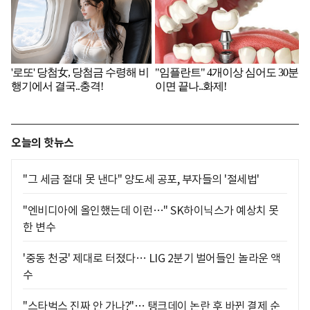
오늘의 핫뉴스
"그 세금 절대 못 낸다" 양도세 공포, 부자들의 '절세법'
"엔비디아에 올인했는데 이런…" SK하이닉스가 예상치 못
한 변수
'중동 천궁' 제대로 터졌다… LIG 2분기 벌어들인 놀라운 액
수
"스타벅스 진짜 안 가나?"… 탱크데이 논란 후 바뀐 결제 순