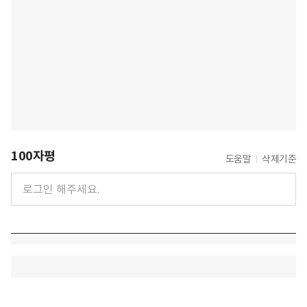
100자평
도움말
삭제기준