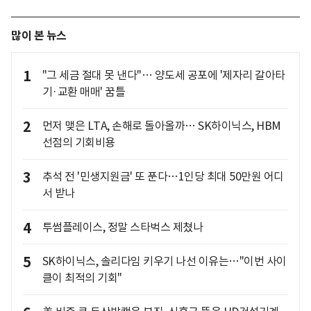
많이 본 뉴스
1
"그 세금 절대 못 낸다"… 양도세 공포에 '제자리 갈아타
기·교환 매매' 꿈틀
2
먼저 맺은 LTA, 손해로 돌아올까… SK하이닉스, HBM
선점의 기회비용
3
추석 전 '민생지원금' 또 푼다…1인당 최대 50만원 어디
서 받나
4
투썸플레이스, 정말 스타벅스 제쳤나
5
SK하이닉스, 솔리다임 키우기 나선 이유는…"이번 사이
클이 최적의 기회"