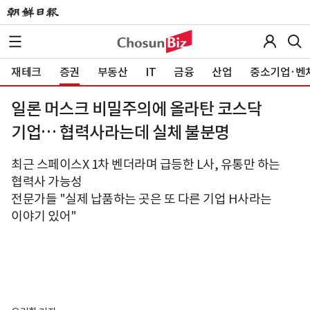
재테크
증권
부동산
IT
금융
산업
중소기업·벤
일론 머스크 비밀주의에 올라탄 코스닥
기업… 협력사라는데 실체 불분명
최근 스페이스X 1차 벤더라며 급등한 L사, 유통만 하는
협력사 가능성
전문가들 "실제 납품하는 곳은 또 다른 기업 H사라는
이야기 있어"