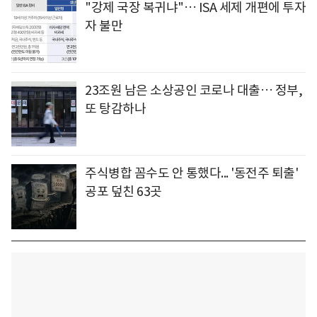
"강제 국장 복귀냐"… ISA 세제 개편에 투자
자 불만
23조원 남은 소상공인 코로나 대출… 정부,
또 탕감하나
주식병합 꼼수도 안 통했다... '동전주 퇴출'
공포 덮친 63곳