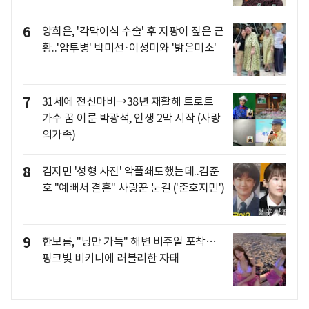
6
양희은, '각막이식 수술' 후 지팡이 짚은 근
황..'암투병' 박미선·이성미와 '밝은미소'
7
31세에 전신마비→38년 재활해 트로트
가수 꿈 이룬 박광석, 인생 2막 시작 (사랑
의가족)
8
김지민 '성형 사진' 악플쇄도했는데..김준
호 "예뻐서 결혼" 사랑꾼 눈길 ('준호지민')
9
한보름, "낭만 가득" 해변 비주얼 포착…
핑크빛 비키니에 러블리한 자태