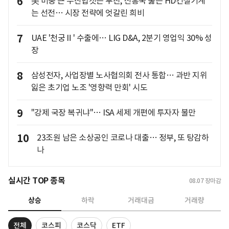
6
美 비중 큰 두산밥캣은 부진, 신흥국 뚫은 HD건설기계
는 선전… 시장 전략에 엇갈린 희비
7
UAE '천궁Ⅱ' 수출에… LIG D&A, 2분기 영업익 30% 성
장
8
삼성전자, 사업장별 노사협의회 전사 통합… 과반 지위
잃은 초기업 노조 '영향력 만회' 시도
9
"강제 국장 복귀냐"… ISA 세제 개편에 투자자 불만
10
23조원 남은 소상공인 코로나 대출… 정부, 또 탕감하
나
실시간 TOP 종목
08.07
장마감
상승
하락
거래대금
거래량
전체
코스피
코스닥
ETF