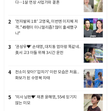
다…1살 연상 사업가와 결혼
2
'전자발찌 1호' 고영욱, 이번엔 이지혜 저
격.."49평이 미니멀리즘? 많이 출세했구
나"
3
'권상우♥' 손태영, 대치동 엄마랑 똑같네..
美서 고3 아들 위해 3시간 운전
4
전소미 맞아? '갑자기' 이런 모습은 처음...
화보가 된 수영복 자태
5
'의사 남편♥' 재혼 윤해영, 55세 믿기지
않는 미모