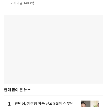
거래대금
148.4억
연예 많이 본 뉴스
1
반민정, 성추행 아픔 딛고 9월의 신부된