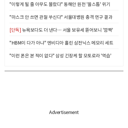
"이렇게 될 줄 아무도 몰랐다" 동해안 원전 '올스톱' 위기
"마스크 안 쓰면 관절 쑤신다" 서울대병원 충격 연구 결과
[단독]
뉴욕보다도 더 낸다… 서울 보유세 뜯어보니 '깜짝'
"HBM이 다가 아냐" 엔비디아 홀린 삼전닉스 메모리 세트
"이런 폰은 본 적이 없다" 삼성 긴장케 할 모토로라 '역습'