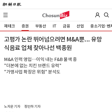
재테크
증권
부동산
IT
금융
산업
중소기업·벤
고평가 논란 뛰어넘으려면 M&A뿐... 유망
식음료 업체 찾아나선 백종원
M&A 인력 영입…이익 내는 F&B 물색 중
"더본에 없는 치킨 브랜드 유력"
"가맹사업 확장은 위험" 분석도
노자운 기자
정민하 기자