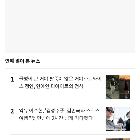
연예 많이 본 뉴스
1
물병이 큰 거야 팔뚝이 얇은 거야…트와이
스 정연, 연예인 다이어트의 정석
2
악뮤 이수현, '김성주子' 김민국과 스위스
여행 "첫 만남에 2시간 넘게 기다렸다"