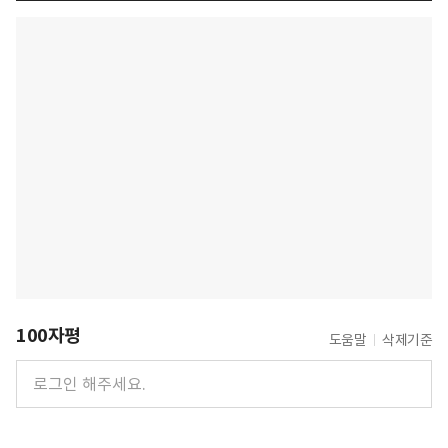
100자평
도움말
삭제기준