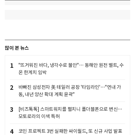
많이 본 뉴스
1
"뜨거워진 바다, 냉각수로 불안"… 동해안 원전 벨트, 수
온 한계치 임박
2
바빠진 삼성전자 美 테일러 공장 '타임라인'…"연내 가
동, 내년 양산 확대 계획 윤곽"
3
[비즈톡톡] 스마트워치를 펼치니 폴더블폰으로 변신…
모토로라의 이색 특허
4
코인 프로젝트 3번 실패한 싸이월드, 또 신규 사업 발표