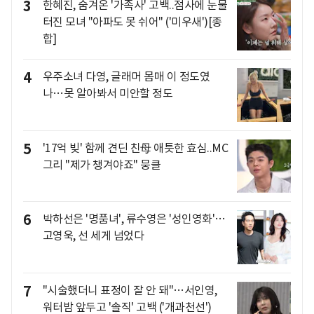
3
한혜진, 숨겨온 '가족사' 고백..점사에 눈물
터진 모녀 "아파도 못 쉬어" ('미우새')[종
합]
4
우주소녀 다영, 글래머 몸매 이 정도였
나…못 알아봐서 미안할 정도
5
'17억 빚' 함께 견딘 친母 애틋한 효심..MC
그리 "제가 챙겨야죠" 뭉클
6
박하선은 '명품녀', 류수영은 '성인영화'…
고영욱, 선 세게 넘었다
7
"시술했더니 표정이 잘 안 돼"…서인영,
워터밤 앞두고 '솔직' 고백 ('개과천선')