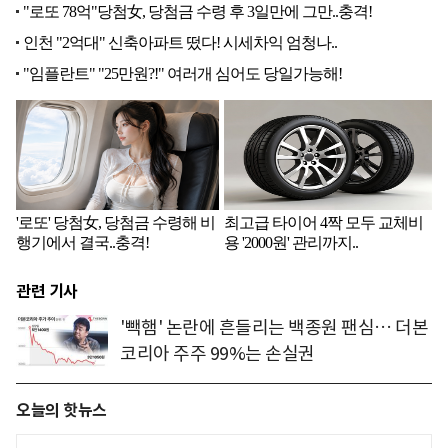
관련 기사
'빽햄' 논란에 흔들리는 백종원 팬심… 더본
코리아 주주 99%는 손실권
오늘의 핫뉴스