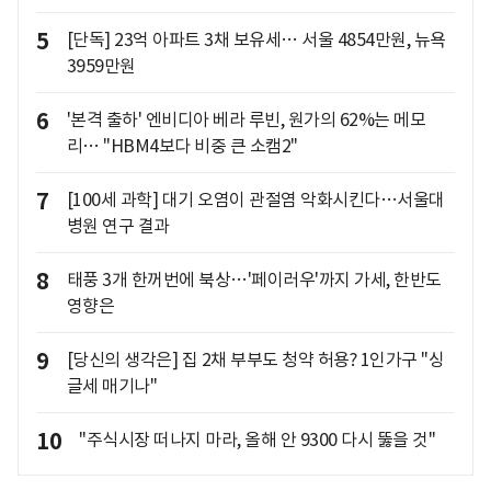
5
[단독] 23억 아파트 3채 보유세… 서울 4854만원, 뉴욕
3959만원
6
'본격 출하' 엔비디아 베라 루빈, 원가의 62%는 메모
리… "HBM4보다 비중 큰 소캠2"
7
[100세 과학] 대기 오염이 관절염 악화시킨다…서울대
병원 연구 결과
8
태풍 3개 한꺼번에 북상…'페이러우'까지 가세, 한반도
영향은
9
[당신의 생각은] 집 2채 부부도 청약 허용? 1인가구 "싱
글세 매기나"
10
"주식시장 떠나지 마라, 올해 안 9300 다시 뚫을 것"