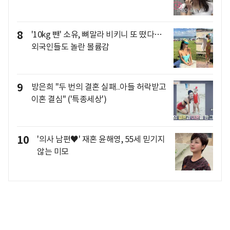
8
'10kg 뺀' 소유, 뼈말라 비키니 또 떴다…
외국인들도 놀란 볼륨감
9
방은희 "두 번의 결혼 실패..아들 허락받고
이혼 결심" ('특종세상')
10
'의사 남편♥' 재혼 윤해영, 55세 믿기지
않는 미모