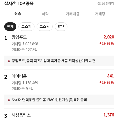
실시간 TOP 종목
08.10
장마감
상승
하락
거래대금
거래량
전체
코스피
코스닥
ETF
2,020
1
윙입푸드
+
29.99
%
거래량
7,083,898
거래대금
127.5억
윙입푸드, 중국 국유기업과 육가공 제품 위탁생산계약 체결
841
2
에이비온
+
29.98
%
거래량
1,158,469
거래대금
9.4억
차세대 면역항암 플랫폼 iRAC 원천기술 美 특허 등록
1,376
3
해성옵틱스