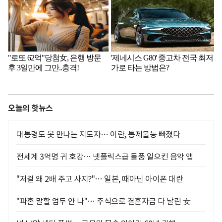
오늘의 핫뉴스
대통령도 못 만나는 지도자… 이란, 통제불능 빠졌다
전세계 3억명 귀 호강… 넷플릭스급 돌풍 일으킨 음악 앱
"저걸 왜 2배 주고 사지?"… 일본, 때아닌 아이폰 대란
"파혼 말할 엄두 안 나"… 주식으로 결혼자금 다 날린 女