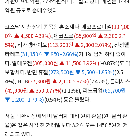
기관이 942억원, 478억원씩 내다 팔고 있다. 개인은 1484
억원 규모로 순매수했다.
코스닥 시총 상위 종목은 혼조세다.
에코프로비엠
(107,00
0원 ▲ 4,500 4.39%)
,
에코프로
(85,900원 ▲ 2,300 2.7
5%)
,
리가켐바이오
(113,200원 ▲ 2,300 2.07%)
,
신성델
타테크
(31,150원 ▼ 850 -2.66%)
가 1% 넘게 하락 중이
다.
알테오젠
(305,000원 ▲ 11,500 3.92%)
(-0.87%)도 약
보합세다. 반면
휴젤
(273,500원 ▼ 5,500 -1.97%)
(2.5
4%),
HLB
(37,300원 ▲ 2,100 5.97%)
(2.42%),
클래시스
(45,900원 ▲ 350 0.77%)
(1.13%),
리노공업
(65,700원
▼ 1,200 -1.79%)
(0.54%) 등은 올랐다.
서울 외환시장에서 미 달러화 대비 원화 환율(원·달러 환
율)은 같은 시각 전 거래일보다 3.2원 오른 1450.5원에 거
래되고 있다.