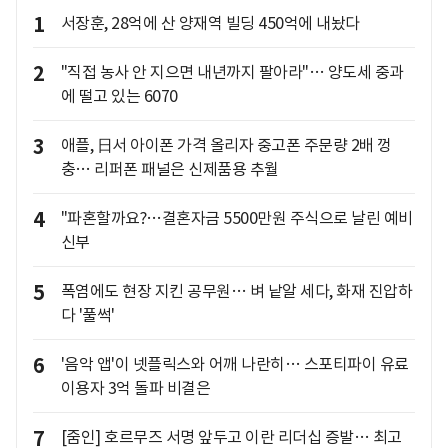
1
서장훈, 28억에 산 양재역 빌딩 450억에 내놨다
2
"직접 농사 안 지으면 내년까지 팔아라"… 양도세 중과
에 떨고 있는 6070
3
애플, 日서 아이폰 가격 올리자 중고폰 주문량 2배 껑
충… 리퍼폰 패널은 신제품용 추월
4
"파혼할까요?…결혼자금 5500만원 주식으로 날린 예비
신부
5
폭염에도 현장 지킨 공무원… 벼 낱알 세다, 화재 진압하
다 '풀썩'
6
'음악 앱'이 넷플릭스와 어깨 나란히… 스포티파이 유료
이용자 3억 돌파 비결은
7
[줌인] 호르무즈 서명 앞두고 이란 리더십 증발… 최고