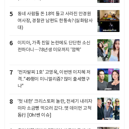
5
동네 사람들 돈 18억 들고 사라진 안경원
여사장, 경찰관 남편도 한통속? (실화탐사
대)
6
이지아, 가족 친일 논란에도 단단한 소신
전하더니…78년생 미모까지 '깜짝'
7
'전자발찌 1호' 고영욱, 이번엔 이지혜 저
격.."49평이 미니멀리즘? 많이 출세했구
나"
8
'첫 내한' 크리스토퍼 놀란, 전세기 내리자
마자 소금빵 먹으러 갔다..맷 데이먼 고척
돔行 [Oh!쎈 이슈]