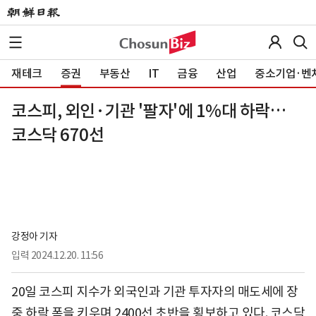
재테크
증권
부동산
IT
금융
산업
중소기업·벤
코스피, 외인·기관 '팔자'에 1%대 하락…
코스닥 670선
강정아 기자
입력
2024.12.20. 11:56
20일 코스피 지수가 외국인과 기관 투자자의 매도세에 장
중 하락 폭을 키우며 2400선 초반을 횡보하고 있다. 코스닥