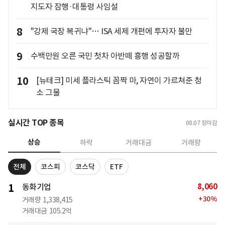
지도자 잠행·대통령 사임설
8
"강제 국장 복귀냐"… ISA 세제 개편에 투자자 불만
9
수백만원 오른 국민 첫차 아반떼 흥행 성공할까
10
[뉴테크] 미세 플라스틱 꼼짝 마, 자연이 가르쳐준 청
소 그물
실시간 TOP 종목
08.07
장마감
상승
하락
거래대금
거래량
전체
코스피
코스닥
ETF
8,060
1
동화기업
+
30
%
거래량
1,338,415
거래대금
105.2억