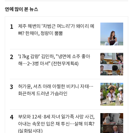
연예 많이 본 뉴스
1
제주 해변의 '차범근 며느리'가 왜이리 예
뻐? 한채아, 청량미 뿜뿜
2
'17kg 감량' 김민하, "냉면에 소주 좋아
해…2~3병 마셔" (전현무계획4)
3
허가윤, 셔츠 아래 아찔한 비키니 자태…
화끈하게 드러낸 가슴라인
4
부모와 12세·8세 자녀 일가족 사망 사건,
아내는 속옷만 입은 채 투신…살해 의혹?
(실화탐사대)