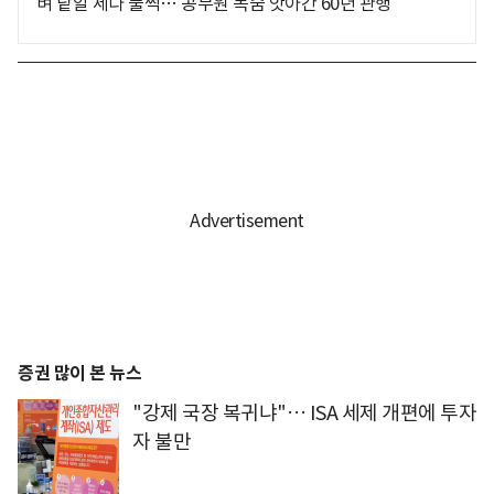
벼 낱알 세다 풀썩… 공무원 목숨 앗아간 60년 관행
증권 많이 본 뉴스
"강제 국장 복귀냐"… ISA 세제 개편에 투자
자 불만