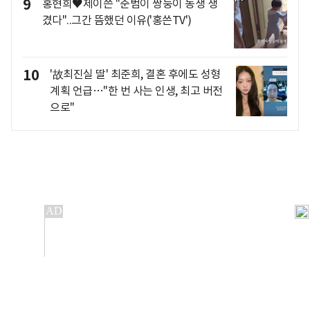
9
홍현희♥제이쓴 "준범이 쌍둥이 동생 생
겼다"..그간 뜸했던 이유('홍쓴TV')
10
'故최진실 딸' 최준희, 결혼 후에도 성형
계획 언급…"한 번 사는 인생, 최고 버전
으로"
개인정보처리방침
앱설치(Android)
본 사이트의 주가 시세정보는 정보 제공 목적이며, 오류가
발생하거나 지연될 수 있습니다.