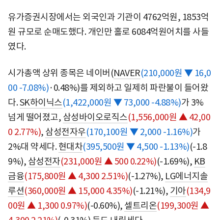
유가증권시장에서는 외국인과 기관이 4762억원, 1853억
원 규모로 순매도했다. 개인만 홀로 6084억원어치를 사들
였다.
시가총액 상위 종목은 네이버(
NAVER
(210,000원 ▼ 16,0
00 -7.08%)
·0.48%)를 제외하고 일제히 파란불이 들어왔
다.
SK하이닉스
(1,422,000원 ▼ 73,000 -4.88%)
가 3%
넘게 떨어졌고,
삼성바이오로직스
(1,556,000원 ▲ 42,00
0 2.77%)
,
삼성전자우
(170,100원 ▼ 2,000 -1.16%)
가
2%대 약세다.
현대차
(395,500원 ▼ 4,500 -1.13%)
(-1.8
9%),
삼성전자
(231,000원 ▲ 500 0.22%)
(-1.69%),
KB
금융
(175,800원 ▲ 4,300 2.51%)
(-1.27%),
LG에너지솔
루션
(360,000원 ▲ 15,000 4.35%)
(-1.21%),
기아
(134,9
00원 ▲ 1,300 0.97%)
(-0.60%),
셀트리온
(199,300원 ▲