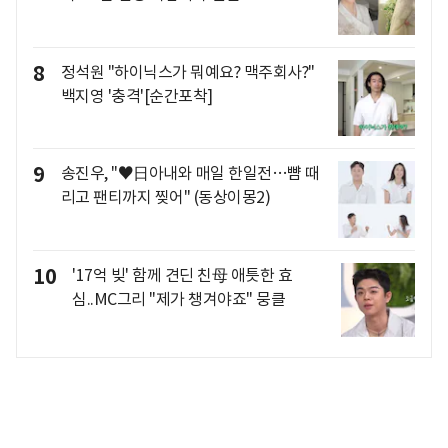
8
정석원 "하이닉스가 뭐예요? 맥주회사?"
백지영 '충격'[순간포착]
9
송진우, "♥日아내와 매일 한일전…뺨 때
리고 팬티까지 찢어" (동상이몽2)
10
'17억 빚' 함께 견딘 친母 애틋한 효
심..MC그리 "제가 챙겨야죠" 뭉클