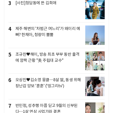
3
[사진]청담동에 뜬 김희애
4
제주 해변의 '차범근 며느리'가 왜이리 예
뻐? 한채아, 청량미 뿜뿜
5
조규찬♥해이, 방송 최초 부부 동반 출격
에 깜짝 근황 "美 주립대 교수"
6
오상진♥김소영 뭉클…8살 딸, 동생 위해
장난감 양보 '훈훈' ('띵그리tv')
7
반민정, 성추행 아픔 딛고 9월의 신부된
다…1살 연상 사업가와 결혼