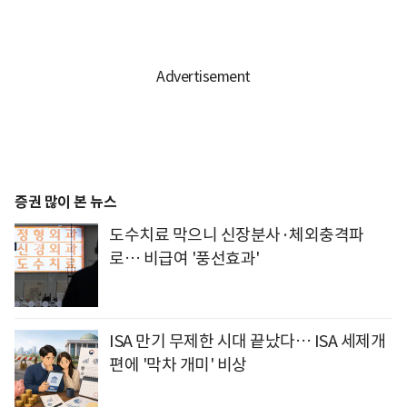
증권 많이 본 뉴스
도수치료 막으니 신장분사·체외충격파
로… 비급여 '풍선효과'
ISA 만기 무제한 시대 끝났다… ISA 세제개
편에 '막차 개미' 비상