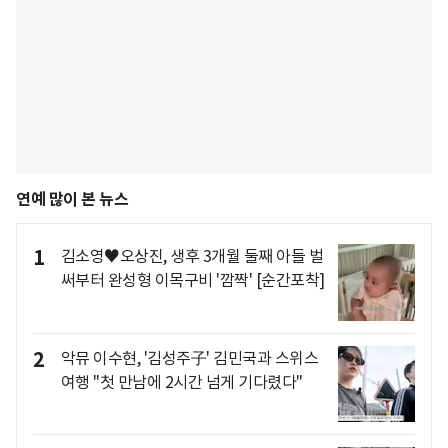
연예 많이 본 뉴스
1
김소영♥오상진, 생후 3개월 둘째 아들 벌
써부터 완성형 이목구비 '깜짝' [순간포착]
2
악뮤 이수현, '김성주子' 김민국과 스위스
여행 "첫 만남에 2시간 넘게 기다렸다"