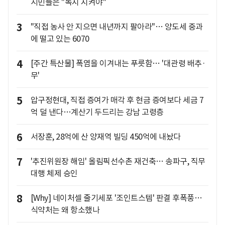
시민들은 "녹지 지켜야"
3
"직접 농사 안 지으면 내년까지 팔아라"… 양도세 중과
에 떨고 있는 6070
4
[주간 특산물] 폭염을 이겨내는 푸릇함… '대관령 배추·
무'
5
압구정현대, 직접 증여가 매각 후 현금 증여보다 세금 7
억 덜 낸다…계산기 두드리는 강남 고령층
6
서장훈, 28억에 산 양재역 빌딩 450억에 내놨다
7
'추진위원장 해임' 올림픽선수촌 재건축… 송파구, 직무
대행 체제 승인
8
[Why] 네이처셀 줄기세포 '조인트스템' 판결 후폭풍…
식약처는 왜 항소했나