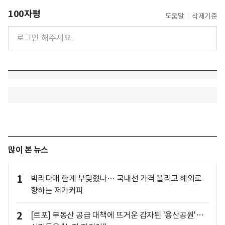
100자평
도움말
삭제기준
많이 본 뉴스
1
박리다매 한계 부딪혔나… 국내선 가격 올리고 해외로
향하는 저가커피
2
[르포] 부동산 공급 대책에 뜨거운 감자된 '용산공원'…