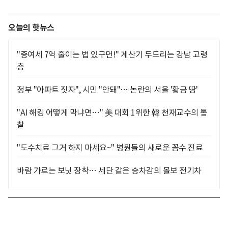
오늘의 핫뉴스
"증여세 7억 줄이는 법 있구먼!" 계산기 두드리는 강남 고령
층
정부 "아파트 짓자", 시민 "안돼"… 논란의 서울 '황금 땅'
"AI 해킹 어떻게 막냐면…" 美 대회 1위한 韓 천재교수의 통
찰
"도수치료 그거 하지 마세요~" 병원들의 새로운 꼼수 진료
바람 가르는 보닛 장착… 세단 같은 승차감의 볼보 전기차