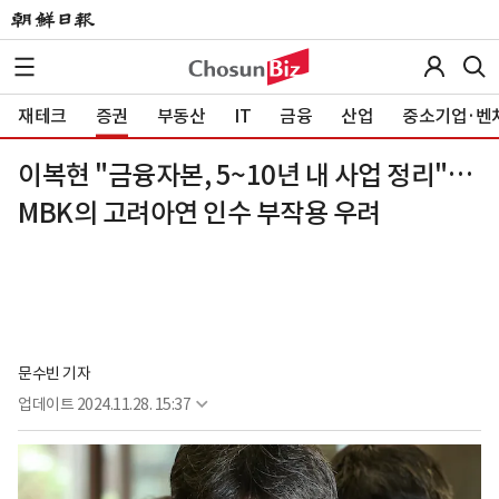
재테크
증권
부동산
IT
금융
산업
중소기업·벤
이복현 "금융자본, 5~10년 내 사업 정리"…
MBK의 고려아연 인수 부작용 우려
문수빈 기자
업데이트
2024.11.28. 15:37