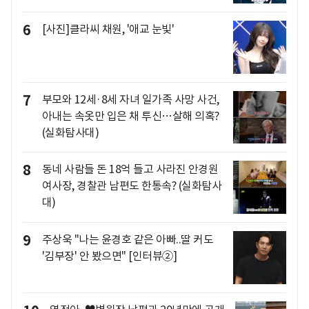
6
[사진]클라씨 채원, '애교 눈빛'
7
부모와 12세·8세 자녀 일가족 사망 사건,
아내는 속옷만 입은 채 투신…살해 의혹?
(실화탐사대)
8
동네 사람들 돈 18억 들고 사라진 안경원
여사장, 경찰관 남편도 한통속? (실화탐사
대)
9
주상욱 "나는 윤경호 같은 아빠..딸 커도
'김부장' 안 봤으면" [인터뷰②]