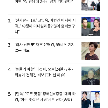
여행 "첫 만남에 2시간 넘게 기다렸다"
2
'전자발찌 1호' 고영욱, 이번엔 이지혜 저
격.."49평이 미니멀리즘? 많이 출세했구
나"
3
'의사 남편♥' 재혼 윤해영, 55세 믿기지
않는 미모
4
'눈물의 여왕' 이경희, 오늘(24일) 7주기..
뒤늦게 전해진 비보 [Oh!쎈 이슈]
5
[단독] '로코 맛집' 정해인x'중증' 대박 하
영, '이런 엿같은 사랑'서 만난다(종합)