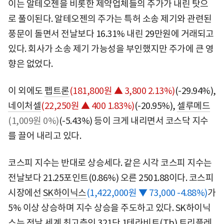
이는 알테오젠을 비롯한 제약업체들의 주가가 내린 탓으
로 풀이된다. 알테오젠의 주가는 특허 소송 제기와 관련된
풍문이 돌면서 전날보다 16.31% 내린 29만원에 거래되고
있다. 회사가 소송 제기 가능성을 부인했지만 주가에 큰 영
향은 없었다.
이 외에도
펩트론
(181,800원 ▲ 3,800 2.13%)
(-29.94%),
네이처셀
(22,250원 ▲ 400 1.83%)
(-20.95%),
셀루메드
(1,009원 0%)
(-5.43%) 등이 크게 내리면서 코스닥 지수
를 끌어 내리고 있다.
코스피 지수는 반대로 상승세다. 같은 시각 코스피 지수는
전날보다 21.25포인트(0.86%) 오른 2501.88이다. 코스피
시장에선
SK하이닉스
(1,422,000원 ▼ 73,000 -4.88%)
가
5% 이상 상승하며 지수 상승을 주도하고 있다. SK하이닉
스는 전날 세계 최고층인 321단 1테라비트(Tb) 트리플레