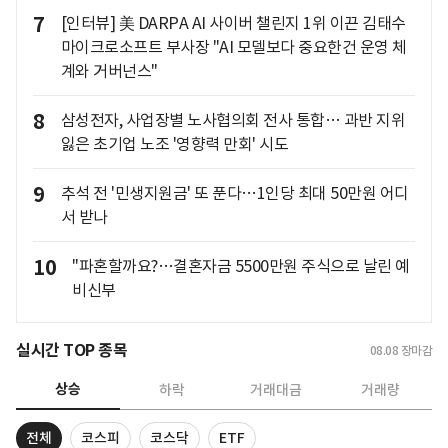
7
[인터뷰] 美 DARPA AI 사이버 챌린지 1위 이끈 김태수
마이크로소프트 부사장 "AI 모델보다 중요한건 운영 체
계와 거버넌스"
8
삼성전자, 사업장별 노사협의회 전사 통합… 과반 지위
잃은 초기업 노조 '영향력 만회' 시도
9
추석 전 '민생지원금' 또 푼다…1인당 최대 50만원 어디
서 받나
10
"파혼할까요?…결혼자금 5500만원 주식으로 날린 예
비신부
실시간 TOP 종목
08.08
장마감
상승
하락
거래대금
거래량
전체
코스피
코스닥
ETF