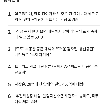
많이 본 뉴스
1
압구정현대, 직접 증여가 매각 후 현금 증여보다 세금 7
억 덜 낸다…계산기 두드리는 강남 고령층
2
"직접 농사 안 지으면 내년까지 팔아라"… 양도세 중과
에 떨고 있는 6070
3
[르포] 부동산 공급 대책에 뜨거운 감자된 '용산공원'…
시민들은 "녹지 지켜야"
4
도수치료 막으니 신장분사·체외충격파로… 비급여 '풍
선효과'
5
서장훈, 28억에 산 양재역 빌딩 450억에 내놨다
6
'추진위원장 해임' 올림픽선수촌 재건축… 송파구, 직무
대행 체제 승인