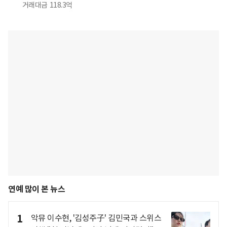
거래대금
118.3억
연예 많이 본 뉴스
1
악뮤 이수현, '김성주子' 김민국과 스위스