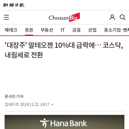
재테크
증권
부동산
IT
금융
산업
중소기업·벤
'대장주' 알테오젠 10%대 급락에… 코스닥,
내림세로 전환
문수빈 기자
업데이트
2024.11.22. 14:17