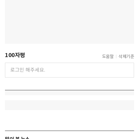
100자평
도움말
삭제기준