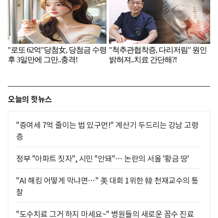
오늘의 핫뉴스
"증여세 7억 줄이는 법 있구먼!" 계산기 두드리는 강남 고령
층
정부 "아파트 짓자", 시민 "안돼"… 논란의 서울 '황금 땅'
"AI 해킹 어떻게 막냐면…" 美 대회 1위한 韓 천재교수의 통
찰
"도수치료 그거 하지 마세요~" 병원들의 새로운 꼼수 진료