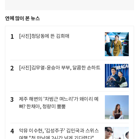
연예 많이 본 뉴스
1
[사진]청담동에 뜬 김희애
2
[사진]김무열-윤승아 부부, 달콤한 손하트
3
제주 해변의 '차범근 며느리'가 왜이리 예
뻐? 한채아, 청량미 뿜뿜
4
악뮤 이수현, '김성주子' 김민국과 스위스
여행 "첫 만남에 2시간 넘게 기다렸다"