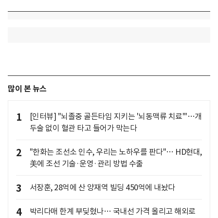
많이 본 뉴스
1
[인터뷰] "뇌졸중 골든타임 지키는 '뇌동맥류 치료'"…개
두술 없이 혈관 타고 들어가 막는다
2
"한화는 조선소 인수, 우리는 노하우를 판다"… HD현대,
美에 조선 기술·운영·관리 방법 수출
3
서장훈, 28억에 산 양재역 빌딩 450억에 내놨다
4
박리다매 한계 부딪혔나… 국내선 가격 올리고 해외로