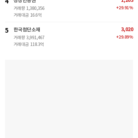
1,203
4
상상인증권
+
29.91
%
거래량
1,380,356
거래대금
16.6억
3,020
5
한국첨단소재
+
29.89
%
거래량
3,991,467
거래대금
118.3억