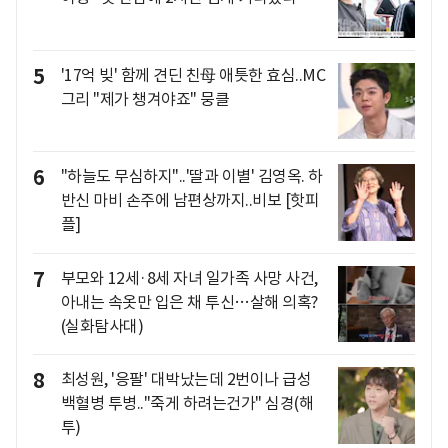
5
'17억 빚' 함께 견딘 친母 애틋한 효심..MC
그리 "제가 챙겨야죠" 뭉클
6
"하늘도 무심하지"..'딸과 이별' 김영옥. 하
반신 마비 손주에 남편상까지..비보 [핫피
플]
7
부모와 12세·8세 자녀 일가족 사망 사건,
아내는 속옷만 입은 채 투신…살해 의혹?
(실화탐사대)
8
최성원, '응팔' 대박났는데 2번이나 급성
백혈병 투병.."죽게 하려는건가" 심경(해
투)