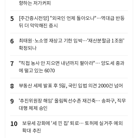
향하는 저가커피
5
[주간증시전망] "외국인 언제 돌아오나"…역대급 반등
뒤 더 막막해진 증시
6
최태원·노소영 재상고 기한 임박…'재산분할금 1조원'
확정되나
7
"직접 농사 안 지으면 내년까지 팔아라"… 양도세 중과
에 떨고 있는 6070
8
부동산 세제 발표 후 5일, 국민 입법 의견 2000건 넘어
9
'추진위원장 해임' 올림픽선수촌 재건축… 송파구, 직무
대행 체제 승인
10
보유세 강화에 '세 낀 집' 퇴로… 토허제 실거주 예외
확대 추진