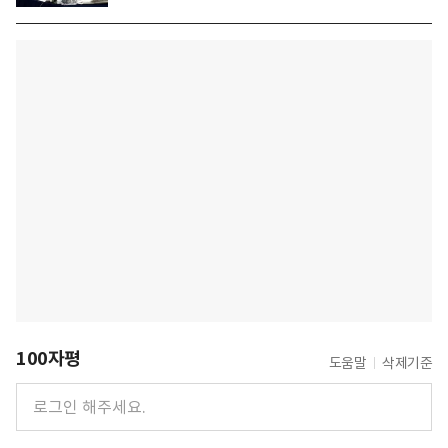
100자평
도움말
삭제기준