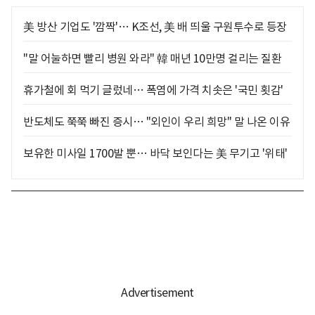
美 방산 기업도 '깜짝'… K조선, 美 배 띄울 구원투수로 등장
"말 어눌하면 빨리 병원 와라" 韓 매년 10만명 걸리는 질환
휴가철에 회 먹기 글렀네… 폭염에 가격 치솟은 '국민 횟감'
반도체도 쭉쭉 빠진 증시… "외인이 우리 희망" 말 나온 이유
보유한 미사일 1700발 뿐… 바닥 보인다는 美 무기고 '위태'