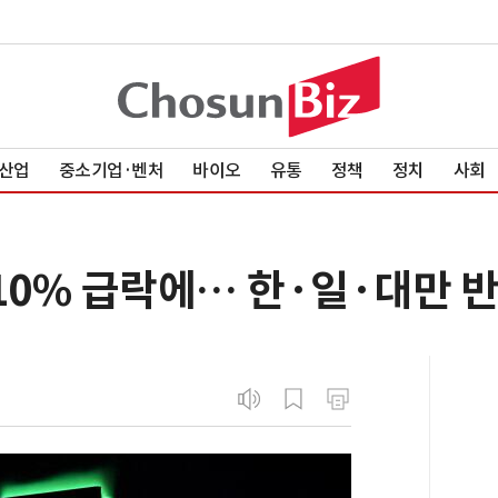
산업
중소기업·벤처
바이오
유통
정책
정치
사회
 10% 급락에… 한·일·대만 