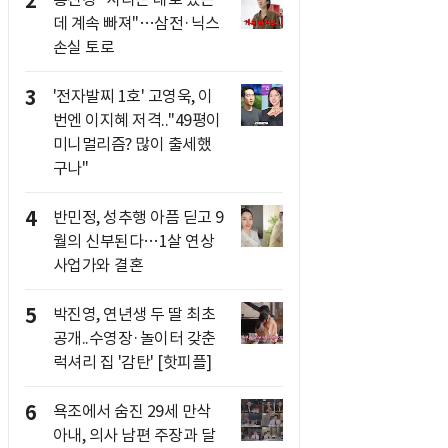
2
데 계속 빠져"…삼전·닉스
손실 토로
3
'전자발찌 1호' 고영욱, 이
번엔 이지혜 저격.."49평이
미니멀리즘? 많이 출세했
구나"
4
반민정, 성추행 아픔 딛고 9
월의 신부된다…1살 연상
사업가와 결혼
5
박진영, 연년생 두 딸 최초
공개..수영장·놀이터 갖춘
럭셔리 집 '감탄' [핫피플]
6
욕조에서 숨진 29세 만삭
아내, 의사 남편 주장과 달