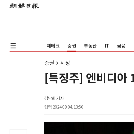
재테크
증권
부동산
IT
금융
증권
시장
[특징주] 엔비디아
김남희 기자
입력
2024.09.04. 13:50