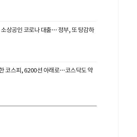
 소상공인 코로나 대출… 정부, 또 탕감하
한 코스피, 6200선 아래로…코스닥도 약