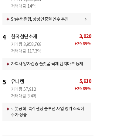
거래대금
14억
Sh수협은행, 상상인증권 인수 추진
3,020
4
한국첨단소재
+
29.89
%
거래량
3,958,768
거래대금
117.3억
자회사 양자검증 플랫폼 국제 벤치마크 등재
5,910
5
유니켐
+
29.89
%
거래량
57,912
거래대금
3.4억
로봇공학·촉각센싱 솔루션 사업 영위 소식에
주가 상승