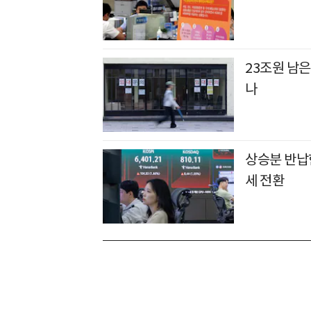
23조원 남은
나
상승분 반납
세 전환