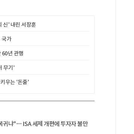
의 신' 내린 서장훈
진 국가
 60년 관행
퍼 무기'
키우는 '돈줄'
복귀냐"… ISA 세제 개편에 투자자 불만