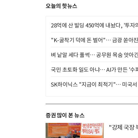
오늘의 핫뉴스
28억에 산 빌딩 450억에 내놨다, '투자
"K-굴착기 덕에 돈 벌어"… 금광 쏟아
벼 낱알 세다 풀썩… 공무원 목숨 앗아간
국민 초토화 일도 아냐… AI가 만든 '수
SK하이닉스 "지금이 최적기"… 미국서 
증권 많이 본 뉴스
"강제 국장 