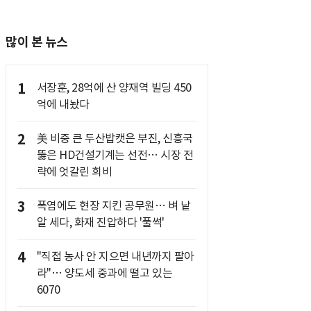
많이 본 뉴스
1
서장훈, 28억에 산 양재역 빌딩 450
억에 내놨다
2
美 비중 큰 두산밥캣은 부진, 신흥국
뚫은 HD건설기계는 선전… 시장 전
략에 엇갈린 희비
3
폭염에도 현장 지킨 공무원… 벼 낱
알 세다, 화재 진압하다 '풀썩'
4
"직접 농사 안 지으면 내년까지 팔아
라"… 양도세 중과에 떨고 있는
6070