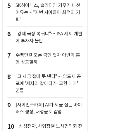
5
SK하이닉스, 솔리다임 키우기 나선
이유는…"이번 사이클이 최적의 기
회"
6
"강제 국장 복귀냐"… ISA 세제 개편
에 투자자 불만
7
수백만원 오른 국민 첫차 아반떼 흥
행 성공할까
8
"그 세금 절대 못 낸다"… 양도세 공
포에 '제자리 갈아타기·교환 매매'
꿈틀
9
[사이언스카페] AI가 세균 잡는 바이
러스 생성, 내성균도 감염
10
삼성전자, 사업장별 노사협의회 전