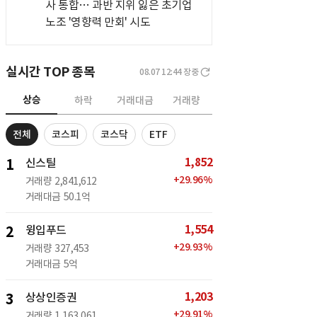
사 통합… 과반 지위 잃은 초기업
노조 '영향력 만회' 시도
실시간 TOP 종목
08.07 12:44
장중
상승
하락
거래대금
거래량
전체
코스피
코스닥
ETF
1,852
1
신스틸
+
29.96
%
거래량
2,841,612
거래대금
50.1억
1,554
2
윙입푸드
+
29.93
%
거래량
327,453
거래대금
5억
1,203
3
상상인증권
+
29.91
%
거래량
1,163,061