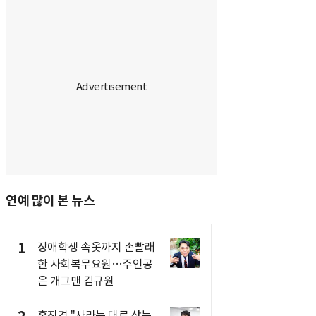
연예 많이 본 뉴스
1
장애학생 속옷까지 손빨래
한 사회복무요원…주인공
은 개그맨 김규원
홍진경 "사라는 대로 샀는