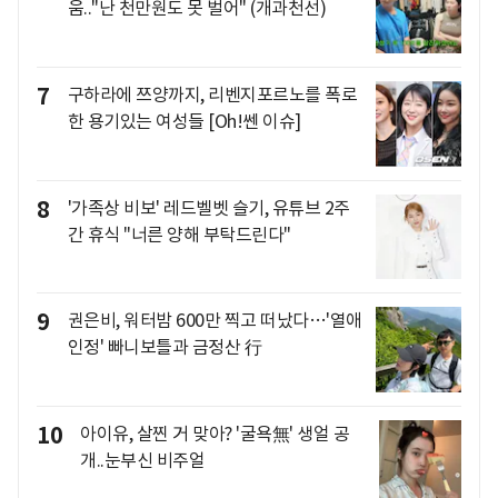
움.."난 천만원도 못 벌어" (개과천선)
7
구하라에 쯔양까지, 리벤지포르노를 폭로
한 용기있는 여성들 [Oh!쎈 이슈]
8
'가족상 비보' 레드벨벳 슬기, 유튜브 2주
간 휴식 "너른 양해 부탁드린다"
9
권은비, 워터밤 600만 찍고 떠났다…'열애
인정' 빠니보틀과 금정산 行
10
아이유, 살찐 거 맞아? '굴욕無' 생얼 공
개..눈부신 비주얼