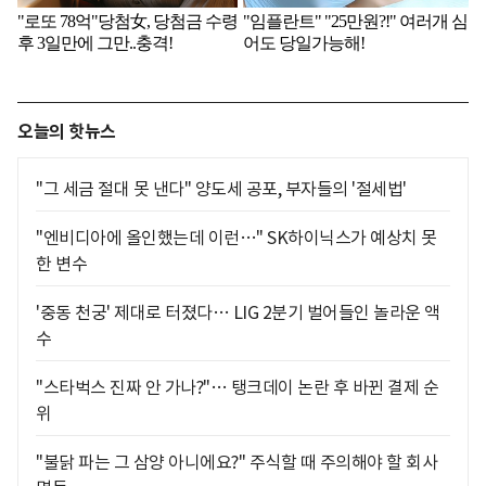
오늘의 핫뉴스
"그 세금 절대 못 낸다" 양도세 공포, 부자들의 '절세법'
"엔비디아에 올인했는데 이런…" SK하이닉스가 예상치 못
한 변수
'중동 천궁' 제대로 터졌다… LIG 2분기 벌어들인 놀라운 액
수
"스타벅스 진짜 안 가나?"… 탱크데이 논란 후 바뀐 결제 순
위
"불닭 파는 그 삼양 아니에요?" 주식할 때 주의해야 할 회사