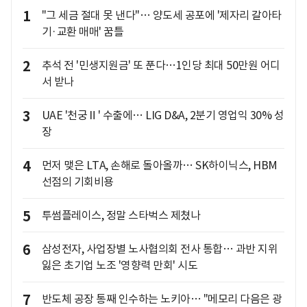
1
"그 세금 절대 못 낸다"… 양도세 공포에 '제자리 갈아타
기·교환 매매' 꿈틀
2
추석 전 '민생지원금' 또 푼다…1인당 최대 50만원 어디
서 받나
3
UAE '천궁Ⅱ' 수출에… LIG D&A, 2분기 영업익 30% 성
장
4
먼저 맺은 LTA, 손해로 돌아올까… SK하이닉스, HBM
선점의 기회비용
5
투썸플레이스, 정말 스타벅스 제쳤나
6
삼성전자, 사업장별 노사협의회 전사 통합… 과반 지위
잃은 초기업 노조 '영향력 만회' 시도
7
반도체 공장 통째 인수하는 노키아… "메모리 다음은 광