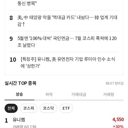
통신 병목"
8
美, 中 태양광 막을 '역대급 카드' 내놨다… 韓 업계 기대
감↑
9
5월엔 '106% 대박' 국민연금… 7월 코스피 폭락에 120
조 날렸다
10
[특징주] 유니켐, 美 유연전자 기업 루미아 인수 소식
에 '상한가'
실시간 TOP 종목
08.07
장마감
상승
하락
거래대금
거래량
전체
코스피
코스닥
ETF
4,550
1
유니켐
+
30
%
거래량
60,138