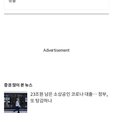
명들
증권 많이 본 뉴스
23조원 남은 소상공인 코로나 대출… 정부,
또 탕감하나