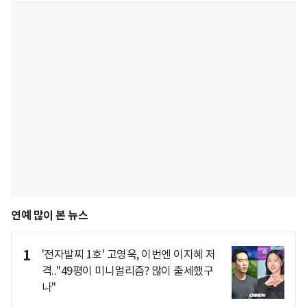
연예 많이 본 뉴스
1
'전자발찌 1호' 고영욱, 이번엔 이지혜 저
격.."49평이 미니멀리즘? 많이 출세했구
나"