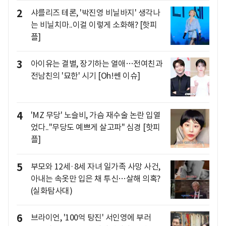
2
샤를리즈 테론, '박진영 비닐바지' 생각나
는 비닐치마..이걸 이렇게 소화해? [핫피
플]
3
아이유는 결별, 장기하는 열애…전여친과
전남친의 '묘한' 시기 [Oh!쎈 이슈]
4
'MZ 무당' 노슬비, 가슴 재수술 논란 입열
었다.."무당도 예쁘게 살고파" 심경 [핫피
플]
5
부모와 12세·8세 자녀 일가족 사망 사건,
아내는 속옷만 입은 채 투신…살해 의혹?
(실화탐사대)
6
브라이언, '100억 탕진' 서인영에 부러