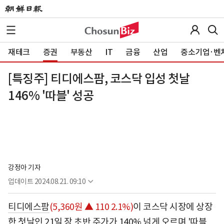
재테크
증권
부동산
IT
금융
산업
중소기업·벤
[특징주] 티디에스팜, 코스닥 입성 첫날
146% '따블' 성공
강정아 기자
업데이트
2024.08.21. 09:10
티디에스팜
(5,360원 ▲ 110 2.1%)
이 코스닥 시장에 상장
한 첫날인 21일 장 초반 주가가 140% 넘게 오르며 '따블