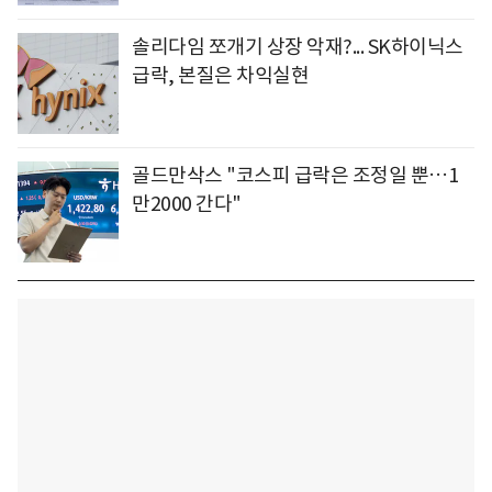
솔리다임 쪼개기 상장 악재?... SK하이닉스
급락, 본질은 차익실현
골드만삭스 "코스피 급락은 조정일 뿐…1
만2000 간다"