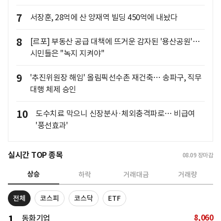
7
서장훈, 28억에 산 양재역 빌딩 450억에 내놨다
8
[르포] 부동산 공급 대책에 뜨거운 감자된 '용산공원'…
시민들은 "녹지 지켜야"
9
'추진위원장 해임' 올림픽선수촌 재건축… 송파구, 직무
대행 체제 승인
10
도수치료 막으니 신장분사·체외충격파로… 비급여
'풍선효과'
실시간 TOP 종목
08.09
장마감
상승
하락
거래대금
거래량
전체
코스피
코스닥
ETF
8,060
1
동화기업