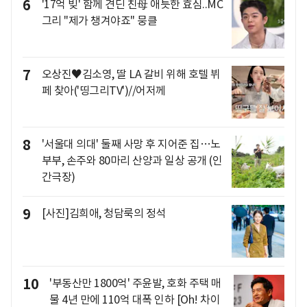
6
'17억 빚' 함께 견딘 친母 애틋한 효심..MC
그리 "제가 챙겨야죠" 뭉클
7
오상진♥김소영, 딸 LA 갈비 위해 호텔 뷔
페 찾아('띵그리TV')//어저께
8
'서울대 의대' 둘째 사망 후 지어준 집…노
부부, 손주와 80마리 산양과 일상 공개 (인
간극장)
9
[사진]김희애, 청담룩의 정석
10
'부동산만 1800억' 주윤발, 호화 주택 매
물 4년 만에 110억 대폭 인하 [Oh! 차이