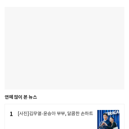
연예 많이 본 뉴스
1
[사진]김무열-윤승아 부부, 달콤한 손하트