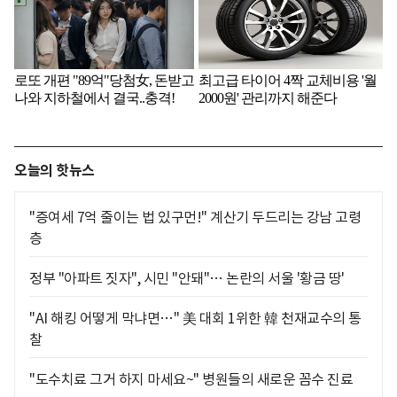
오늘의 핫뉴스
"증여세 7억 줄이는 법 있구먼!" 계산기 두드리는 강남 고령
층
정부 "아파트 짓자", 시민 "안돼"… 논란의 서울 '황금 땅'
"AI 해킹 어떻게 막냐면…" 美 대회 1위한 韓 천재교수의 통
찰
"도수치료 그거 하지 마세요~" 병원들의 새로운 꼼수 진료