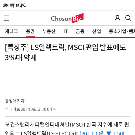
재테크
증권
부동산
IT
금융
산업
중소기업·벤
[특징주] LS일렉트릭, MSCI 편입 발표에도
3%대 약세
강정아 기자
업데이트
2024.08.13. 10:04
모건스탠리캐피털인터내셔널(MSCI) 한국 지수에 새로 편
입되는 LS일렉트릭(
LS ELECTRIC
(201,000원 ▼ 1,500 -