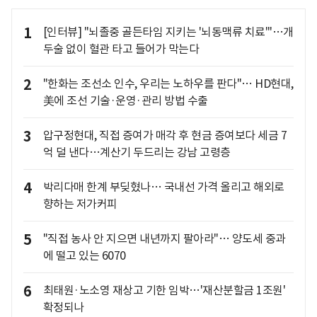
1
[인터뷰] "뇌졸중 골든타임 지키는 '뇌동맥류 치료'"…개
두술 없이 혈관 타고 들어가 막는다
2
"한화는 조선소 인수, 우리는 노하우를 판다"… HD현대,
美에 조선 기술·운영·관리 방법 수출
3
압구정현대, 직접 증여가 매각 후 현금 증여보다 세금 7
억 덜 낸다…계산기 두드리는 강남 고령층
4
박리다매 한계 부딪혔나… 국내선 가격 올리고 해외로
향하는 저가커피
5
"직접 농사 안 지으면 내년까지 팔아라"… 양도세 중과
에 떨고 있는 6070
6
최태원·노소영 재상고 기한 임박…'재산분할금 1조원'
확정되나