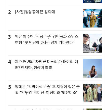
2
[사진]청담동에 뜬 김희애
3
악뮤 이수현, '김성주子' 김민국과 스위스
여행 "첫 만남에 2시간 넘게 기다렸다"
4
제주 해변의 '차범근 며느리'가 왜이리 예
뻐? 한채아, 청량미 뿜뿜
5
양희은, '각막이식 수술' 후 지팡이 짚은 근
황..'암투병' 박미선·이성미와 '밝은미소'