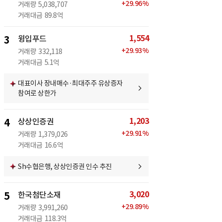
+
29.96
%
거래량
5,038,707
거래대금
89.8억
1,554
3
윙입푸드
+
29.93
%
거래량
332,118
거래대금
5.1억
대표이사 장내매수·최대주주 유상증자
참여로 상한가
1,203
4
상상인증권
+
29.91
%
거래량
1,379,026
거래대금
16.6억
Sh수협은행, 상상인증권 인수 추진
3,020
5
한국첨단소재
+
29.89
%
거래량
3,991,260
거래대금
118.3억