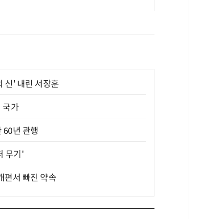
의 신' 내린 서장훈
진 국가
 60년 관행
퍼 무기'
 개편서 빠진 약속