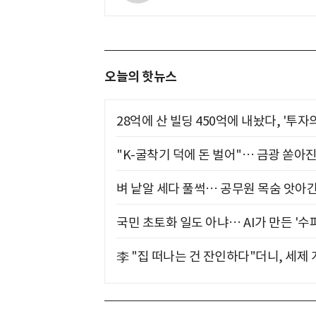
오늘의 핫뉴스
28억에 산 빌딩 450억에 내놨다, '투자
"K-굴착기 덕에 돈 벌어"… 금광 쏟아
벼 낱알 세다 풀썩… 공무원 목숨 앗아간
국민 초토화 일도 아냐… AI가 만든 '수
李 "집 떠나는 건 잔인하다"더니, 세제