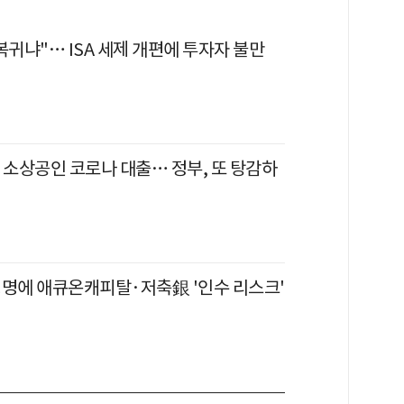
복귀냐"… ISA 세제 개편에 투자자 불만
 소상공인 코로나 대출… 정부, 또 탕감하
생명에 애큐온캐피탈·저축銀 '인수 리스크'