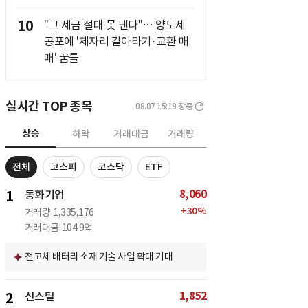
10
"그 세금 절대 못 낸다"… 양도세
공포에 '제자리 갈아타기·교환 매
매' 꿈틀
실시간 TOP 종목
08.07 15:19
장중
상승
하락
거래대금
거래량
전체
코스피
코스닥
ETF
8,060
1
동화기업
+
30
%
거래량
1,335,176
거래대금
104.9억
전고체 배터리 소재 기술 사업 확대 기대
1,852
2
신스틸