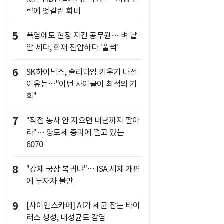
략에 엇갈린 희비
5
폭염에도 현장 지킨 공무원… 벼 낱
알 세다, 화재 진압하다 '풀썩'
6
SK하이닉스, 솔리다임 키우기 나선
이유는…"이번 사이클이 최적의 기
회"
7
"직접 농사 안 지으면 내년까지 팔아
라"… 양도세 중과에 떨고 있는
6070
8
"강제 국장 복귀냐"… ISA 세제 개편
에 투자자 불만
9
[사이언스카페] AI가 세균 잡는 바이
러스 생성, 내성균도 감염