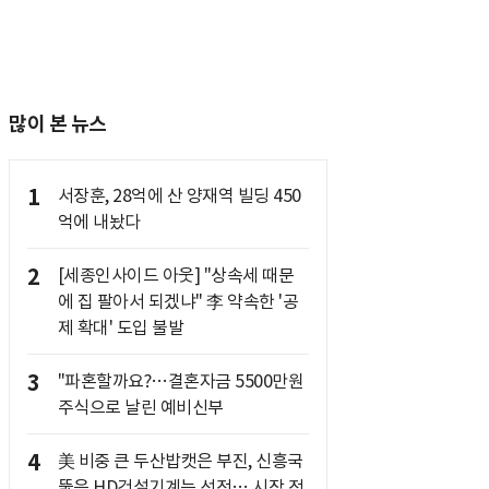
많이 본 뉴스
1
서장훈, 28억에 산 양재역 빌딩 450
억에 내놨다
2
[세종인사이드 아웃] "상속세 때문
에 집 팔아서 되겠냐" 李 약속한 '공
제 확대' 도입 불발
3
"파혼할까요?…결혼자금 5500만원
주식으로 날린 예비신부
4
美 비중 큰 두산밥캣은 부진, 신흥국
뚫은 HD건설기계는 선전… 시장 전