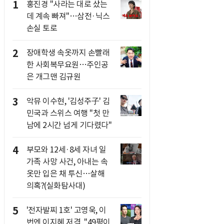
1
홍진경 "사라는 대로 샀는
데 계속 빠져"…삼전·닉스
손실 토로
2
장애학생 속옷까지 손빨래
한 사회복무요원…주인공
은 개그맨 김규원
3
악뮤 이수현, '김성주子' 김
민국과 스위스 여행 "첫 만
남에 2시간 넘게 기다렸다"
4
부모와 12세·8세 자녀 일
가족 사망 사건, 아내는 속
옷만 입은 채 투신…살해
의혹?(실화탐사대)
5
'전자발찌 1호' 고영욱, 이
번엔 이지혜 저격.."49평이