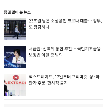
증권 많이 본 뉴스
23조원 남은 소상공인 코로나 대출… 정부,
또 탕감하나
서금원·신복위 통합 추진… 국민기초금융
보장법 이달 중 발의
넥스트레이드, 12일부터 프리마켓 '상·하
한가 주문' 한시적 금지