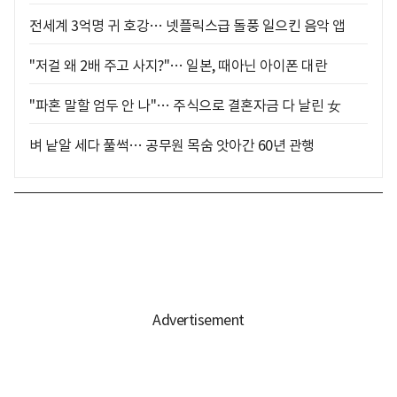
전세계 3억명 귀 호강… 넷플릭스급 돌풍 일으킨 음악 앱
"저걸 왜 2배 주고 사지?"… 일본, 때아닌 아이폰 대란
"파혼 말할 엄두 안 나"… 주식으로 결혼자금 다 날린 女
벼 낱알 세다 풀썩… 공무원 목숨 앗아간 60년 관행