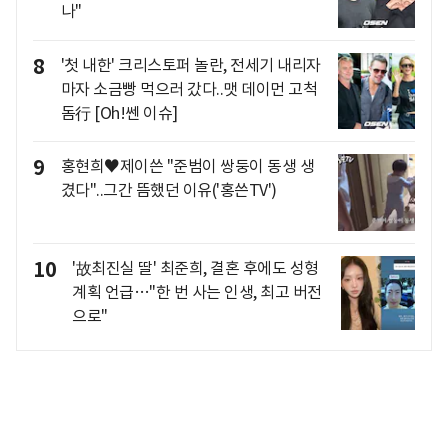
나"
8
'첫 내한' 크리스토퍼 놀란, 전세기 내리자
마자 소금빵 먹으러 갔다..맷 데이먼 고척
돔行 [Oh!쎈 이슈]
9
홍현희♥제이쓴 "준범이 쌍둥이 동생 생
겼다"..그간 뜸했던 이유('홍쓴TV')
10
'故최진실 딸' 최준희, 결혼 후에도 성형
계획 언급…"한 번 사는 인생, 최고 버전
으로"