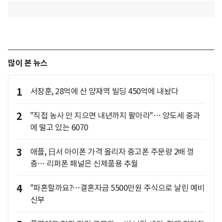
많이 본 뉴스
1
서장훈, 28억에 산 양재역 빌딩 450억에 내놨다
2
"직접 농사 안 지으면 내년까지 팔아라"… 양도세 중과
에 떨고 있는 6070
3
애플, 日서 아이폰 가격 올리자 중고폰 주문량 2배 껑
충… 리퍼폰 패널은 신제품용 추월
4
"파혼할까요?…결혼자금 5500만원 주식으로 날린 예비
신부