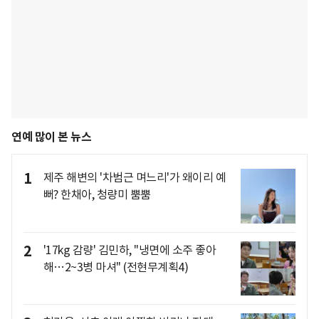
연예 많이 본 뉴스
1
제주 해변의 '차범근 며느리'가 왜이리 예
뻐? 한채아, 청량미 뿜뿜
2
'17kg 감량' 김민하, "냉면에 소주 좋아
해…2~3병 마셔" (전현무계획4)