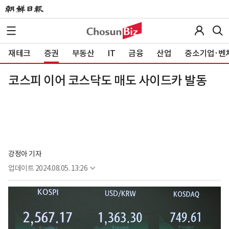
재테크
증권
부동산
IT
금융
산업
중소기업·벤
코스피 이어 코스닥도 매도 사이드카 발동
강정아 기자
업데이트
2024.08.05. 13:26