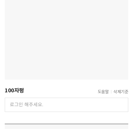
100자평
도움말
삭제기준