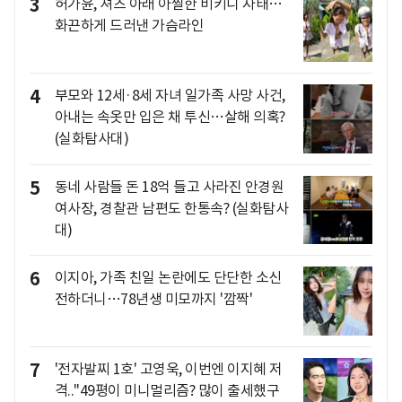
3
허가윤, 셔츠 아래 아찔한 비키니 자태…
화끈하게 드러낸 가슴라인
4
부모와 12세·8세 자녀 일가족 사망 사건,
아내는 속옷만 입은 채 투신…살해 의혹?
(실화탐사대)
5
동네 사람들 돈 18억 들고 사라진 안경원
여사장, 경찰관 남편도 한통속? (실화탐사
대)
6
이지아, 가족 친일 논란에도 단단한 소신
전하더니…78년생 미모까지 '깜짝'
7
'전자발찌 1호' 고영욱, 이번엔 이지혜 저
격.."49평이 미니멀리즘? 많이 출세했구