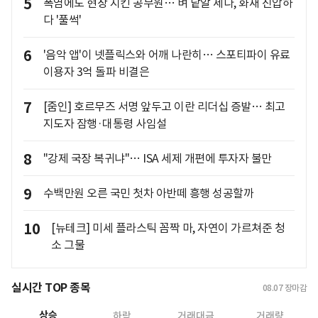
5
폭염에도 현장 지킨 공무원… 벼 낱알 세다, 화재 진압하
다 '풀썩'
6
'음악 앱'이 넷플릭스와 어깨 나란히… 스포티파이 유료
이용자 3억 돌파 비결은
7
[줌인] 호르무즈 서명 앞두고 이란 리더십 증발… 최고
지도자 잠행·대통령 사임설
8
"강제 국장 복귀냐"… ISA 세제 개편에 투자자 불만
9
수백만원 오른 국민 첫차 아반떼 흥행 성공할까
10
[뉴테크] 미세 플라스틱 꼼짝 마, 자연이 가르쳐준 청
소 그물
실시간 TOP 종목
08.07
장마감
상승
하락
거래대금
거래량