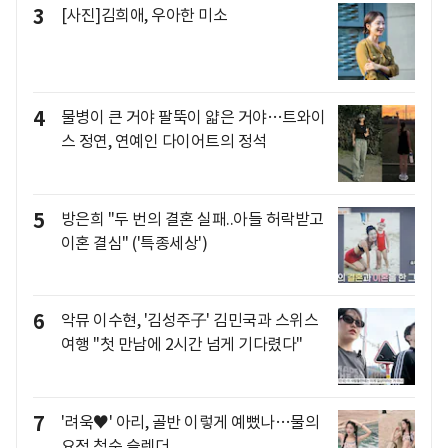
3
[사진]김희애, 우아한 미소
4
물병이 큰 거야 팔뚝이 얇은 거야…트와이
스 정연, 연예인 다이어트의 정석
5
방은희 "두 번의 결혼 실패..아들 허락받고
이혼 결심" ('특종세상')
6
악뮤 이수현, '김성주子' 김민국과 스위스
여행 "첫 만남에 2시간 넘게 기다렸다"
7
'려욱♥' 아리, 골반 이렇게 예뻤나…물의
요정 청순 슬렌더