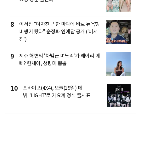
8
이서진 "여자친구 한 마디에 바로 뉴욕행
비행기 탔다" 순정파 연애담 공개 ('비서
진')
9
제주 해변의 '차범근 며느리'가 왜이리 예
뻐? 한채아, 청량미 뿜뿜
10
포바이포(4X4), 오늘(19일) 데
뷔..'LIGHT'로 가요계 정식 출사표