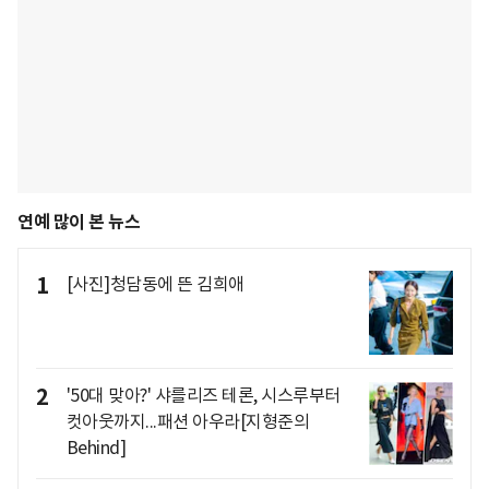
연예 많이 본 뉴스
1
[사진]청담동에 뜬 김희애
2
'50대 맞아?' 샤를리즈 테론, 시스루부터
컷아웃까지...패션 아우라[지형준의
Behind]