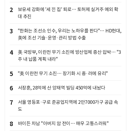
2
보유세 강화에 '세 낀 집' 퇴로… 토허제 실거주 예외 확
대 추진
3
"한화는 조선소 인수, 우리는 노하우를 판다"… HD현대,
美에 조선 기술·운영·관리 방법 수출
4
美 국방부, 이란전 무기 소진에 방산업체 증산 압박… "3
주 내 납품 계획 내라"
5
"美 이란전 무기 소진… 장기화 시 중·러에 유리"
6
서장훈, 28억에 산 양재역 빌딩 450억에 내놨다
7
서울 영등포·구로 준공업지역에 2만7000가구 공급 속
도
8
바이든 차남 "아버지 암 전이… 매우 고통스러워"