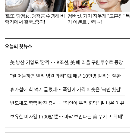
오늘의 핫뉴스
美 방산 기업도 '깜짝'… K조선, 美 배 띄울 구원투수로 등장
"말 어눌하면 빨리 병원 와라" 韓 매년 10만명 걸리는 질환
휴가철에 회 먹기 글렀네… 폭염에 가격 치솟은 '국민 횟감'
반도체도 쭉쭉 빠진 증시… "외인이 우리 희망" 말 나온 이유
보유한 미사일 1700발 뿐… 바닥 보인다는 美 무기고 '위태'