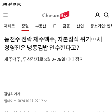
재테크
증권
부동산
IT
금융
산업
중소기업·벤
동전주 전락 제주맥주, 자본잠식 위기…새
경영진은 냉동김밥 인수한다고?
제주맥주, 무상감자로 8월 2~26일 매매 정지
김남희 기자
업데이트
2024.10.17. 22:12