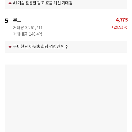
AI 기술 활용한 광고 효율 개선 기대감
4,775
5
본느
+
29.93
%
거래량
3,261,711
거래대금
148.4억
구미현 전 아워홈 회장 경영권 인수