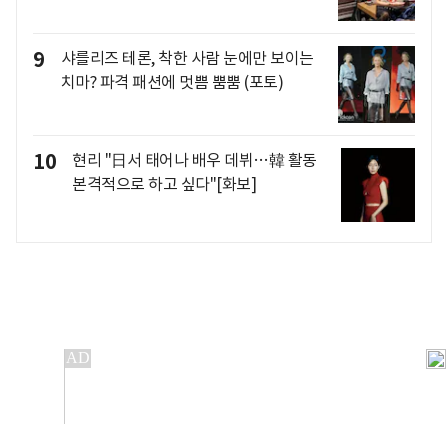
9
샤를리즈 테론, 착한 사람 눈에만 보이는
치마? 파격 패션에 멋쁨 뿜뿜 (포토)
10
현리 "日서 태어나 배우 데뷔…韓 활동
본격적으로 하고 싶다"[화보]
개인정보처리방침
앱설치(Android)