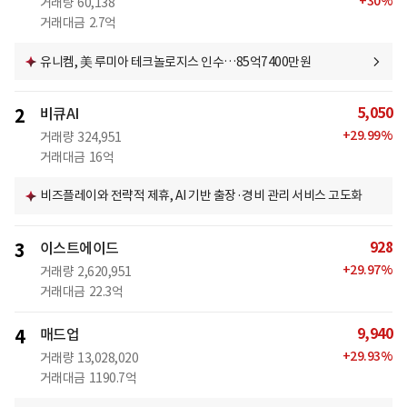
+
30
%
거래량
60,138
거래대금
2.7억
유니켐, 美 루미아 테크놀로지스 인수…85억7400만원
5,050
2
비큐AI
+
29.99
%
거래량
324,951
거래대금
16억
비즈플레이와 전략적 제휴, AI 기반 출장·경비 관리 서비스 고도화
928
3
이스트에이드
+
29.97
%
거래량
2,620,951
거래대금
22.3억
9,940
4
매드업
+
29.93
%
거래량
13,028,020
거래대금
1190.7억