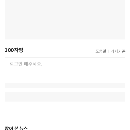
100자평
도움말
삭제기준
많이 본 뉴스