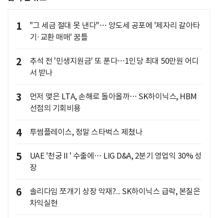
1
"그 세금 절대 못 낸다"… 양도세 공포에 '제자리 갈아타
기·교환 매매' 꿈틀
2
추석 전 '민생지원금' 또 푼다…1인당 최대 50만원 어디
서 받나
3
먼저 맺은 LTA, 손해로 돌아올까… SK하이닉스, HBM
선점의 기회비용
4
투썸플레이스, 정말 스타벅스 제쳤나
5
UAE '천궁Ⅱ' 수출에… LIG D&A, 2분기 영업익 30% 성
장
6
솔리다임 쪼개기 상장 악재?... SK하이닉스 급락, 본질은
차익실현