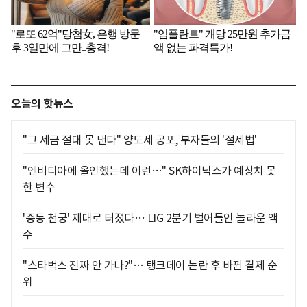
오늘의 핫뉴스
"그 세금 절대 못 낸다" 양도세 공포, 부자들의 '절세법'
"엔비디아에 올인했는데 이런…" SK하이닉스가 예상치 못
한 변수
'중동 천궁' 제대로 터졌다… LIG 2분기 벌어들인 놀라운 액
수
"스타벅스 진짜 안 가나?"… 탱크데이 논란 후 바뀐 결제 순
위