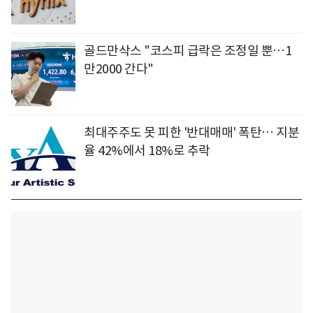
골드만삭스 "코스피 급락은 조정일 뿐…1
만2000 간다"
최대주주도 못 피한 '반대매매' 폭탄… 지분
율 42%에서 18%로 추락