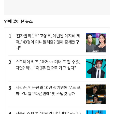
연예 많이 본 뉴스
1
'전자발찌 1호' 고영욱, 이번엔 이지혜 저
격.."49평이 미니멀리즘? 많이 출세했구
나"
2
스트레이 키즈, '과거 vs 미래'로 갈 수 있
다면? 리노 "딱 2주 전으로 가고 싶다"
3
서강준, 안은진과 10년 장기연애 무드 포
착…'너말고다른연애' 첫 스틸컷 공개
샤를리즈 테론, '박진영 비닐바지' 생각나