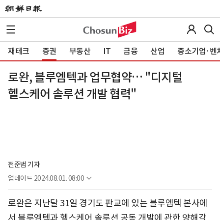
재테크
증권
부동산
IT
금융
산업
중소기업·벤
로완, 블루엠텍과 업무협약… "디지털
헬스케어 솔루션 개발 협력"
전준범 기자
업데이트
2024.08.01. 08:00
로완은 지난달 31일 경기도 판교에 있는 블루엠텍 본사에
서 블루엠텍과 헬스케어 솔루션 공동 개발에 관한 양해각