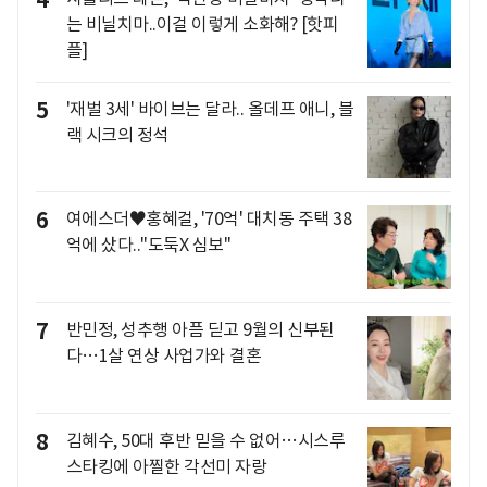
4
는 비닐치마..이걸 이렇게 소화해? [핫피
플]
5
'재벌 3세' 바이브는 달라.. 올데프 애니, 블
랙 시크의 정석
6
여에스더♥홍혜걸, '70억' 대치동 주택 38
억에 샀다.."도둑X 심보"
7
반민정, 성추행 아픔 딛고 9월의 신부된
다…1살 연상 사업가와 결혼
8
김혜수, 50대 후반 믿을 수 없어…시스루
스타킹에 아찔한 각선미 자랑