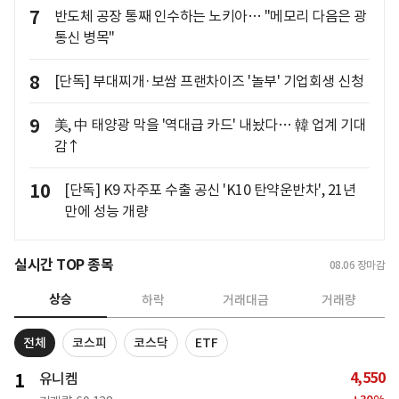
7
반도체 공장 통째 인수하는 노키아… "메모리 다음은 광
통신 병목"
8
[단독] 부대찌개·보쌈 프랜차이즈 '놀부' 기업회생 신청
9
美, 中 태양광 막을 '역대급 카드' 내놨다… 韓 업계 기대
감↑
10
[단독] K9 자주포 수출 공신 'K10 탄약운반차', 21년
만에 성능 개량
실시간 TOP 종목
08.06
장마감
상승
하락
거래대금
거래량
전체
코스피
코스닥
ETF
4,550
1
유니켐