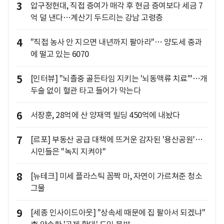
3
압구정현대, 직접 증여가 매각 후 현금 증여보다 세금 7
억 덜 낸다…계산기 두드리는 강남 고령층
4
"직접 농사 안 지으면 내년까지 팔아라"… 양도세 중과
에 떨고 있는 6070
5
[인터뷰] "뇌졸중 골든타임 지키는 '뇌동맥류 치료'"…개
두술 없이 혈관 타고 들어가 막는다
6
서장훈, 28억에 산 양재역 빌딩 450억에 내놨다
7
[르포] 부동산 공급 대책에 뜨거운 감자된 '용산공원'…
시민들은 "녹지 지켜야"
8
[뉴테크] 미세 플라스틱 꼼짝 마, 자연이 가르쳐준 청소
그물
9
[세종 인사이드아웃] "상속세 때문에 집 팔아서 되겠냐"