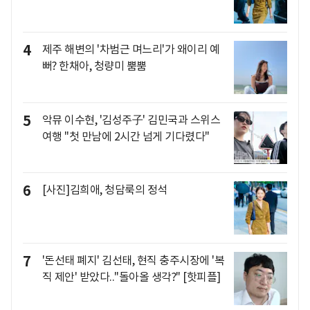
4
제주 해변의 '차범근 며느리'가 왜이리 예
뻐? 한채아, 청량미 뿜뿜
5
악뮤 이수현, '김성주子' 김민국과 스위스
여행 "첫 만남에 2시간 넘게 기다렸다"
6
[사진]김희애, 청담룩의 정석
7
'돈선태 폐지' 김선태, 현직 충주시장에 '복
직 제안' 받았다.."돌아올 생각?" [핫피플]