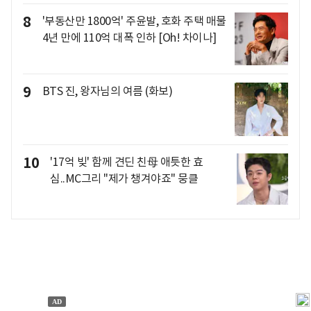
8
'부동산만 1800억' 주윤발, 호화 주택 매물
4년 만에 110억 대폭 인하 [Oh! 차이나]
9
BTS 진, 왕자님의 여름 (화보)
10
'17억 빚' 함께 견딘 친母 애틋한 효
심..MC그리 "제가 챙겨야죠" 뭉클