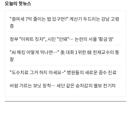
오늘의 핫뉴스
"증여세 7억 줄이는 법 있구먼!" 계산기 두드리는 강남 고령
층
정부 "아파트 짓자", 시민 "안돼"… 논란의 서울 '황금 땅'
"AI 해킹 어떻게 막냐면…" 美 대회 1위한 韓 천재교수의 통
찰
"도수치료 그거 하지 마세요~" 병원들의 새로운 꼼수 진료
바람 가르는 보닛 장착… 세단 같은 승차감의 볼보 전기차