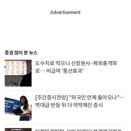
증권 많이 본 뉴스
도수치료 막으니 신장분사·체외충격파
로… 비급여 '풍선효과'
[주간증시전망] "외국인 언제 돌아오나"…
역대급 반등 뒤 더 막막해진 증시