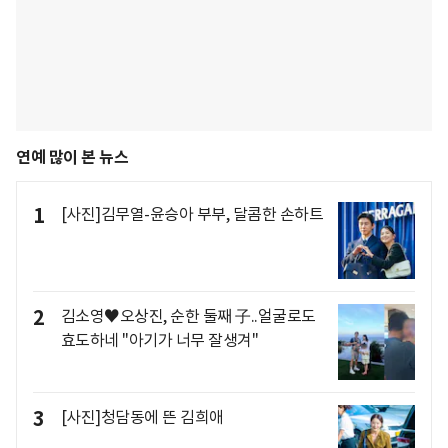
연예 많이 본 뉴스
1
[사진]김무열-윤승아 부부, 달콤한 손하트
2
김소영♥오상진, 순한 둘째 子..얼굴로도
효도하네 "아기가 너무 잘생겨"
3
[사진]청담동에 뜬 김희애