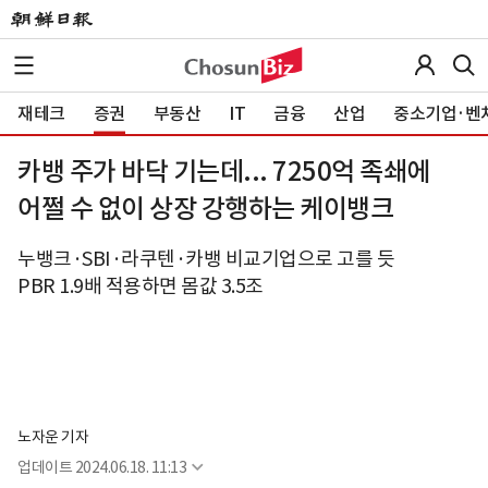
재테크
증권
부동산
IT
금융
산업
중소기업·벤
카뱅 주가 바닥 기는데... 7250억 족쇄에
어쩔 수 없이 상장 강행하는 케이뱅크
누뱅크·SBI·라쿠텐·카뱅 비교기업으로 고를 듯
PBR 1.9배 적용하면 몸값 3.5조
노자운 기자
업데이트
2024.06.18. 11:13