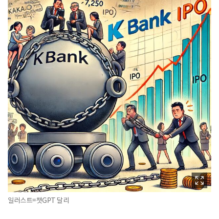
일러스트=챗GPT 달리