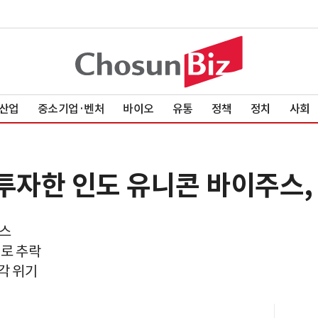
산업
중소기업·벤처
바이오
유통
정책
정치
사회
투자한 인도 유니콘 바이주스, 
주스
러로 추락
각 위기