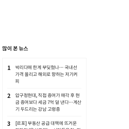
많이 본 뉴스
1
박리다매 한계 부딪혔나… 국내선
가격 올리고 해외로 향하는 저가커
피
2
압구정현대, 직접 증여가 매각 후 현
금 증여보다 세금 7억 덜 낸다…계산
기 두드리는 강남 고령층
3
[르포] 부동산 공급 대책에 뜨거운