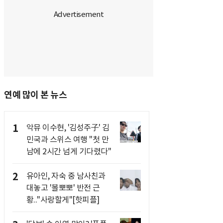
연예 많이 본 뉴스
1
악뮤 이수현, '김성주子' 김
민국과 스위스 여행 "첫 만
남에 2시간 넘게 기다렸다"
2
유아인, 자숙 중 남사친과
대놓고 '볼뽀뽀' 반전 근
황.."사랑할게"[핫피플]