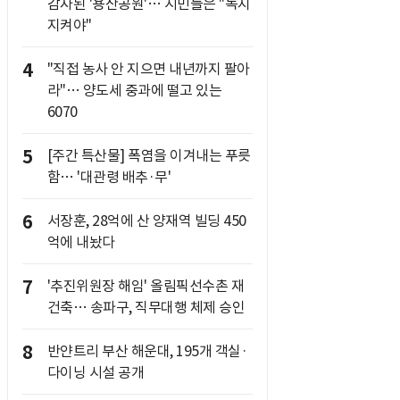
감자된 '용산공원'… 시민들은 "녹지
지켜야"
4
"직접 농사 안 지으면 내년까지 팔아
라"… 양도세 중과에 떨고 있는
6070
5
[주간 특산물] 폭염을 이겨내는 푸릇
함… '대관령 배추·무'
6
서장훈, 28억에 산 양재역 빌딩 450
억에 내놨다
7
'추진위원장 해임' 올림픽선수촌 재
건축… 송파구, 직무대행 체제 승인
8
반얀트리 부산 해운대, 195개 객실·
다이닝 시설 공개