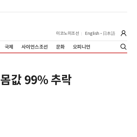
이코노미조선
English
日本語
국제
사이언스조선
문화
오피니언
몸값 99% 추락