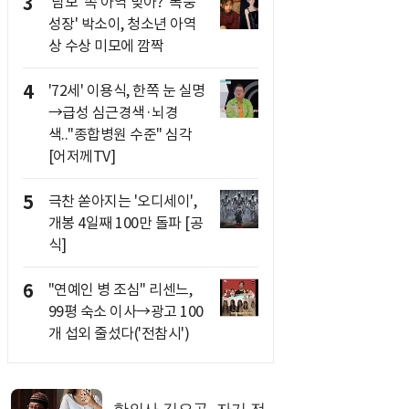
3
'담보' 속 아역 맞아? '폭풍
성장' 박소이, 청소년 아역
상 수상 미모에 깜짝
4
'72세' 이용식, 한쪽 눈 실명
→급성 심근경색·뇌경
색.."종합병원 수준" 심각
[어저께TV]
5
극찬 쏟아지는 '오디세이',
개봉 4일째 100만 돌파 [공
식]
6
"연예인 병 조심" 리센느,
99평 숙소 이사→광고 100
개 섭외 줄섰다('전참시')