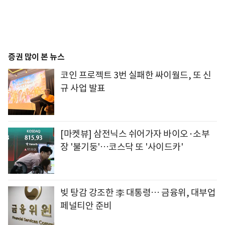
증권 많이 본 뉴스
코인 프로젝트 3번 실패한 싸이월드, 또 신
규 사업 발표
[마켓뷰] 삼전닉스 쉬어가자 바이오·소부
장 '불기둥'…코스닥 또 '사이드카'
빚 탕감 강조한 李 대통령… 금융위, 대부업
페널티안 준비