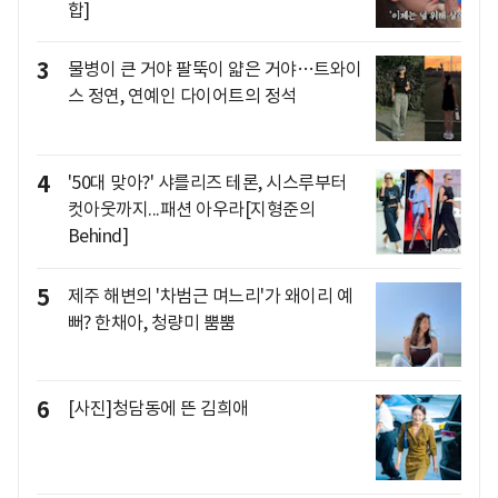
합]
3
물병이 큰 거야 팔뚝이 얇은 거야…트와이
스 정연, 연예인 다이어트의 정석
4
'50대 맞아?' 샤를리즈 테론, 시스루부터
컷아웃까지...패션 아우라[지형준의
Behind]
5
제주 해변의 '차범근 며느리'가 왜이리 예
뻐? 한채아, 청량미 뿜뿜
6
[사진]청담동에 뜬 김희애