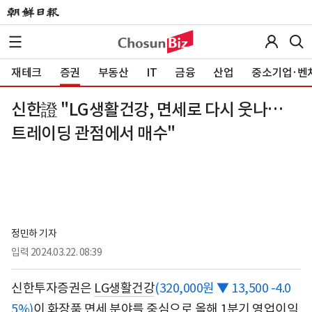
재테크
증권
부동산
IT
금융
산업
중소기업·벤
신한證 "LG생활건강, 면세로 다시 웃나…
트레이딩 관점에서 매수"
정민하 기자
입력
2024.03.22. 08:39
신한투자증권은
LG생활건강
(320,000원 ▼ 13,500 -4.0
5%)
이 화장품 면세 분야를 중심으로 올해 1분기 영업이익