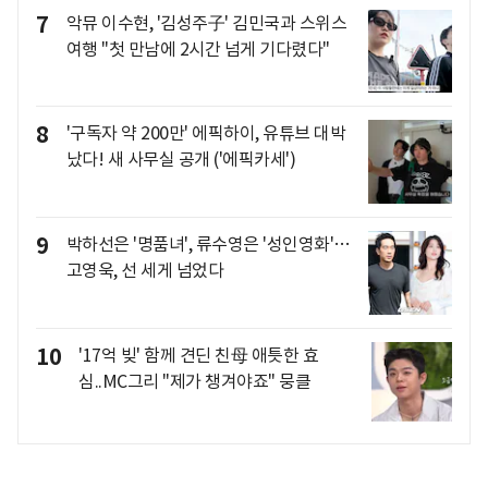
7
악뮤 이수현, '김성주子' 김민국과 스위스
여행 "첫 만남에 2시간 넘게 기다렸다"
8
'구독자 약 200만' 에픽하이, 유튜브 대박
났다! 새 사무실 공개 ('에픽카세')
9
박하선은 '명품녀', 류수영은 '성인영화'…
고영욱, 선 세게 넘었다
10
'17억 빚' 함께 견딘 친母 애틋한 효
심..MC그리 "제가 챙겨야죠" 뭉클