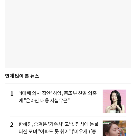
연예 많이 본 뉴스
1
'4대째 의사 집안' 하영, 증조부 친일 의혹
에 "온라인 내용 사실무근"
2
한혜진, 숨겨온 '가족사' 고백..점사에 눈물
터진 모녀 "아파도 못 쉬어" ('미우새')[종