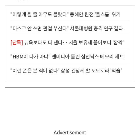
"이렇게 될 줄 아무도 몰랐다" 동해안 원전 '올스톱' 위기
"마스크 안 쓰면 관절 쑤신다" 서울대병원 충격 연구 결과
[단독]
뉴욕보다도 더 낸다… 서울 보유세 뜯어보니 '깜짝'
"HBM이 다가 아냐" 엔비디아 홀린 삼전닉스 메모리 세트
"이런 폰은 본 적이 없다" 삼성 긴장케 할 모토로라 '역습'