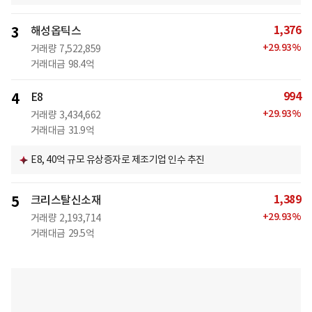
1,376
3
해성옵틱스
+
29.93
%
거래량
7,522,859
거래대금
98.4억
994
4
E8
+
29.93
%
거래량
3,434,662
거래대금
31.9억
E8, 40억 규모 유상증자로 제조기업 인수 추진
1,389
5
크리스탈신소재
+
29.93
%
거래량
2,193,714
거래대금
29.5억