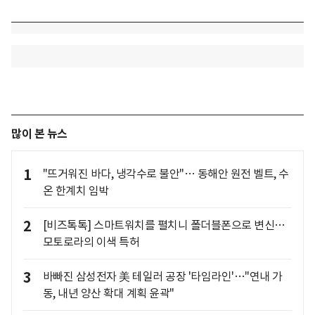
많이 본 뉴스
1
"뜨거워진 바다, 냉각수로 불안"… 동해안 원전 벨트, 수
온 한계치 임박
2
[비즈톡톡] 스마트워치를 펼치니 폴더블폰으로 변신…
모토로라의 이색 특허
3
바빠진 삼성전자 美 테일러 공장 '타임라인'…"연내 가
동, 내년 양산 확대 계획 윤곽"