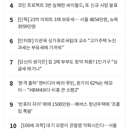
4
코인 프로젝트 3번 실패한 싸이월드, 또 신규 사업 발표
5
[단독] 23억 아파트 3채 보유세… 서울 4854만원, 뉴욕
3959만원
6
[인터뷰] 이관옥 싱가포르국립대 교수 "고가주택 누진
과세는 부유세에 가까워"
7
[당신의 생각은] 집 2채 부부도 청약 허용? 1인가구 "싱
글세 매기나"
8
'본격 출하' 엔비디아 베라 루빈, 원가의 62%는 메모
리… "HBM4보다 비중 큰 소캠2"
9
'반포터 자이' 매매 1500만원…폐버스 청년주택에 '조롱
밈 폭발'
10
[100세 과학] 대기 오염이 관절염 악화시킨다…서울