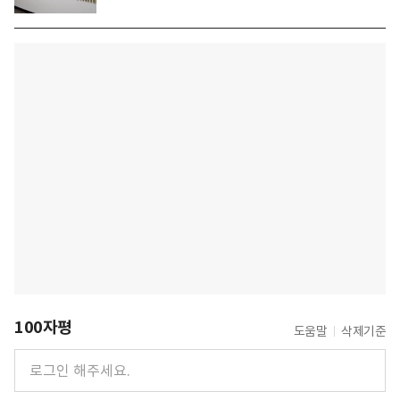
100자평
도움말
삭제기준