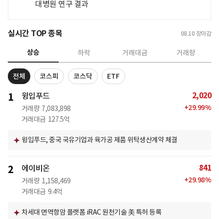
대병원 연구 결과
실시간 TOP 종목
08.10
장마감
상승
하락
거래대금
거래량
전체
코스피
코스닥
ETF
2,020
1
윙입푸드
+
29.99
%
거래량
7,083,898
거래대금
127.5억
윙입푸드, 중국 국유기업과 육가공 제품 위탁생산계약 체결
841
2
에이비온
+
29.98
%
거래량
1,158,469
거래대금
9.4억
차세대 면역항암 플랫폼 iRAC 원천기술 美 특허 등록