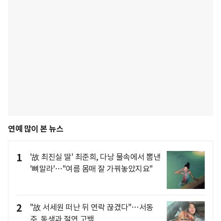
연예 많이 본 뉴스
1
'故 최진실 딸' 최준희, 다낭 물속에서 뽐낸
'뼈말라'…"여름 몸매 잘 가꿔놓았지요"
2
"故 서세원 떠난 뒤 연락 끊겼다"…서동
주, 동생과 절연 고백