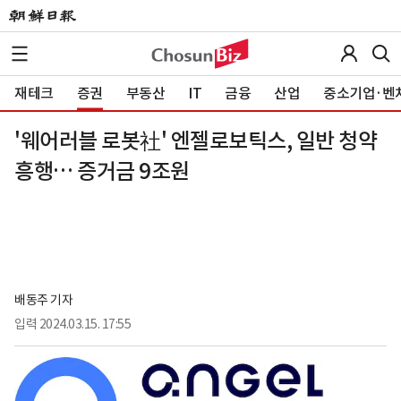
재테크
증권
부동산
IT
금융
산업
중소기업·벤
'웨어러블 로봇社' 엔젤로보틱스, 일반 청약
흥행… 증거금 9조원
배동주 기자
입력
2024.03.15. 17:55