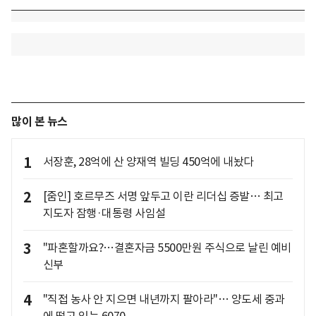
많이 본 뉴스
1
서장훈, 28억에 산 양재역 빌딩 450억에 내놨다
2
[줌인] 호르무즈 서명 앞두고 이란 리더십 증발… 최고
지도자 잠행·대통령 사임설
3
"파혼할까요?…결혼자금 5500만원 주식으로 날린 예비
신부
4
"직접 농사 안 지으면 내년까지 팔아라"… 양도세 중과