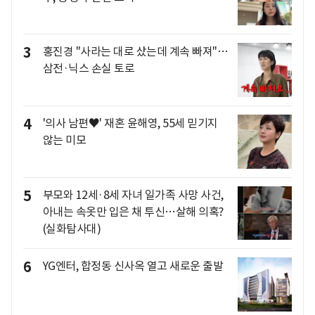
3
홍진경 "사라는 대로 샀는데 계속 빠져"…
삼전·닉스 손실 토로
4
'의사 남편♥' 재혼 윤해영, 55세 믿기지
않는 미모
5
부모와 12세·8세 자녀 일가족 사망 사건,
아내는 속옷만 입은 채 투신…살해 의혹?
(실화탐사대)
6
YG엔터, 합정동 신사옥 열고 새로운 출발