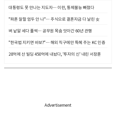
대통령도 못 만나는 지도자… 이란, 통제불능 빠졌다
"파혼 말할 엄두 안 나"… 주식으로 결혼자금 다 날린 女
벼 낱알 세다 풀썩… 공무원 목숨 앗아간 60년 관행
"한국법 지키면 바보?"… 해외 직구에만 특혜 주는 KC 인증
28억에 산 빌딩 450억에 내놨다, '투자의 신' 내린 서장훈