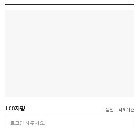
100자평
도움말
삭제기준