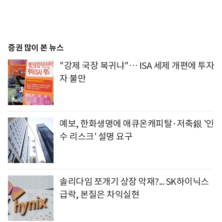
증권 많이 본 뉴스
"강제 국장 복귀냐"… ISA 세제 개편에 투자
자 불만
예보, 한화생명에 애큐온캐피탈·저축銀 '인
수 리스크' 설명 요구
솔리다임 쪼개기 상장 악재?... SK하이닉스
급락, 본질은 차익실현