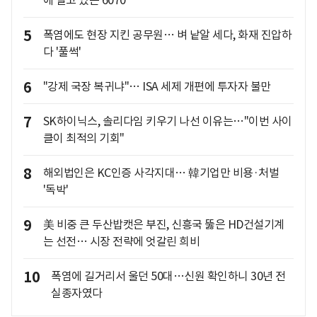
에 떨고 있는 6070
5
폭염에도 현장 지킨 공무원… 벼 낱알 세다, 화재 진압하
다 '풀썩'
6
"강제 국장 복귀냐"… ISA 세제 개편에 투자자 불만
7
SK하이닉스, 솔리다임 키우기 나선 이유는…"이번 사이
클이 최적의 기회"
8
해외법인은 KC인증 사각지대… 韓기업만 비용·처벌
'독박'
9
美 비중 큰 두산밥캣은 부진, 신흥국 뚫은 HD건설기계
는 선전… 시장 전략에 엇갈린 희비
10
폭염에 길거리서 울던 50대…신원 확인하니 30년 전
실종자였다