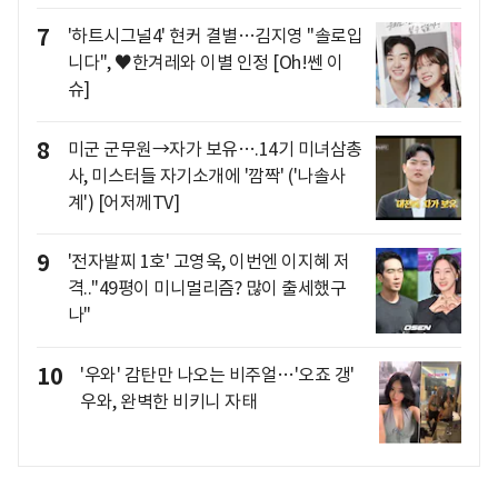
7
'하트시그널4' 현커 결별…김지영 "솔로입
니다", ♥한겨레와 이별 인정 [Oh!쎈 이
슈]
8
미군 군무원→자가 보유….14기 미녀삼총
사, 미스터들 자기소개에 '깜짝' ('나솔사
계') [어저께TV]
9
'전자발찌 1호' 고영욱, 이번엔 이지혜 저
격.."49평이 미니멀리즘? 많이 출세했구
나"
10
'우와' 감탄만 나오는 비주얼…'오죠 갱'
우와, 완벽한 비키니 자태