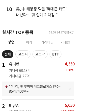
10
美, 中 태양광 막을 '역대급 카드'
내놨다… 韓 업계 기대감↑
실시간 TOP 종목
08.06 14:57
장중
상승
하락
거래대금
거래량
전체
코스피
코스닥
ETF
4,550
1
유니켐
+
30
%
거래량
60,134
거래대금
2.7억
유니켐, 美 루미아 테크놀로지스 인수…
85억7400만원
5,050
2
비큐AI