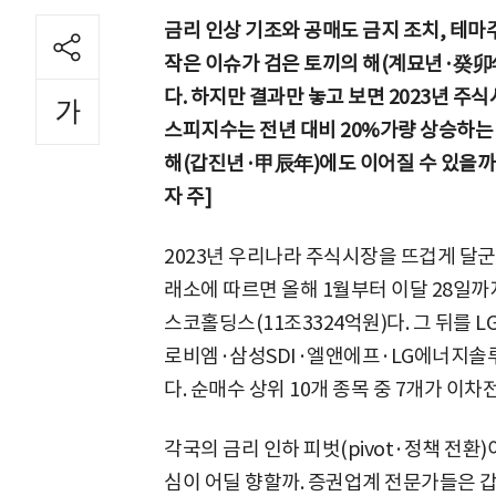
금리 인상 기조와 공매도 금지 조치, 테마
작은 이슈가 검은 토끼의 해(계묘년·癸卯年
다. 하지만 결과만 놓고 보면 2023년 주
스피지수는 전년 대비 20%가량 상승하는 
해(갑진년·甲辰年)에도 이어질 수 있을까.
자 주]
2023년 우리나라 주식시장을 뜨겁게 달
래소에 따르면 올해 1월부터 이달 28일까
스코홀딩스(11조3324억원)다. 그 뒤
로비엠·삼성SDI·엘앤에프·LG에너지솔
다. 순매수 상위 10개 종목 중 7개가 이
각국의 금리 인하 피벗(pivot·정책 전환
심이 어딜 향할까. 증권업계 전문가들은 