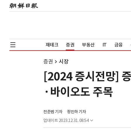
재테크
증권
부동산
IT
금융
증권
시장
[2024 증시전망]
·바이오도 주목
전준범 기자
정민하 기자
업데이트
2023.12.31. 08:54