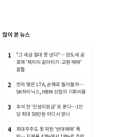
많이 본 뉴스
1
"그 세금 절대 못 낸다"… 양도세 공
포에 '제자리 갈아타기·교환 매매'
꿈틀
2
먼저 맺은 LTA, 손해로 돌아올까…
SK하이닉스, HBM 선점의 기회비용
3
추석 전 '민생지원금' 또 푼다…1인
당 최대 50만원 어디서 받나
4
최대주주도 못 피한 '반대매매' 폭
탄… 지분율 42%에서 18%로 추락