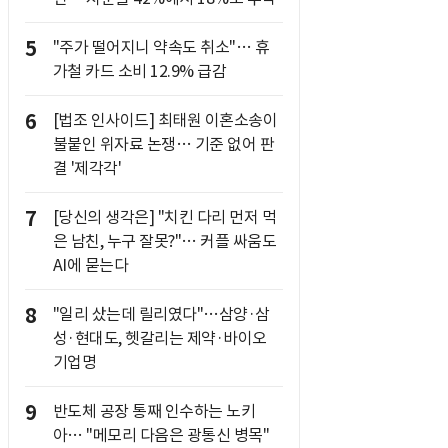
5
"주가 떨어지니 약속도 취소"… 휴
가철 카드 소비 12.9% 급감
6
[법조 인사이드] 최태원 이혼소송이
불붙인 위자료 논쟁… 기준 없어 판
결 '제각각'
7
[당신의 생각은] "치킨 다리 먼저 먹
은 남친, 누구 잘못?"… 커플 싸움도
AI에 묻는다
8
"일리 샀는데 릴리였다"…삼양·삼
성·현대도, 헷갈리는 제약·바이오
기업명
9
반도체 공장 통째 인수하는 노키
아… "메모리 다음은 광통신 병목"