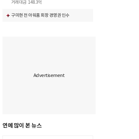
거래대금
148.3억
구미현 전 아워홈 회장 경영권 인수
연예 많이 본 뉴스