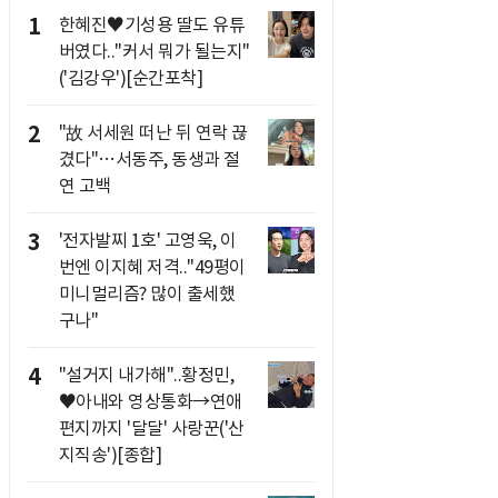
1
한혜진♥기성용 딸도 유튜
버였다.."커서 뭐가 될는지"
('김강우')[순간포착]
2
"故 서세원 떠난 뒤 연락 끊
겼다"…서동주, 동생과 절
연 고백
3
'전자발찌 1호' 고영욱, 이
번엔 이지혜 저격.."49평이
미니멀리즘? 많이 출세했
구나"
4
"설거지 내가해"..황정민,
♥아내와 영상통화→연애
편지까지 '달달' 사랑꾼('산
지직송')[종합]