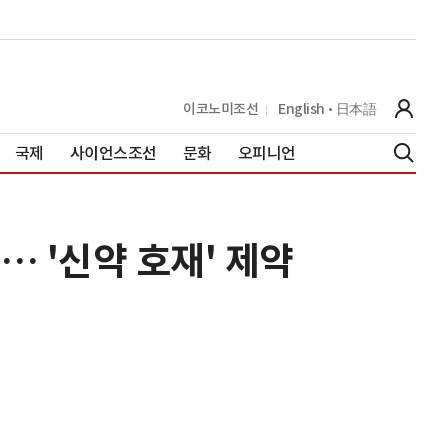
이코노미조선
English
日本語
국제
사이언스조선
문화
오피니언
… '신약 호재' 제약