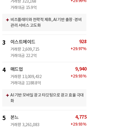
+
29.99
%
거래량
323,168
거래대금
15.9억
비즈플레이와 전략적 제휴, AI 기반 출장·경비
관리 서비스 고도화
928
3
이스트에이드
+
29.97
%
거래량
2,609,715
거래대금
22.2억
9,940
4
매드업
+
29.93
%
거래량
13,009,432
거래대금
1188.8억
AI 기반 모바일 광고 타깃팅으로 광고 효율 극대
화
4,775
5
본느
+
29.93
%
거래량
3,261,083