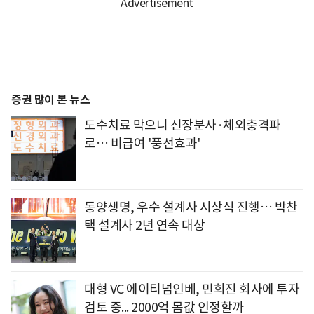
증권 많이 본 뉴스
도수치료 막으니 신장분사·체외충격파
로… 비급여 '풍선효과'
동양생명, 우수 설계사 시상식 진행… 박찬
택 설계사 2년 연속 대상
대형 VC 에이티넘인베, 민희진 회사에 투자
검토 중... 2000억 몸값 인정할까