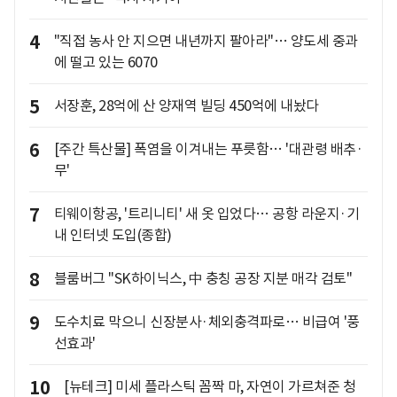
4
"직접 농사 안 지으면 내년까지 팔아라"… 양도세 중과
에 떨고 있는 6070
5
서장훈, 28억에 산 양재역 빌딩 450억에 내놨다
6
[주간 특산물] 폭염을 이겨내는 푸릇함… '대관령 배추·
무'
7
티웨이항공, '트리니티' 새 옷 입었다… 공항 라운지·기
내 인터넷 도입(종합)
8
블룸버그 "SK하이닉스, 中 충칭 공장 지분 매각 검토"
9
도수치료 막으니 신장분사·체외충격파로… 비급여 '풍
선효과'
10
[뉴테크] 미세 플라스틱 꼼짝 마, 자연이 가르쳐준 청