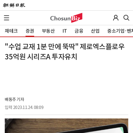
재테크
증권
부동산
IT
금융
산업
중소기업·벤
"수업 교재 1분 만에 뚝딱" 제로엑스플로우
35억원 시리즈A 투자유치
배동주 기자
입력
2023.11.24. 08:09