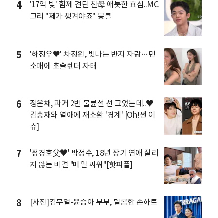
4
'17억 빚' 함께 견딘 친母 애틋한 효심..MC
그리 "제가 챙겨야죠" 뭉클
5
'하정우♥' 차정원, 빛나는 반지 자랑…민
소매에 초슬렌더 자태
6
정은채, 과거 2번 불륜설 선 그었는데..♥
김충재와 열애에 재소환 '경계' [Oh!쎈 이
슈]
7
'정경호父♥' 박정수, 18년 장기 연애 질리
지 않는 비결 "매일 싸워"[핫피플]
8
[사진]김무열-윤승아 부부, 달콤한 손하트