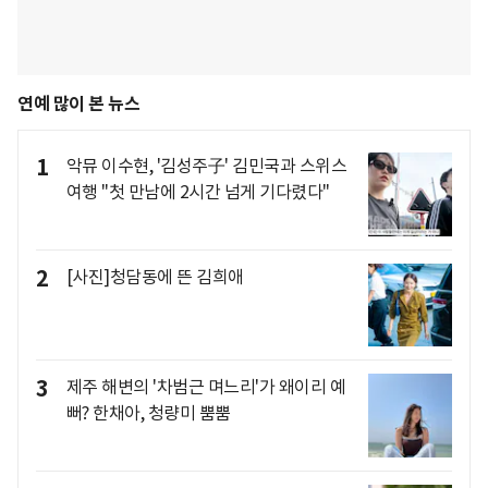
연예 많이 본 뉴스
1
악뮤 이수현, '김성주子' 김민국과 스위스
여행 "첫 만남에 2시간 넘게 기다렸다"
2
[사진]청담동에 뜬 김희애
3
제주 해변의 '차범근 며느리'가 왜이리 예
뻐? 한채아, 청량미 뿜뿜