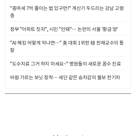
"증여세 7억 줄이는 법 있구먼!" 계산기 두드리는 강남 고령
층
정부 "아파트 짓자", 시민 "안돼"… 논란의 서울 '황금 땅'
"AI 해킹 어떻게 막냐면…" 美 대회 1위한 韓 천재교수의 통
찰
"도수치료 그거 하지 마세요~" 병원들의 새로운 꼼수 진료
바람 가르는 보닛 장착… 세단 같은 승차감의 볼보 전기차