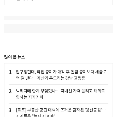
많이 본 뉴스
1
압구정현대, 직접 증여가 매각 후 현금 증여보다 세금 7
억 덜 낸다…계산기 두드리는 강남 고령층
2
박리다매 한계 부딪혔나… 국내선 가격 올리고 해외로
향하는 저가커피
3
[르포] 부동산 공급 대책에 뜨거운 감자된 '용산공원'…
시민들은 "녹지 지켜야"