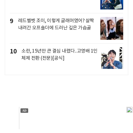
9
레드벨벳 조이, 이렇게 글래머였어? 살짝
내려간 오프숄더에 드러난 깊은 가슴골
10
소란, 15년만 큰 결심 내렸다..고영배 1인
체제 전환 (전문)[공식]
개인정보처리방침
앱설치(Android)