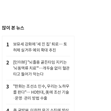
많이 본 뉴스
1
보유세 강화에 '세 낀 집' 퇴로… 토
허제 실거주 예외 확대 추진
2
[인터뷰] "뇌졸중 골든타임 지키는
'뇌동맥류 치료'"…개두술 없이 혈관
타고 들어가 막는다
3
"한화는 조선소 인수, 우리는 노하우
를 판다"… HD현대, 美에 조선 기술
·운영·관리 방법 수출
4
美 국방부, 이란전 무기 소진에 방산