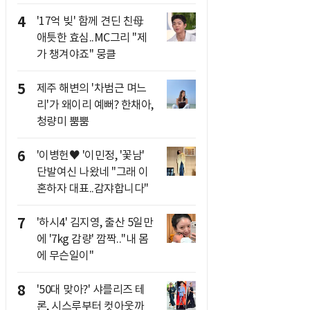
4
'17억 빚' 함께 견딘 친母
애틋한 효심..MC그리 "제
가 챙겨야죠" 뭉클
5
제주 해변의 '차범근 며느
리'가 왜이리 예뻐? 한채아,
청량미 뿜뿜
6
'이병헌♥ '이민정, '꽃남'
단발여신 나왔네 "그래 이
혼하자 대표..감쟈합니다"
7
'하시4' 김지영, 출산 5일만
에 '7kg 감량' 깜짝.."내 몸
에 무슨일이"
8
'50대 맞아?' 샤를리즈 테
론, 시스루부터 컷아웃까