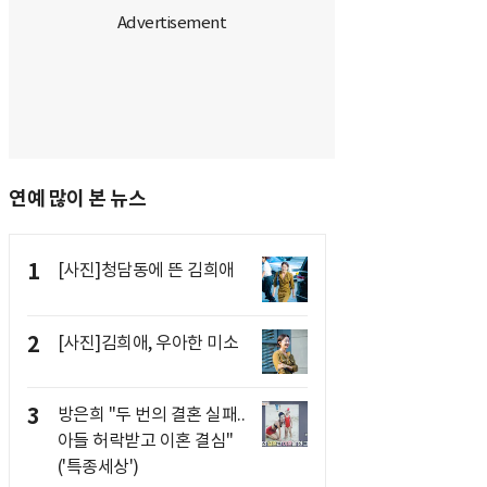
연예 많이 본 뉴스
1
[사진]청담동에 뜬 김희애
2
[사진]김희애, 우아한 미소
3
방은희 "두 번의 결혼 실패..
아들 허락받고 이혼 결심"
('특종세상')