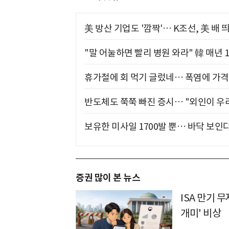
美 방산 기업도 '깜짝'… K조선, 美 배
"말 어눌하면 빨리 병원 와라" 韓 매년 
휴가철에 회 먹기 글렀네… 폭염에 가격 
반도체도 쭉쭉 빠진 증시… "외인이 우리
보유한 미사일 1700발 뿐… 바닥 보인다
증권 많이 본 뉴스
ISA 만기 
개미' 비상