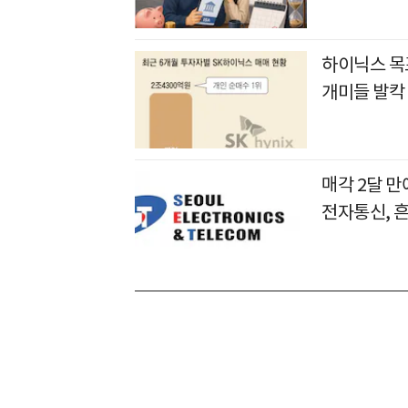
하이닉스 목표
개미들 발칵
매각 2달 
전자통신, 