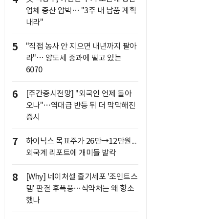
업체 증산 압박… "3주 내 납품 계획
내라"
5
"직접 농사 안 지으면 내년까지 팔아
라"… 양도세 중과에 떨고 있는
6070
6
[주간증시전망] "외국인 언제 돌아
오나"…역대급 반등 뒤 더 막막해진
증시
7
하이닉스 목표주가 26만→12만원...
외국계 리포트에 개미들 발칵
8
[Why] 네이처셀 줄기세포 '조인트스
템' 판결 후폭풍…식약처는 왜 항소
했나