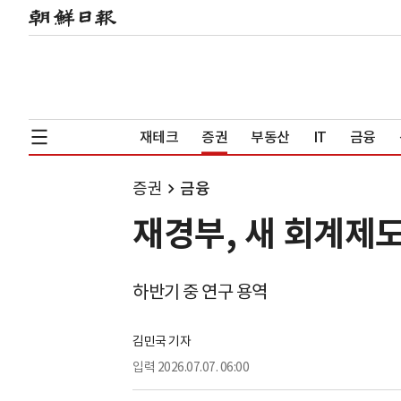
재테크
증권
부동산
IT
금융
증권
금융
재경부, 새 회계제
하반기 중 연구 용역
김민국 기자
입력
2026.07.07. 06:00