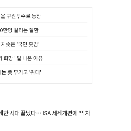
 띄울 구원투수로 등장
10만명 걸리는 질환
치솟은 '국민 횟감'
 희망" 말 나온 이유
는 美 무기고 '위태'
무제한 시대 끝났다… ISA 세제개편에 '막차