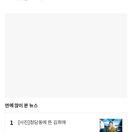
연예 많이 본 뉴스
1
[사진]청담동에 뜬 김희애