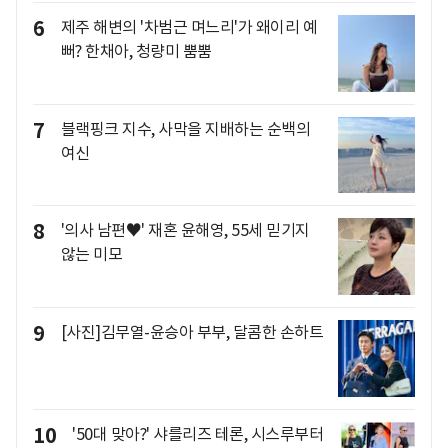
6
제주 해변의 '차범근 며느리'가 왜이리 예
뻐? 한채아, 청량미 뿜뿜
7
블랙핑크 지수, 사막을 지배하는 순백의
여신
8
'의사 남편♥' 재혼 윤해영, 55세 믿기지
않는 미모
9
[사진]김무열-윤승아 부부, 달콤한 손하트
10
'50대 맞아?' 샤를리즈 테론, 시스루부터