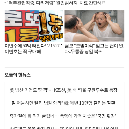
오늘의 핫뉴스
美 방산 기업도 '깜짝'… K조선, 美 배 띄울 구원투수로 등장
"말 어눌하면 빨리 병원 와라" 韓 매년 10만명 걸리는 질환
휴가철에 회 먹기 글렀네… 폭염에 가격 치솟은 '국민 횟감'