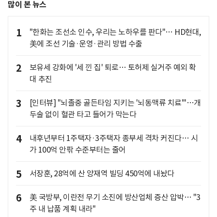
많이 본 뉴스
1
"한화는 조선소 인수, 우리는 노하우를 판다"… HD현대,
美에 조선 기술·운영·관리 방법 수출
2
보유세 강화에 '세 낀 집' 퇴로… 토허제 실거주 예외 확
대 추진
3
[인터뷰] "뇌졸중 골든타임 지키는 '뇌동맥류 치료'"…개
두술 없이 혈관 타고 들어가 막는다
4
내후년부터 1주택자·3주택자 종부세 격차 커진다… 시
가 100억 안팎 수준부터는 줄어
5
서장훈, 28억에 산 양재역 빌딩 450억에 내놨다
6
美 국방부, 이란전 무기 소진에 방산업체 증산 압박… "3
주 내 납품 계획 내라"