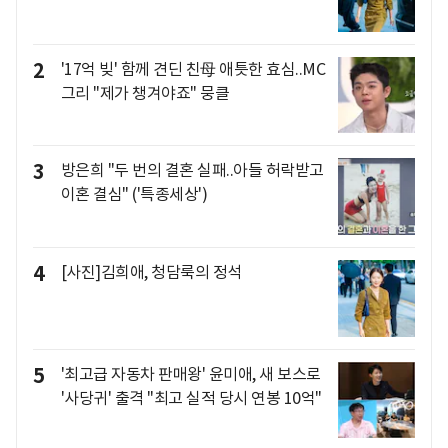
2
'17억 빚' 함께 견딘 친母 애틋한 효심..MC
그리 "제가 챙겨야죠" 뭉클
3
방은희 "두 번의 결혼 실패..아들 허락받고
이혼 결심" ('특종세상')
4
[사진]김희애, 청담룩의 정석
5
'최고급 자동차 판매왕' 윤미애, 새 보스로
'사당귀' 출격 "최고 실적 당시 연봉 10억"