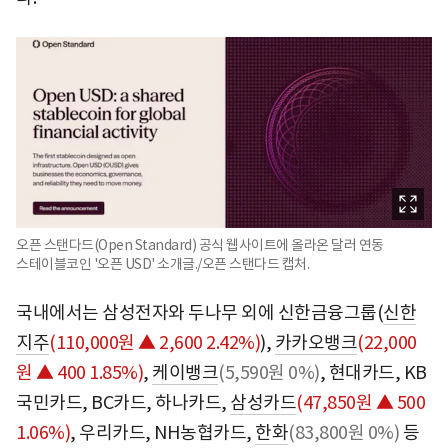
오픈 스탠다드(Open Standard) 공식 웹사이트에 올라온 달러 연동
스테이블코인 '오픈 USD' 소개글./오픈 스탠다드 캡처.
국내에서는 삼성전자와 두나무 외에 신한금융그룹(
신한
지주
(110,000원 ▲ 2,600 2.42%)
),
카카오뱅크
(22,000
원 ▲ 400 1.85%)
,
케이뱅크
(5,590원 0%)
, 현대카드, KB
국민카드, BC카드, 하나카드,
삼성카드
(47,850원 ▲ 500
1.06%)
, 우리카드, NH농협카드,
한화
(83,800원 0%)
등