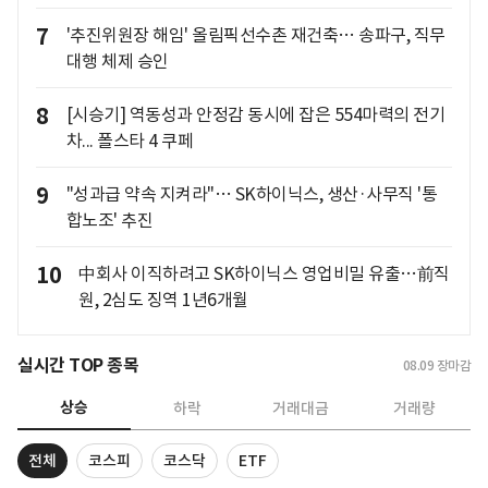
7
'추진위원장 해임' 올림픽선수촌 재건축… 송파구, 직무
대행 체제 승인
8
[시승기] 역동성과 안정감 동시에 잡은 554마력의 전기
차... 폴스타 4 쿠페
9
"성과급 약속 지켜라"… SK하이닉스, 생산·사무직 '통
합노조' 추진
10
中회사 이직하려고 SK하이닉스 영업비밀 유출…前직
원, 2심도 징역 1년6개월
실시간 TOP 종목
08.09
장마감
상승
하락
거래대금
거래량
전체
코스피
코스닥
ETF