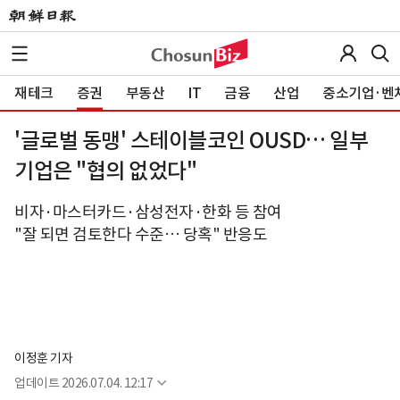
재테크
증권
부동산
IT
금융
산업
중소기업·벤
'글로벌 동맹' 스테이블코인 OUSD… 일부
기업은 "협의 없었다"
비자·마스터카드·삼성전자·한화 등 참여
"잘 되면 검토한다 수준… 당혹" 반응도
이정훈 기자
업데이트
2026.07.04. 12:17