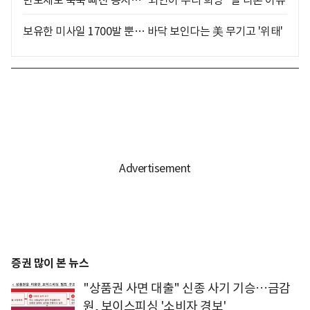
반도체도 쭉쭉 빠진 증시… "외인이 우리 희망" 말 나온 이유
보유한 미사일 1700발 뿐… 바닥 보인다는 美 무기고 '위태'
증권 많이 본 뉴스
"상품권 사면 대출" 신종 사기 기승…금감
원, 보이스피싱 '소비자 경보'