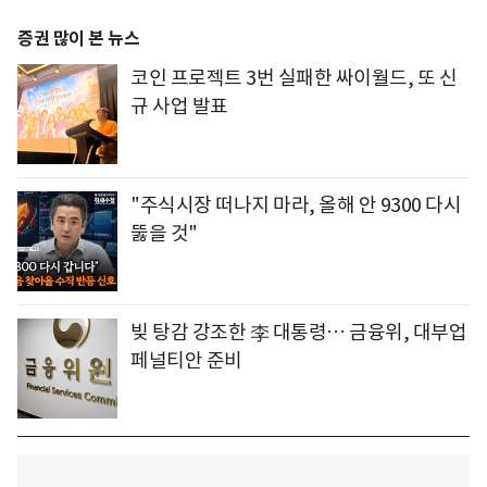
증권 많이 본 뉴스
코인 프로젝트 3번 실패한 싸이월드, 또 신
규 사업 발표
"주식시장 떠나지 마라, 올해 안 9300 다시
뚫을 것"
빚 탕감 강조한 李 대통령… 금융위, 대부업
페널티안 준비