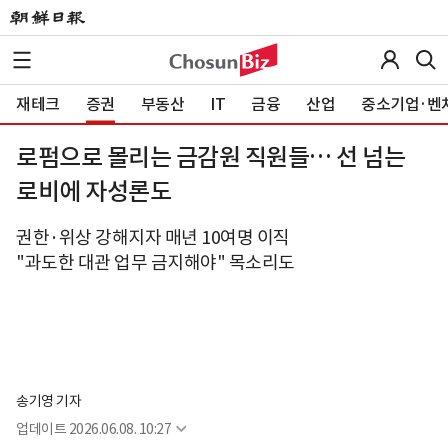
재테크
증권
부동산
IT
금융
산업
중소기업·벤
로펌으로 몰리는 금감원 직원들… 선 넘는
로비에 자성론도
권한·위상 강해지자 매년 10여명 이직
"과도한 대관 업무 금지해야" 목소리도
송기영 기자
업데이트
2026.06.08. 10:27