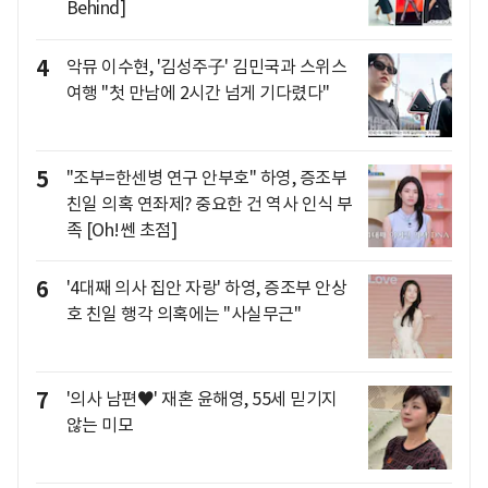
Behind]
4
악뮤 이수현, '김성주子' 김민국과 스위스
여행 "첫 만남에 2시간 넘게 기다렸다"
5
"조부=한센병 연구 안부호" 하영, 증조부
친일 의혹 연좌제? 중요한 건 역사 인식 부
족 [Oh!쎈 초점]
6
'4대째 의사 집안 자랑' 하영, 증조부 안상
호 친일 행각 의혹에는 "사실무근"
7
'의사 남편♥' 재혼 윤해영, 55세 믿기지
않는 미모