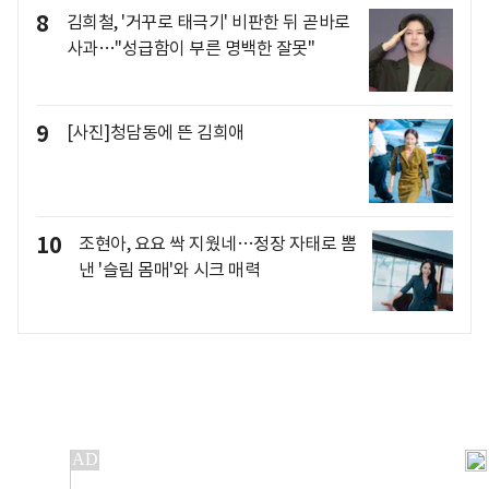
8
김희철, '거꾸로 태극기' 비판한 뒤 곧바로
사과…"성급함이 부른 명백한 잘못"
9
[사진]청담동에 뜬 김희애
10
조현아, 요요 싹 지웠네…정장 자태로 뽐
낸 '슬림 몸매'와 시크 매력