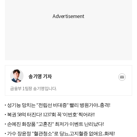
송기영 기자
금융부 1팀장 송기영입니다.