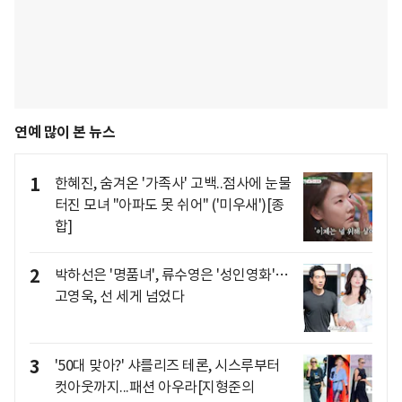
연예 많이 본 뉴스
1
한혜진, 숨겨온 '가족사' 고백..점사에 눈물
터진 모녀 "아파도 못 쉬어" ('미우새')[종
합]
2
박하선은 '명품녀', 류수영은 '성인영화'…
고영욱, 선 세게 넘었다
3
'50대 맞아?' 샤를리즈 테론, 시스루부터
컷아웃까지...패션 아우라[지형준의