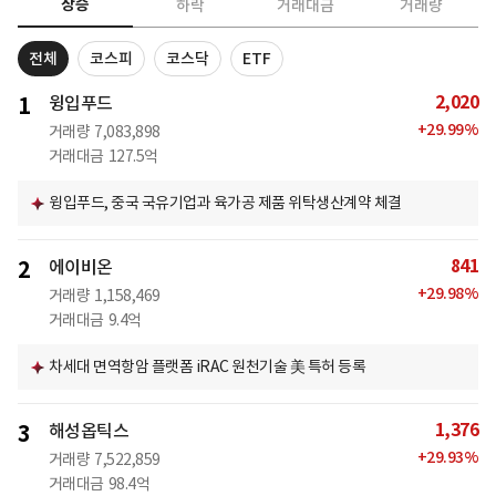
상승
하락
거래대금
거래량
전체
코스피
코스닥
ETF
2,020
1
윙입푸드
+
29.99
%
거래량
7,083,898
거래대금
127.5억
윙입푸드, 중국 국유기업과 육가공 제품 위탁생산계약 체결
841
2
에이비온
+
29.98
%
거래량
1,158,469
거래대금
9.4억
차세대 면역항암 플랫폼 iRAC 원천기술 美 특허 등록
1,376
3
해성옵틱스
+
29.93
%
거래량
7,522,859
거래대금
98.4억