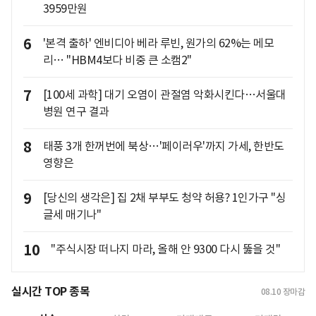
3959만원
6
'본격 출하' 엔비디아 베라 루빈, 원가의 62%는 메모
리… "HBM4보다 비중 큰 소캠2"
7
[100세 과학] 대기 오염이 관절염 악화시킨다…서울대
병원 연구 결과
8
태풍 3개 한꺼번에 북상…'페이러우'까지 가세, 한반도
영향은
9
[당신의 생각은] 집 2채 부부도 청약 허용? 1인가구 "싱
글세 매기나"
10
"주식시장 떠나지 마라, 올해 안 9300 다시 뚫을 것"
실시간 TOP 종목
08.10
장마감