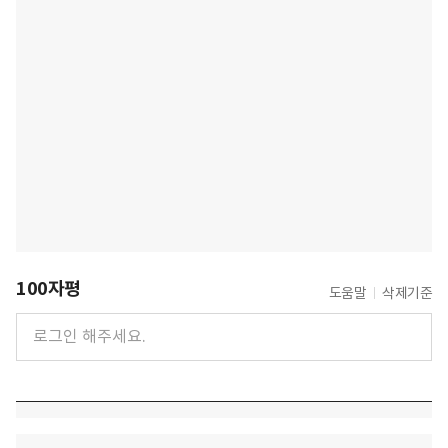
100자평
도움말
삭제기준