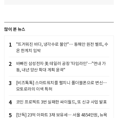
많이 본 뉴스
1
"뜨거워진 바다, 냉각수로 불안"… 동해안 원전 벨트, 수
온 한계치 임박
2
바빠진 삼성전자 美 테일러 공장 '타임라인'…"연내 가
동, 내년 양산 확대 계획 윤곽"
3
[비즈톡톡] 스마트워치를 펼치니 폴더블폰으로 변신…
모토로라의 이색 특허
4
코인 프로젝트 3번 실패한 싸이월드, 또 신규 사업 발표
5
[단독] 23억 아파트 3채 보유세… 서울 4854만원, 뉴욕