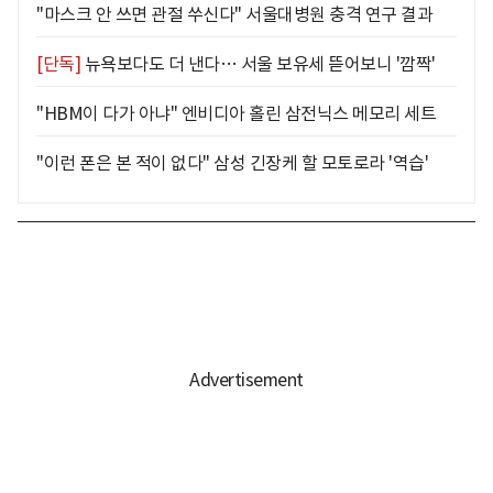
"마스크 안 쓰면 관절 쑤신다" 서울대병원 충격 연구 결과
[단독]
뉴욕보다도 더 낸다… 서울 보유세 뜯어보니 '깜짝'
"HBM이 다가 아냐" 엔비디아 홀린 삼전닉스 메모리 세트
"이런 폰은 본 적이 없다" 삼성 긴장케 할 모토로라 '역습'