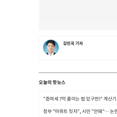
김민국 기자
오늘의 핫뉴스
"증여세 7억 줄이는 법 있구먼!" 계산
정부 "아파트 짓자", 시민 "안돼"… 논란