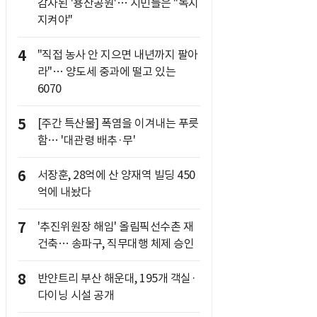
감자된 '용산공원'… 시민들은 "녹지
지켜야"
4
"직접 농사 안 지으면 내년까지 팔아
라"… 양도세 중과에 떨고 있는
6070
5
[주간 특산물] 폭염을 이겨내는 푸릇
함… '대관령 배추·무'
6
서장훈, 28억에 산 양재역 빌딩 450
억에 내놨다
7
'추진위원장 해임' 올림픽선수촌 재
건축… 송파구, 직무대행 체제 승인
8
반얀트리 부산 해운대, 195개 객실·
다이닝 시설 공개