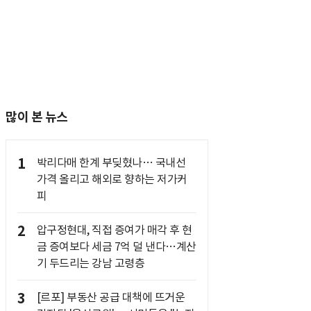
많이 본 뉴스
1
박리다매 한계 부딪혔나… 국내선
가격 올리고 해외로 향하는 저가커
피
2
압구정현대, 직접 증여가 매각 후 현
금 증여보다 세금 7억 덜 낸다…계산
기 두드리는 강남 고령층
3
[르포] 부동산 공급 대책에 뜨거운