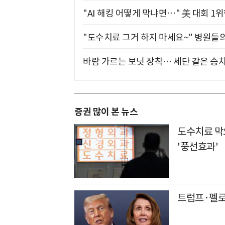
"AI 해킹 어떻게 막냐면…" 美 대회 1
"도수치료 그거 하지 마세요~" 병원들
바람 가르는 보닛 장착… 세단 같은 승
증권 많이 본 뉴스
도수치료 막
'풍선효과'
트럼프·펠로