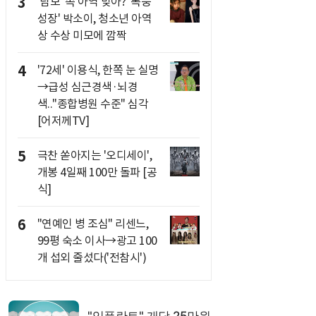
3
'담보' 속 아역 맞아? '폭풍
성장' 박소이, 청소년 아역
상 수상 미모에 깜짝
4
'72세' 이용식, 한쪽 눈 실명
→급성 심근경색·뇌경
색.."종합병원 수준" 심각
[어저께TV]
5
극찬 쏟아지는 '오디세이',
개봉 4일째 100만 돌파 [공
식]
6
"연예인 병 조심" 리센느,
99평 숙소 이사→광고 100
개 섭외 줄섰다('전참시')