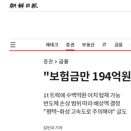
재테크
증권
부동산
IT
금융
증권
금융
"보험금만 194억원
1t 트럭에 수백억원 어치 탑재 가능
반도체 손상 범위 따라 배상액 결정
"평택~화성 고속도로 주의해야" 글도
김민국 기자