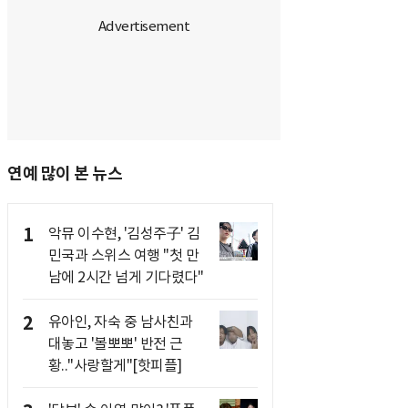
연예 많이 본 뉴스
1
악뮤 이수현, '김성주子' 김
민국과 스위스 여행 "첫 만
남에 2시간 넘게 기다렸다"
2
유아인, 자숙 중 남사친과
대놓고 '볼뽀뽀' 반전 근
황.."사랑할게"[핫피플]