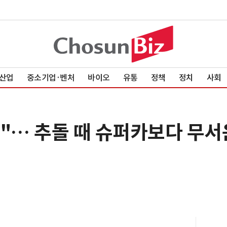
산업
중소기업·벤처
바이오
유통
정책
정치
사회
"… 추돌 때 슈퍼카보다 무서