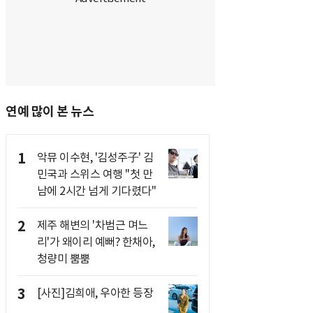
연예 많이 본 뉴스
1
악뮤 이수현, '김성주子' 김
민국과 스위스 여행 "첫 만
남에 2시간 넘게 기다렸다"
2
제주 해변의 '차범근 며느
리'가 왜이리 예뻐? 한채아,
청량미 뿜뿜
3
[사진]김희애, 우아한 등장