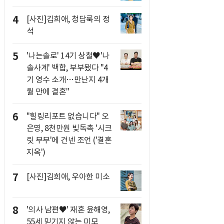
4
[사진]김희애, 청담룩의 정
석
5
'나는솔로' 14기 상철♥'나
솔사계' 백합, 부부됐다 "4
기 영수 소개…만난지 4개
월 만에 결혼"
6
"힐링리포트 없습니다" 오
은영, 8천만원 빚독촉 '시크
릿 부부'에 건넨 조언 ('결혼
지옥')
7
[사진]김희애, 우아한 미소
8
'의사 남편♥' 재혼 윤해영,
55세 믿기지 않는 미모