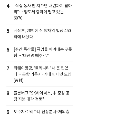
4
"직접 농사 안 지으면 내년까지 팔아
라"… 양도세 중과에 떨고 있는
6070
5
서장훈, 28억에 산 양재역 빌딩 450
억에 내놨다
6
[주간 특산물] 폭염을 이겨내는 푸릇
함… '대관령 배추·무'
7
티웨이항공, '트리니티' 새 옷 입었
다… 공항 라운지·기내 인터넷 도입
(종합)
8
블룸버그 "SK하이닉스, 中 충칭 공
장 지분 매각 검토"
9
도수치료 막으니 신장분사·체외충