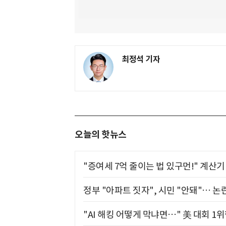
최정석 기자
오늘의 핫뉴스
"증여세 7억 줄이는 법 있구먼!" 계산
정부 "아파트 짓자", 시민 "안돼"… 논란
"AI 해킹 어떻게 막냐면…" 美 대회 1