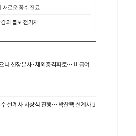
의 새로운 꼼수 진료
차감의 볼보 전기차
으니 신장분사·체외충격파로… 비급여
우수 설계사 시상식 진행… 박찬택 설계사 2