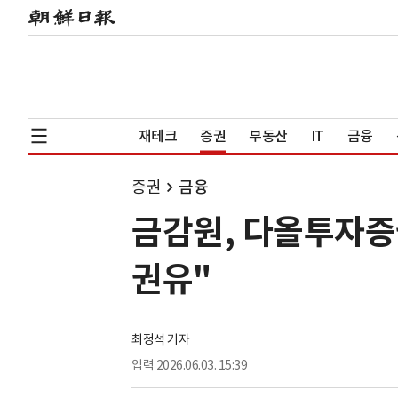
재테크
증권
부동산
IT
금융
증권
금융
금감원, 다올투자증
권유"
최정석 기자
입력
2026.06.03. 15:39