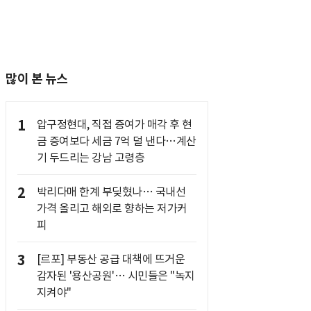
많이 본 뉴스
1
압구정현대, 직접 증여가 매각 후 현
금 증여보다 세금 7억 덜 낸다…계산
기 두드리는 강남 고령층
2
박리다매 한계 부딪혔나… 국내선
가격 올리고 해외로 향하는 저가커
피
3
[르포] 부동산 공급 대책에 뜨거운
감자된 '용산공원'… 시민들은 "녹지
지켜야"