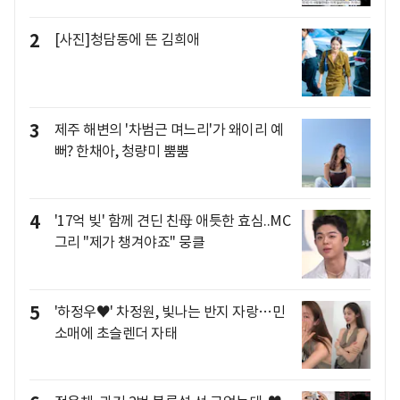
2
[사진]청담동에 뜬 김희애
3
제주 해변의 '차범근 며느리'가 왜이리 예
뻐? 한채아, 청량미 뿜뿜
4
'17억 빚' 함께 견딘 친母 애틋한 효심..MC
그리 "제가 챙겨야죠" 뭉클
5
'하정우♥' 차정원, 빛나는 반지 자랑…민
소매에 초슬렌더 자태