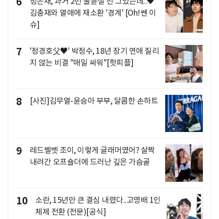
6
정은채, 과거 2번 불륜설 선 그었는데..♥
김충재와 열애에 재소환 '경계' [Oh!쎈 이
슈]
7
'정경호父♥' 박정수, 18년 장기 연애 질리
지 않는 비결 "매일 싸워"[핫피플]
8
[사진]김무열-윤승아 부부, 달콤한 손하트
9
레드벨벳 조이, 이렇게 글래머였어? 살짝
내려간 오프숄더에 드러난 깊은 가슴골
10
소란, 15년만 큰 결심 내렸다..고영배 1인
체제 전환 (전문)[공식]