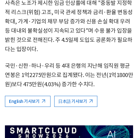
사측은 노조가 제시한 임금 인상률에 대해 "중동발 지정학
적 리스크(위험) 고조, 미국 관세 정책과 금리·환율 변동성
확대, 가계·기업의 채무 부담 증가와 신용 손실 확대 우려
등 대내외 불확실성이 지속되고 있다"며 수용 불가 입장을
밝힌 것으로 전해진다. 주 4.5일제 도입도 공론화가 필요하
다는 입장이다.
국민·신한·하나·우리 등 4대 은행의 지난해 임직원 평균
연봉은 1억2275만원으로 집계됐다. 이는 전년(1억1800만
원)보다 475만원(4.03%) 증가한 수치다.
English 기사보기
日本語 기사보기