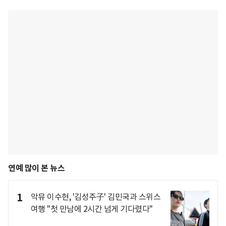
연예 많이 본 뉴스
1
악뮤 이수현, '김성주子' 김민국과 스위스
여행 "첫 만남에 2시간 넘게 기다렸다"