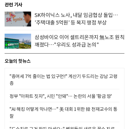
관련 기사
SK하이닉스 노사, 내달 임금협상 돌입…
'주택대출 5억원' 등 복지 쟁점 부상
삼성바이오 이어 셀트리온까지 無노조 원칙
깨졌다…"우리도 성과급 논의"
오늘의 핫뉴스
"증여세 7억 줄이는 법 있구먼!" 계산기 두드리는 강남 고령
층
정부 "아파트 짓자", 시민 "안돼"… 논란의 서울 '황금 땅'
"AI 해킹 어떻게 막냐면…" 美 대회 1위한 韓 천재교수의 통
찰
"도수치료 그거 하지 마세요~" 병원들의 새로운 꼼수 진료