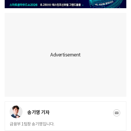
송기영 기자
금융부 1팀장 송기영입니다.