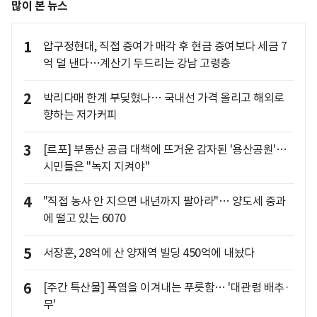
많이 본 뉴스
1
압구정현대, 직접 증여가 매각 후 현금 증여보다 세금 7
억 덜 낸다…계산기 두드리는 강남 고령층
2
박리다매 한계 부딪혔나… 국내선 가격 올리고 해외로
향하는 저가커피
3
[르포] 부동산 공급 대책에 뜨거운 감자된 '용산공원'…
시민들은 "녹지 지켜야"
4
"직접 농사 안 지으면 내년까지 팔아라"… 양도세 중과
에 떨고 있는 6070
5
서장훈, 28억에 산 양재역 빌딩 450억에 내놨다
6
[주간 특산물] 폭염을 이겨내는 푸릇함… '대관령 배추·
무'