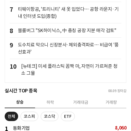
7
티웨이항공, '트리니티' 새 옷 입었다… 공항 라운지·기
내 인터넷 도입(종합)
8
블룸버그 "SK하이닉스, 中 충칭 공장 지분 매각 검토"
9
도수치료 막으니 신장분사·체외충격파로… 비급여 '풍
선효과'
10
[뉴테크] 미세 플라스틱 꼼짝 마, 자연이 가르쳐준 청
소 그물
실시간 TOP 종목
08.09
장마감
상승
하락
거래대금
거래량
전체
코스피
코스닥
ETF
8,060
1
동화기업