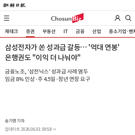
재테크
증권
부동산
IT
금융
산업
중소기업·벤
삼성전자가 쏜 성과급 갈등… '억대 연봉'
은행권도 "이익 더 나눠야"
금융노조, '삼전닉스' 성과급 사례 염두
임금 8% 인상·주 4.5일·정년 연장 요구
송기영 기자
업데이트
2026.06.03. 09:58