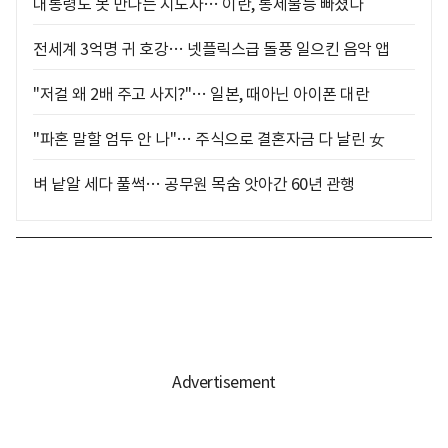
대통령도 못 만나는 지도자… 이란, 통제불능 빠졌다
전세계 3억명 귀 호강… 넷플릭스급 돌풍 일으킨 음악 앱
"저걸 왜 2배 주고 사지?"… 일본, 때아닌 아이폰 대란
"파혼 말할 엄두 안 나"… 주식으로 결혼자금 다 날린 女
벼 낱알 세다 풀썩… 공무원 목숨 앗아간 60년 관행