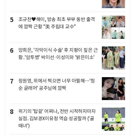
5
조규찬♥해이, 방송 최초 부부 동반 출격
에 깜짝 근황 "美 주립대 교수"
6
양희은, '각막이식 수술' 후 지팡이 짚은 근
황..'암투병' 박미선·이성미와 '밝은미소'
7
장원영, 위에서 찍으면 너무 아찔해…'청
순 글래머' 공주님에 깜짝
8
위기의 '탑걸' 어쩌나, 전반 시작하자마자
실점..김보경X이유정 역습 성공할까 ('골
때녀')