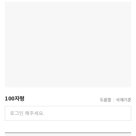
100자평
도움말
삭제기준