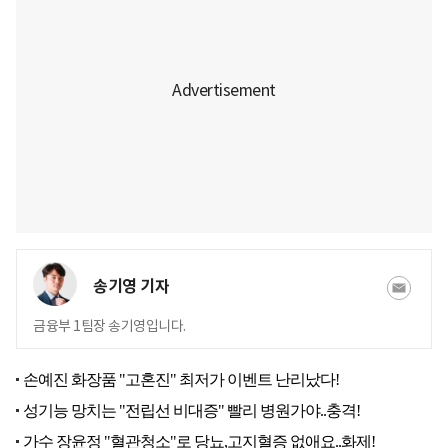
송기영 기자
금융부 1팀장 송기영입니다.