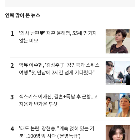
연예 많이 본 뉴스
1
'의사 남편♥' 재혼 윤해영, 55세 믿기지
않는 미모
2
악뮤 이수현, '김성주子' 김민국과 스위스
여행 "첫 만남에 2시간 넘게 기다렸다"
3
젝스키스 이재진, 결혼+득남 후 근황..고
지용과 반가운 투샷
4
'태도 논란' 장현승, "계속 얹혀 있는 기
분"..100명 앞 사과 ('문명특급')