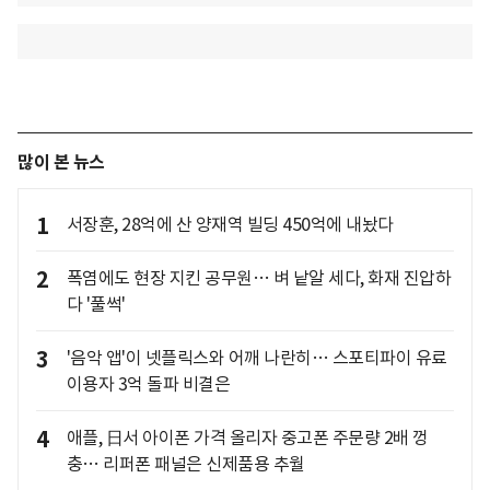
많이 본 뉴스
1
서장훈, 28억에 산 양재역 빌딩 450억에 내놨다
2
폭염에도 현장 지킨 공무원… 벼 낱알 세다, 화재 진압하
다 '풀썩'
3
'음악 앱'이 넷플릭스와 어깨 나란히… 스포티파이 유료
이용자 3억 돌파 비결은
4
애플, 日서 아이폰 가격 올리자 중고폰 주문량 2배 껑
충… 리퍼폰 패널은 신제품용 추월