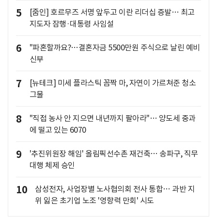
5
[줌인] 호르무즈 서명 앞두고 이란 리더십 증발… 최고
지도자 잠행·대통령 사임설
6
"파혼할까요?…결혼자금 5500만원 주식으로 날린 예비
신부
7
[뉴테크] 미세 플라스틱 꼼짝 마, 자연이 가르쳐준 청소
그물
8
"직접 농사 안 지으면 내년까지 팔아라"… 양도세 중과
에 떨고 있는 6070
9
'추진위원장 해임' 올림픽선수촌 재건축… 송파구, 직무
대행 체제 승인
10
삼성전자, 사업장별 노사협의회 전사 통합… 과반 지
위 잃은 초기업 노조 '영향력 만회' 시도