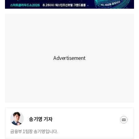
송기영 기자
금융부 1팀장 송기영입니다.