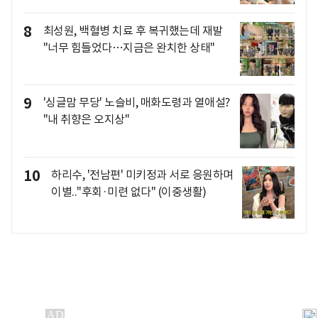
8
최성원, 백혈병 치료 후 복귀했는데 재발
"너무 힘들었다…지금은 완치한 상태"
9
'싱글맘 무당' 노슬비, 매화도령과 열애설?
"내 취향은 오지상"
10
하리수, '전남편' 미키정과 서로 응원하며
이별.."후회·미련 없다" (이중생활)