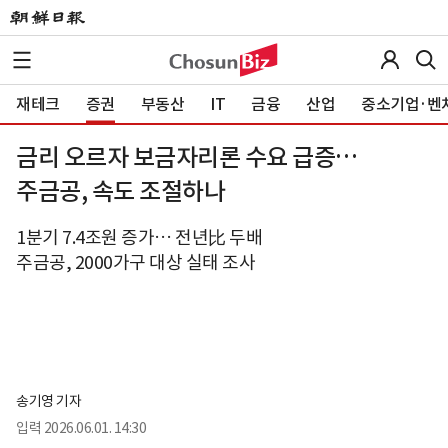
재테크
증권
부동산
IT
금융
산업
중소기업·벤
금리 오르자 보금자리론 수요 급증…
주금공, 속도 조절하나
1분기 7.4조원 증가… 전년比 두배
주금공, 2000가구 대상 실태 조사
송기영 기자
입력
2026.06.01. 14:30