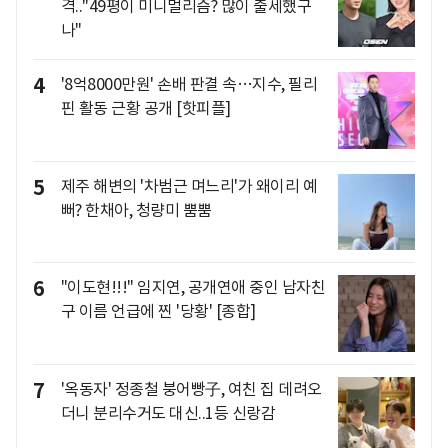
격.."49평이 미니멀리즘? 많이 출세했구
나"
4
'8억8000만원' 손배 판결 속…지수, 필리
핀 활동 근황 공개 [핫피플]
5
제주 해변의 '차범근 며느리'가 왜이리 예
뻐? 한채아, 청량미 뿜뿜
6
"이도현!!!" 임지연, 공개연애 중인 남자친
구 이름 언급에 찐 '당황' [종합]
7
'옥동자' 정종철 붕어빵子, 여친 집 데려오
더니 분리수거도 대신..1등 신랑감