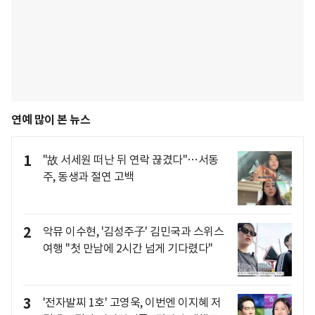
연예 많이 본 뉴스
1
"故 서세원 떠난 뒤 연락 끊겼다"…서동
주, 동생과 절연 고백
2
악뮤 이수현, '김성주子' 김민국과 스위스
여행 "첫 만남에 2시간 넘게 기다렸다"
3
'전자발찌 1호' 고영욱, 이번엔 이지혜 저