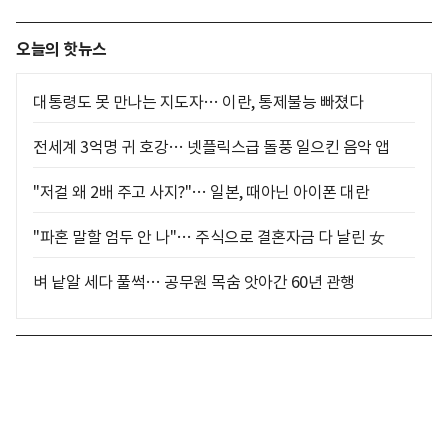
오늘의 핫뉴스
대통령도 못 만나는 지도자… 이란, 통제불능 빠졌다
전세계 3억명 귀 호강… 넷플릭스급 돌풍 일으킨 음악 앱
"저걸 왜 2배 주고 사지?"… 일본, 때아닌 아이폰 대란
"파혼 말할 엄두 안 나"… 주식으로 결혼자금 다 날린 女
벼 낱알 세다 풀썩… 공무원 목숨 앗아간 60년 관행