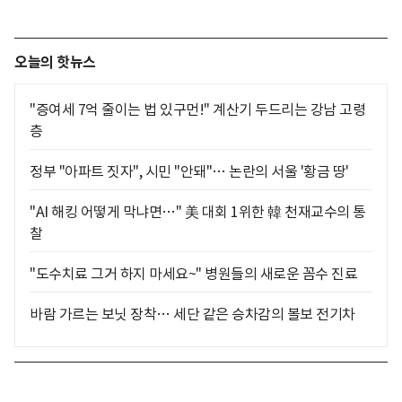
오늘의 핫뉴스
"증여세 7억 줄이는 법 있구먼!" 계산기 두드리는 강남 고령
층
정부 "아파트 짓자", 시민 "안돼"… 논란의 서울 '황금 땅'
"AI 해킹 어떻게 막냐면…" 美 대회 1위한 韓 천재교수의 통
찰
"도수치료 그거 하지 마세요~" 병원들의 새로운 꼼수 진료
바람 가르는 보닛 장착… 세단 같은 승차감의 볼보 전기차