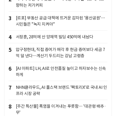
향하는 저가커피
3
[르포] 부동산 공급 대책에 뜨거운 감자된 '용산공원'…
시민들은 "녹지 지켜야"
4
서장훈, 28억에 산 양재역 빌딩 450억에 내놨다
5
압구정현대, 직접 증여가 매각 후 현금 증여보다 세금 7
억 덜 낸다…계산기 두드리는 강남 고령층
6
[AI 아파트] LH, AI로 안전품질 높이고 하자보수는 신속
하게
7
NHN클라우드, AI 풀스택 브랜드 '팩토리X'로 국내 AI 인
프라 시장 공략
8
[주간 특산물] 폭염을 이겨내는 푸릇함… '대관령 배추·
무'