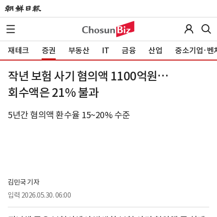
재테크
증권
부동산
IT
금융
산업
중소기업·벤
작년 보험 사기 혐의액 1100억원…
회수액은 21% 불과
5년간 혐의액 환수율 15~20% 수준
김민국 기자
입력
2026.05.30. 06:00