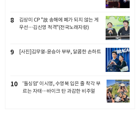
8
김상미 CP "故 송해에 폐가 되지 않는 게
우선…김신영 적격"(전국노래자랑)
9
[사진]김무열-윤승아 부부, 달콤한 손하트
10
'돌싱맘' 이시영, 수영복 입은 줄 착각 부
르는 자태…바이크 탄 과감한 비주얼