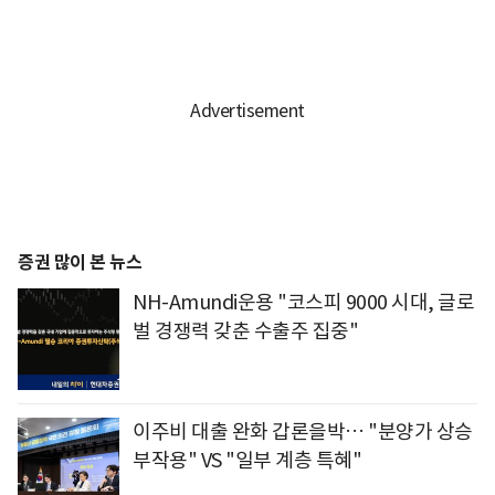
증권 많이 본 뉴스
NH-Amundi운용 "코스피 9000 시대, 글로
벌 경쟁력 갖춘 수출주 집중"
이주비 대출 완화 갑론을박… "분양가 상승
부작용" VS "일부 계층 특혜"