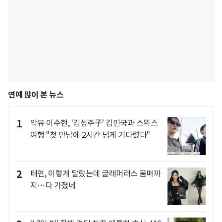
연예 많이 본 뉴스
1
악뮤 이수현, '김성주子' 김민국과 스위스
여행 "첫 만남에 2시간 넘게 기다렸다"
2
태연, 이렇게 말랐는데 글래머러스 몸매까
지…다 가졌네