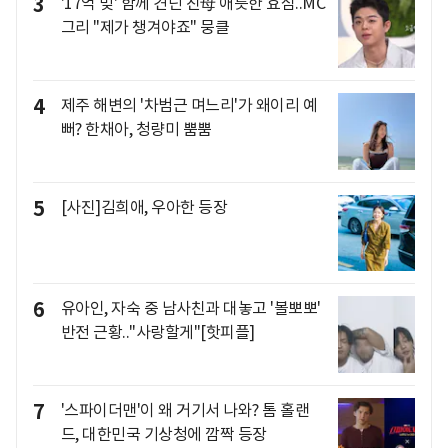
3
'17억 빚' 함께 견딘 친母 애틋한 효심..MC
그리 "제가 챙겨야죠" 뭉클
4
제주 해변의 '차범근 며느리'가 왜이리 예
뻐? 한채아, 청량미 뿜뿜
5
[사진]김희애, 우아한 등장
6
유아인, 자숙 중 남사친과 대놓고 '볼뽀뽀'
반전 근황.."사랑할게"[핫피플]
7
'스파이더맨'이 왜 거기서 나와? 톰 홀랜
드, 대한민국 기상청에 깜짝 등장