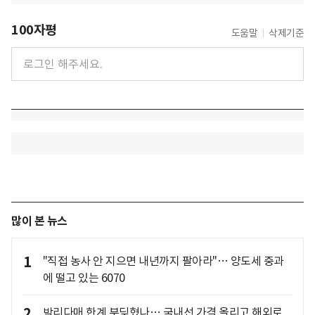
100자평
도움말
삭제기준
많이 본 뉴스
1
"직접 농사 안 지으면 내년까지 팔아라"… 양도세 중과
에 떨고 있는 6070
2
박리다매 한계 부딪혔나… 국내선 가격 올리고 해외로