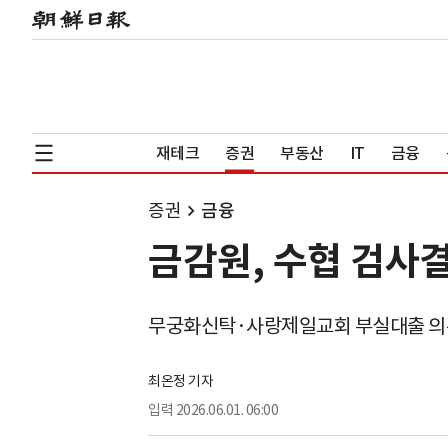
재테크
증권
부동산
IT
금융
증권
금융
금감원, 수협 검사
무궁화신탁·사랑제일교회 부실대출 
최온정 기자
입력
2026.06.01. 06:00