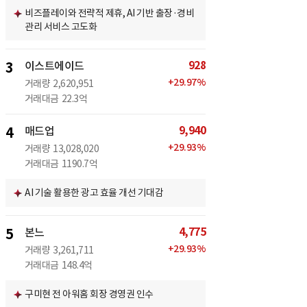
비즈플레이와 전략적 제휴, AI 기반 출장·경비
관리 서비스 고도화
928
3
이스트에이드
+
29.97
%
거래량
2,620,951
거래대금
22.3억
9,940
4
매드업
+
29.93
%
거래량
13,028,020
거래대금
1190.7억
AI 기술 활용한 광고 효율 개선 기대감
4,775
5
본느
+
29.93
%
거래량
3,261,711
거래대금
148.4억
구미현 전 아워홈 회장 경영권 인수