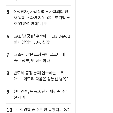
5
삼성전자, 사업장별 노사협의회 전
사 통합… 과반 지위 잃은 초기업 노
조 '영향력 만회' 시도
6
UAE '천궁Ⅱ' 수출에… LIG D&A, 2
분기 영업익 30% 성장
7
23조원 남은 소상공인 코로나 대
출… 정부, 또 탕감하나
8
반도체 공장 통째 인수하는 노키
아… "메모리 다음은 광통신 병목"
9
현대건설, 목동10단지 재건축 수주
전 참여
10
주식병합 꼼수도 안 통했다... '동전