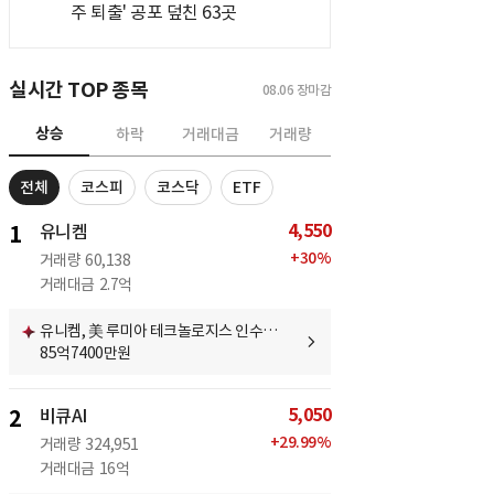
주 퇴출' 공포 덮친 63곳
실시간 TOP 종목
08.06
장마감
상승
하락
거래대금
거래량
전체
코스피
코스닥
ETF
4,550
1
유니켐
+
30
%
거래량
60,138
거래대금
2.7억
유니켐, 美 루미아 테크놀로지스 인수…
85억7400만원
5,050
2
비큐AI
+
29.99
%
거래량
324,951
거래대금
16억