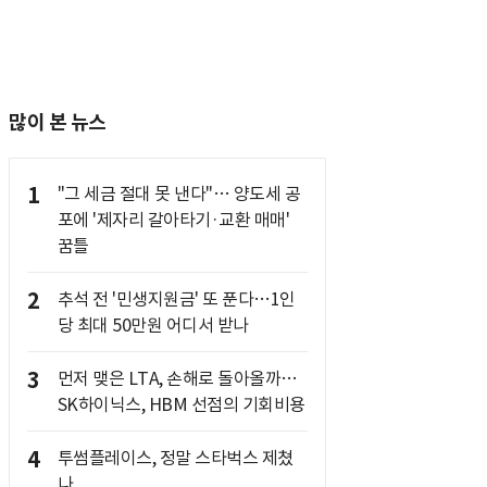
많이 본 뉴스
1
"그 세금 절대 못 낸다"… 양도세 공
포에 '제자리 갈아타기·교환 매매'
꿈틀
2
추석 전 '민생지원금' 또 푼다…1인
당 최대 50만원 어디서 받나
3
먼저 맺은 LTA, 손해로 돌아올까…
SK하이닉스, HBM 선점의 기회비용
4
투썸플레이스, 정말 스타벅스 제쳤
나