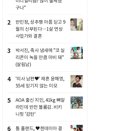
미니멀리즘? 많이 출세했
구나"
2
반민정, 성추행 아픔 딛고 9
월의 신부된다…1살 연상
사업가와 결혼
3
박서진, 축사 냄새에 "코 실
리콘이 녹을 만큼 마비 돼"
(살림남)
4
'의사 남편♥' 재혼 윤해영,
55세 믿기지 않는 미모
5
AOA 출신 지민, 41kg 뼈말
라인데 반전 볼륨감..비키
니핏 '감탄'
6
톰 홀랜드, ♥︎젠데이아 결