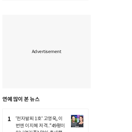
연예 많이 본 뉴스
1
'전자발찌 1호' 고영욱, 이
번엔 이지혜 저격.."49평이