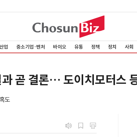
산업
중소기업·벤처
바이오
유통
정책
정치
사회
결과 곧 결론… 도이치모터스 등
의혹도