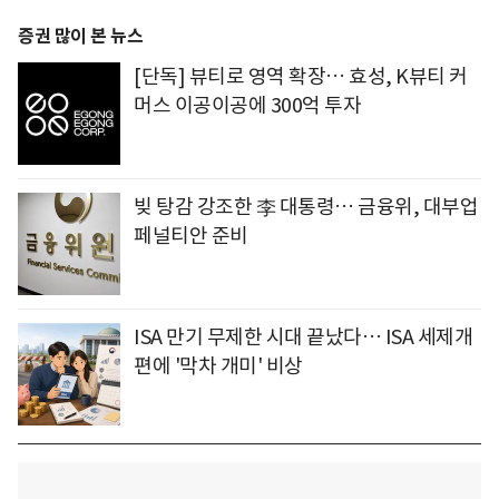
증권 많이 본 뉴스
[단독] 뷰티로 영역 확장… 효성, K뷰티 커
머스 이공이공에 300억 투자
빚 탕감 강조한 李 대통령… 금융위, 대부업
페널티안 준비
ISA 만기 무제한 시대 끝났다… ISA 세제개
편에 '막차 개미' 비상