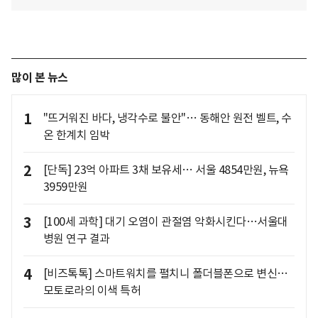
많이 본 뉴스
1
"뜨거워진 바다, 냉각수로 불안"… 동해안 원전 벨트, 수
온 한계치 임박
2
[단독] 23억 아파트 3채 보유세… 서울 4854만원, 뉴욕
3959만원
3
[100세 과학] 대기 오염이 관절염 악화시킨다…서울대
병원 연구 결과
4
[비즈톡톡] 스마트워치를 펼치니 폴더블폰으로 변신…
모토로라의 이색 특허