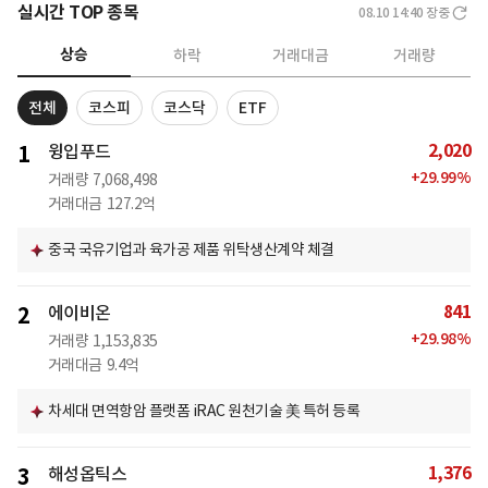
실시간 TOP 종목
08.10 14:40
장중
상승
하락
거래대금
거래량
전체
코스피
코스닥
ETF
2,020
1
윙입푸드
+
29.99
%
거래량
7,068,498
거래대금
127.2억
중국 국유기업과 육가공 제품 위탁생산계약 체결
841
2
에이비온
+
29.98
%
거래량
1,153,835
거래대금
9.4억
차세대 면역항암 플랫폼 iRAC 원천기술 美 특허 등록
1,376
3
해성옵틱스