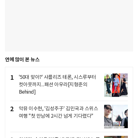
연예 많이 본 뉴스
1
'50대 맞아?' 샤를리즈 테론, 시스루부터
컷아웃까지...패션 아우라[지형준의
Behind]
2
악뮤 이수현, '김성주子' 김민국과 스위스
여행 "첫 만남에 2시간 넘게 기다렸다"