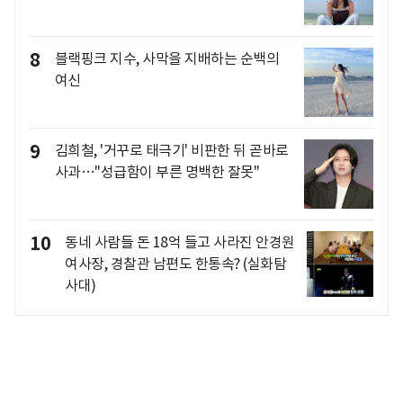
8
블랙핑크 지수, 사막을 지배하는 순백의
여신
9
김희철, '거꾸로 태극기' 비판한 뒤 곧바로
사과…"성급함이 부른 명백한 잘못"
10
동네 사람들 돈 18억 들고 사라진 안경원
여사장, 경찰관 남편도 한통속? (실화탐
사대)