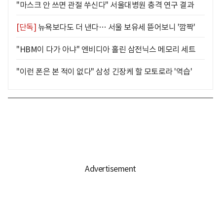
"마스크 안 쓰면 관절 쑤신다" 서울대병원 충격 연구 결과
[단독]
뉴욕보다도 더 낸다… 서울 보유세 뜯어보니 '깜짝'
"HBM이 다가 아냐" 엔비디아 홀린 삼전닉스 메모리 세트
"이런 폰은 본 적이 없다" 삼성 긴장케 할 모토로라 '역습'