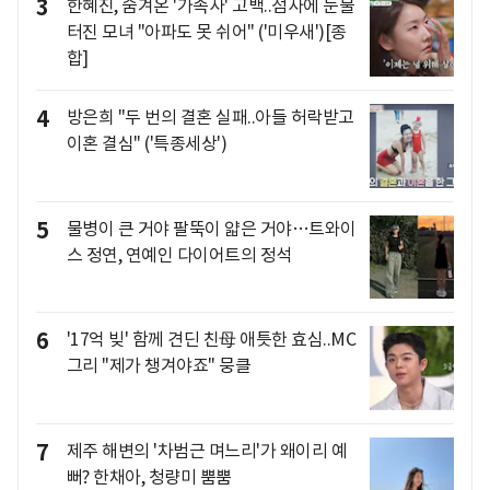
3
한혜진, 숨겨온 '가족사' 고백..점사에 눈물
터진 모녀 "아파도 못 쉬어" ('미우새')[종
합]
4
방은희 "두 번의 결혼 실패..아들 허락받고
이혼 결심" ('특종세상')
5
물병이 큰 거야 팔뚝이 얇은 거야…트와이
스 정연, 연예인 다이어트의 정석
6
'17억 빚' 함께 견딘 친母 애틋한 효심..MC
그리 "제가 챙겨야죠" 뭉클
7
제주 해변의 '차범근 며느리'가 왜이리 예
뻐? 한채아, 청량미 뿜뿜