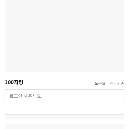
100자평
도움말
삭제기준