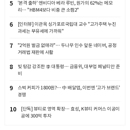
5
'본격 출하' 엔비디아 베라 루빈, 원가의 62%는 메모
리… "HBM4보다 비중 큰 소캠2"
6
[인터뷰] 이관옥 싱가포르국립대 교수 "고가주택 누진
과세는 부유세에 가까워"
7
"2억원 벌금 없애라"… 두나무 인수 앞둔 네이버, 공정
거래법 재판에 사활
8
빚 탕감 강조한 李 대통령… 금융위, 대부업 페널티안 준
비
9
스벅 커피가 1800원?… 中 배달앱, 이번엔 '고가 브랜드'
경쟁
10
[단독] 뷰티로 영역 확장… 효성, K뷰티 커머스 이공이
공에 300억 투자